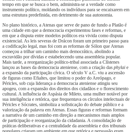
tempo em que se busca o bem, administra-se a verdade como
instrumento político, moldando os indivíduos para se encaixarem em
uma estrutura predefinida, em detrimento de sua autonomia.
No plano histórico, a Atenas que serve de pano de fundo a Platão é
uma cidade em que a democracia experimentou fases e reformas, e
em que a disputa entre modelos políticos era vivida como disputa
existencial. As leis severas de Drácon foram um primeiro passo para
a codificação legal, mas foi com as reformas de Sólon que Atenas
começou a trilhar um caminho mais democrático, abolindo a
escravidão por dívidas e estabelecendo uma assembleia popular.
Mais tarde, a reorganização político-tribal associada a Clístenes
lançou as bases da democracia ateniense, com a criação das
phylai
e
a expansão da participação cívica. O século V a.C. viu a ascensão
de figuras como Efialtes, que limitou o poder do Areópago, e
Péricles, sob cuja liderança a democracia ateniense atingiu seu
apogeu, com a expansão dos direitos dos cidadãos e o florescimento
cultural. A influência de Aspásia de Mileto, uma mulher notável por
sua inteligência e retórica, que frequentava os círculos intelectuais de
Péricles e Sócrates, simboliza a sofisticação do debate público e a
valorização da palavra em Atenas. Essas figuras e reformas formam
a narrativa de um caminho em direção a mecanismos mais amplos
de participação e reorganização da cidadania. A consolidação de
práticas deliberativas e a centralidade da assembleia e dos tribunais
populares criaram um ambiente em que retórica e persuasão eram