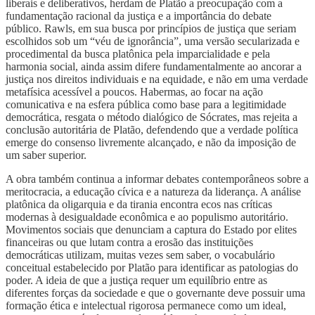
liberais e deliberativos, herdam de Platão a preocupação com a
fundamentação racional da justiça e a importância do debate
público. Rawls, em sua busca por princípios de justiça que seriam
escolhidos sob um “véu de ignorância”, uma versão secularizada e
procedimental da busca platônica pela imparcialidade e pela
harmonia social, ainda assim difere fundamentalmente ao ancorar a
justiça nos direitos individuais e na equidade, e não em uma verdade
metafísica acessível a poucos. Habermas, ao focar na ação
comunicativa e na esfera pública como base para a legitimidade
democrática, resgata o método dialógico de Sócrates, mas rejeita a
conclusão autoritária de Platão, defendendo que a verdade política
emerge do consenso livremente alcançado, e não da imposição de
um saber superior.
A obra também continua a informar debates contemporâneos sobre a
meritocracia, a educação cívica e a natureza da liderança. A análise
platônica da oligarquia e da tirania encontra ecos nas críticas
modernas à desigualdade econômica e ao populismo autoritário.
Movimentos sociais que denunciam a captura do Estado por elites
financeiras ou que lutam contra a erosão das instituições
democráticas utilizam, muitas vezes sem saber, o vocabulário
conceitual estabelecido por Platão para identificar as patologias do
poder. A ideia de que a justiça requer um equilíbrio entre as
diferentes forças da sociedade e que o governante deve possuir uma
formação ética e intelectual rigorosa permanece como um ideal,