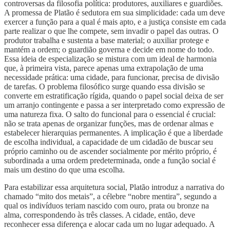
controversas da filosofia política: produtores, auxiliares e guardiões.
A promessa de Platão é sedutora em sua simplicidade: cada um deve
exercer a função para a qual é mais apto, e a justiça consiste em cada
parte realizar o que lhe compete, sem invadir o papel das outras. O
produtor trabalha e sustenta a base material; o auxiliar protege e
mantém a ordem; o guardião governa e decide em nome do todo.
Essa ideia de especialização se mistura com um ideal de harmonia
que, à primeira vista, parece apenas uma extrapolação de uma
necessidade prática: uma cidade, para funcionar, precisa de divisão
de tarefas. O problema filosófico surge quando essa divisão se
converte em estratificação rígida, quando o papel social deixa de ser
um arranjo contingente e passa a ser interpretado como expressão de
uma natureza fixa. O salto do funcional para o essencial é crucial:
não se trata apenas de organizar funções, mas de ordenar almas e
estabelecer hierarquias permanentes. A implicação é que a liberdade
de escolha individual, a capacidade de um cidadão de buscar seu
próprio caminho ou de ascender socialmente por mérito próprio, é
subordinada a uma ordem predeterminada, onde a função social é
mais um destino do que uma escolha.
Para estabilizar essa arquitetura social, Platão introduz a narrativa do
chamado “mito dos metais”, a célebre “nobre mentira”, segundo a
qual os indivíduos teriam nascido com ouro, prata ou bronze na
alma, correspondendo às três classes. A cidade, então, deve
reconhecer essa diferença e alocar cada um no lugar adequado. A