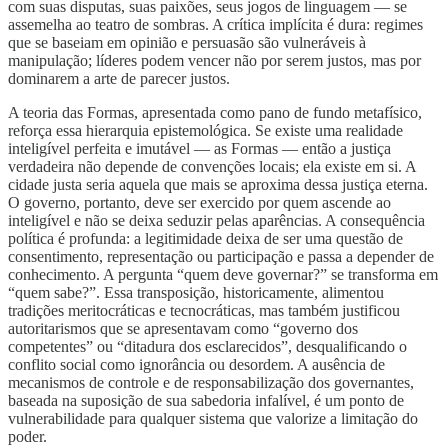
com suas disputas, suas paixões, seus jogos de linguagem — se
assemelha ao teatro de sombras. A crítica implícita é dura: regimes
que se baseiam em opinião e persuasão são vulneráveis à
manipulação; líderes podem vencer não por serem justos, mas por
dominarem a arte de parecer justos.
A teoria das Formas, apresentada como pano de fundo metafísico,
reforça essa hierarquia epistemológica. Se existe uma realidade
inteligível perfeita e imutável — as Formas — então a justiça
verdadeira não depende de convenções locais; ela existe em si. A
cidade justa seria aquela que mais se aproxima dessa justiça eterna.
O governo, portanto, deve ser exercido por quem ascende ao
inteligível e não se deixa seduzir pelas aparências. A consequência
política é profunda: a legitimidade deixa de ser uma questão de
consentimento, representação ou participação e passa a depender de
conhecimento. A pergunta “quem deve governar?” se transforma em
“quem sabe?”. Essa transposição, historicamente, alimentou
tradições meritocráticas e tecnocráticas, mas também justificou
autoritarismos que se apresentavam como “governo dos
competentes” ou “ditadura dos esclarecidos”, desqualificando o
conflito social como ignorância ou desordem. A ausência de
mecanismos de controle e de responsabilização dos governantes,
baseada na suposição de sua sabedoria infalível, é um ponto de
vulnerabilidade para qualquer sistema que valorize a limitação do
poder.