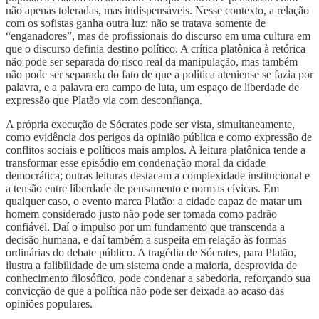
não apenas toleradas, mas indispensáveis. Nesse contexto, a relação
com os sofistas ganha outra luz: não se tratava somente de
“enganadores”, mas de profissionais do discurso em uma cultura em
que o discurso definia destino político. A crítica platônica à retórica
não pode ser separada do risco real da manipulação, mas também
não pode ser separada do fato de que a política ateniense se fazia por
palavra, e a palavra era campo de luta, um espaço de liberdade de
expressão que Platão via com desconfiança.
A própria execução de Sócrates pode ser vista, simultaneamente,
como evidência dos perigos da opinião pública e como expressão de
conflitos sociais e políticos mais amplos. A leitura platônica tende a
transformar esse episódio em condenação moral da cidade
democrática; outras leituras destacam a complexidade institucional e
a tensão entre liberdade de pensamento e normas cívicas. Em
qualquer caso, o evento marca Platão: a cidade capaz de matar um
homem considerado justo não pode ser tomada como padrão
confiável. Daí o impulso por um fundamento que transcenda a
decisão humana, e daí também a suspeita em relação às formas
ordinárias do debate público. A tragédia de Sócrates, para Platão,
ilustra a falibilidade de um sistema onde a maioria, desprovida de
conhecimento filosófico, pode condenar a sabedoria, reforçando sua
convicção de que a política não pode ser deixada ao acaso das
opiniões populares.