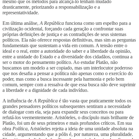
mesmo que os métodos para alcançá-lo tenham mudado
drasticamente, priorizando a responsabilização e a
representatividade.
Em última análise,
A República
funciona como um espelho para a
civilização ocidental, forçando cada geração a confrontar suas
próprias definições de justiça e as contradições de seus sistemas
políticos. Ela não oferece respostas definitivas, mas sim as perguntas
fundamentais que sustentam a vida em comum. A tensão entre o
ideal e o real, entre a autoridade do saber e a liberdade da opinião,
entre a unidade do Estado e a diversidade dos cidadãos, continua a
ser o motor do pensamento político. Ao estudar Platão, não
buscamos um modelo a ser copiado, mas um interlocutor poderoso
que nos desafia a pensar a política não apenas como o exercício do
poder, mas como a busca incessante pela harmonia e pelo bem
comum, sempre com a ressalva de que essa busca não deve suprimir
a liberdade e a dignidade de cada indivíduo.
A influência de
A República
é tão vasta que praticamente todos os
grandes pensadores políticos subsequentes sentiram a necessidade
de dialogar com ela, seja para expandir seus conceitos ou para
refutá-los veementemente. Aristóteles, o discípulo mais brilhante de
Platão, foi um de seus primeiros e mais profundos críticos. Em sua
obra
Política
, Aristóteles rejeita a ideia de uma unidade absoluta na
cidade, argumentando que a pólis é, por natureza, uma pluralidade.