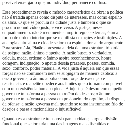
possível enxergar o que, no indivíduo, permanece confuso.
Esse procedimento revela o método característico da obra: a política
não é tratada apenas como disputa de interesses, mas como espelho
da alma. O que se procura na cidade justa é também o que se
procura no indivíduo justo, e vice-versa. A justiça, nesse
enquadramento, não é meramente cumprir regras externas; é uma
forma de ordem interior que se manifesta em ações e instituições. A
analogia entre alma e cidade se torna a espinha dorsal do argumento.
Para sustentá-la, Platão apresenta a ideia de uma estrutura tripartida
da psique: razão, ânimo e apetite. A razão busca o verdadeiro,
calcula, mede, ordena; o ânimo aspira reconhecimento, honra,
coragem, indignação; o apetite deseja prazeres, posses, comida,
sexo, conforto, poder material. A vida justa é aquela em que essas
forças não se confundem nem se subjugam de maneira caótica: a
razão governa, o ânimo auxilia como força de execução e
resistência, e o apetite obedece aos limites que o tornam compatível
com uma existência humana plena. A injustiça é desordem: o apetite
governa e transforma a pessoa em refém de desejos; o ânimo
governa e transforma a pessoa em prisioneira do orgulho, da disputa,
da ofensa; a razão governa mal, quando se torna instrumento frio de
desejos e passa a racionalizar o injustificável.
Quando essa estrutura é transposta para a cidade, surge a divisão
funcional que se tornaria uma das imagens mais discutidas e