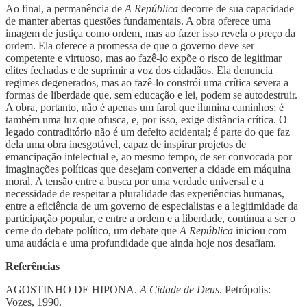
Ao final, a permanência de
A República
decorre de sua capacidade
de manter abertas questões fundamentais. A obra oferece uma
imagem de justiça como ordem, mas ao fazer isso revela o preço da
ordem. Ela oferece a promessa de que o governo deve ser
competente e virtuoso, mas ao fazê-lo expõe o risco de legitimar
elites fechadas e de suprimir a voz dos cidadãos. Ela denuncia
regimes degenerados, mas ao fazê-lo constrói uma crítica severa a
formas de liberdade que, sem educação e lei, podem se autodestruir.
A obra, portanto, não é apenas um farol que ilumina caminhos; é
também uma luz que ofusca, e, por isso, exige distância crítica. O
legado contraditório não é um defeito acidental; é parte do que faz
dela uma obra inesgotável, capaz de inspirar projetos de
emancipação intelectual e, ao mesmo tempo, de ser convocada por
imaginações políticas que desejam converter a cidade em máquina
moral. A tensão entre a busca por uma verdade universal e a
necessidade de respeitar a pluralidade das experiências humanas,
entre a eficiência de um governo de especialistas e a legitimidade da
participação popular, e entre a ordem e a liberdade, continua a ser o
cerne do debate político, um debate que
A República
iniciou com
uma audácia e uma profundidade que ainda hoje nos desafiam.
Referências
AGOSTINHO DE HIPONA.
A Cidade de Deus
. Petrópolis:
Vozes, 1990.