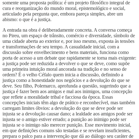
somente uma proposta política: é um projeto filosófico integral de
cura e reorganização do mundo moral, epistemológico e social,
articulado pela pergunta que, embora pareça simples, abre um
abismo: o que é a justiça.
A entrada na obra é deliberadamente concreta. A conversa começa
no Pireu, um espaço de trânsito, comércio e diversidade, símbolo de
uma cidade aberta ao exterior e, por isso mesmo, exposta às tensões
e transformações de seu tempo. A casualidade inicial, com a
discussão sobre envelhecimento e bens materiais, funciona como
porta de acesso a um debate que rapidamente se torna mais exigente:
a justiça pode ser reduzida a devolver o que se deve, como supõe
uma primeira intuição moral ancorada na tradição e no senso de
ordem? É o velho Céfalo quem inicia a discussão, definindo a
justiça como a honestidade nos negócios e a devolução do que se
deve. Seu filho, Polemarco, aprofunda a questão, sugerindo que a
justiça é fazer bem aos amigos e mal aos inimigos, uma concepção
que reflete a moralidade tribal e facciosa da época. Essas
concepções iniciais têm algo de prático e reconhecível, mas também
carregam limites óbvios: a devolução do que se deve pode ser
injusta se a devolução causar dano; a lealdade aos amigos pode ser
injusta se o amigo estiver errado; a punição ao inimigo pode ser
injusta se o inimigo não merecer punição. Esse movimento inicial,
em que definições comuns são testadas e se revelam insuficientes,
prepara o palco para a intervenção que dá ao diálogo seu caráter de