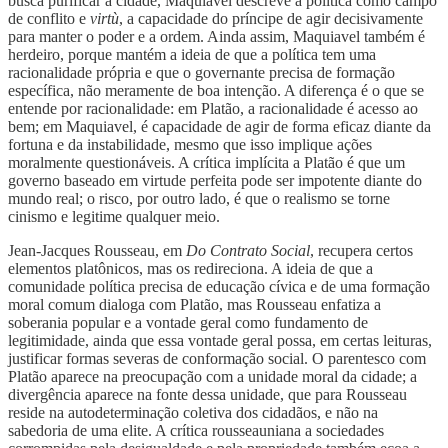
busca purificar a cidade, Maquiavel descreve a política como campo
de conflito e
virtù
, a capacidade do príncipe de agir decisivamente
para manter o poder e a ordem. Ainda assim, Maquiavel também é
herdeiro, porque mantém a ideia de que a política tem uma
racionalidade própria e que o governante precisa de formação
específica, não meramente de boa intenção. A diferença é o que se
entende por racionalidade: em Platão, a racionalidade é acesso ao
bem; em Maquiavel, é capacidade de agir de forma eficaz diante da
fortuna e da instabilidade, mesmo que isso implique ações
moralmente questionáveis. A crítica implícita a Platão é que um
governo baseado em virtude perfeita pode ser impotente diante do
mundo real; o risco, por outro lado, é que o realismo se torne
cinismo e legitime qualquer meio.
Jean-Jacques Rousseau, em
Do Contrato Social
, recupera certos
elementos platônicos, mas os redireciona. A ideia de que a
comunidade política precisa de educação cívica e de uma formação
moral comum dialoga com Platão, mas Rousseau enfatiza a
soberania popular e a vontade geral como fundamento de
legitimidade, ainda que essa vontade geral possa, em certas leituras,
justificar formas severas de conformação social. O parentesco com
Platão aparece na preocupação com a unidade moral da cidade; a
divergência aparece na fonte dessa unidade, que para Rousseau
reside na autodeterminação coletiva dos cidadãos, e não na
sabedoria de uma elite. A crítica rousseauniana a sociedades