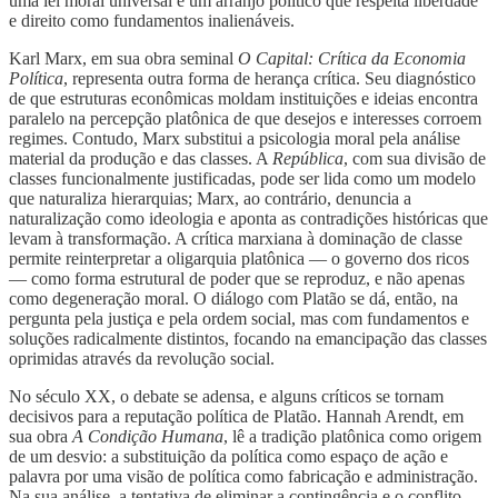
uma lei moral universal e um arranjo político que respeita liberdade
e direito como fundamentos inalienáveis.
Karl Marx, em sua obra seminal
O Capital: Crítica da Economia
Política
, representa outra forma de herança crítica. Seu diagnóstico
de que estruturas econômicas moldam instituições e ideias encontra
paralelo na percepção platônica de que desejos e interesses corroem
regimes. Contudo, Marx substitui a psicologia moral pela análise
material da produção e das classes. A
República
, com sua divisão de
classes funcionalmente justificadas, pode ser lida como um modelo
que naturaliza hierarquias; Marx, ao contrário, denuncia a
naturalização como ideologia e aponta as contradições históricas que
levam à transformação. A crítica marxiana à dominação de classe
permite reinterpretar a oligarquia platônica — o governo dos ricos
— como forma estrutural de poder que se reproduz, e não apenas
como degeneração moral. O diálogo com Platão se dá, então, na
pergunta pela justiça e pela ordem social, mas com fundamentos e
soluções radicalmente distintos, focando na emancipação das classes
oprimidas através da revolução social.
No século XX, o debate se adensa, e alguns críticos se tornam
decisivos para a reputação política de Platão. Hannah Arendt, em
sua obra
A Condição Humana
, lê a tradição platônica como origem
de um desvio: a substituição da política como espaço de ação e
palavra por uma visão de política como fabricação e administração.
Na sua análise, a tentativa de eliminar a contingência e o conflito