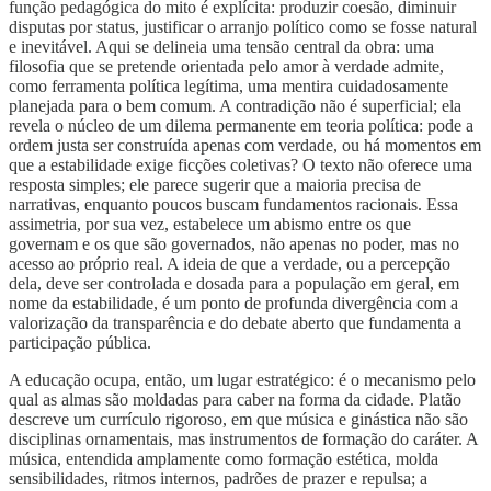
função pedagógica do mito é explícita: produzir coesão, diminuir
disputas por status, justificar o arranjo político como se fosse natural
e inevitável. Aqui se delineia uma tensão central da obra: uma
filosofia que se pretende orientada pelo amor à verdade admite,
como ferramenta política legítima, uma mentira cuidadosamente
planejada para o bem comum. A contradição não é superficial; ela
revela o núcleo de um dilema permanente em teoria política: pode a
ordem justa ser construída apenas com verdade, ou há momentos em
que a estabilidade exige ficções coletivas? O texto não oferece uma
resposta simples; ele parece sugerir que a maioria precisa de
narrativas, enquanto poucos buscam fundamentos racionais. Essa
assimetria, por sua vez, estabelece um abismo entre os que
governam e os que são governados, não apenas no poder, mas no
acesso ao próprio real. A ideia de que a verdade, ou a percepção
dela, deve ser controlada e dosada para a população em geral, em
nome da estabilidade, é um ponto de profunda divergência com a
valorização da transparência e do debate aberto que fundamenta a
participação pública.
A educação ocupa, então, um lugar estratégico: é o mecanismo pelo
qual as almas são moldadas para caber na forma da cidade. Platão
descreve um currículo rigoroso, em que música e ginástica não são
disciplinas ornamentais, mas instrumentos de formação do caráter. A
música, entendida amplamente como formação estética, molda
sensibilidades, ritmos internos, padrões de prazer e repulsa; a