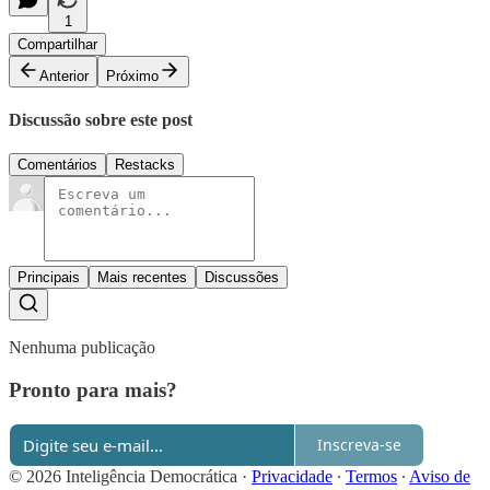
1
Compartilhar
Anterior
Próximo
Discussão sobre este post
Comentários
Restacks
Principais
Mais recentes
Discussões
Nenhuma publicação
Pronto para mais?
Inscreva-se
© 2026 Inteligência Democrática
·
Privacidade
∙
Termos
∙
Aviso de