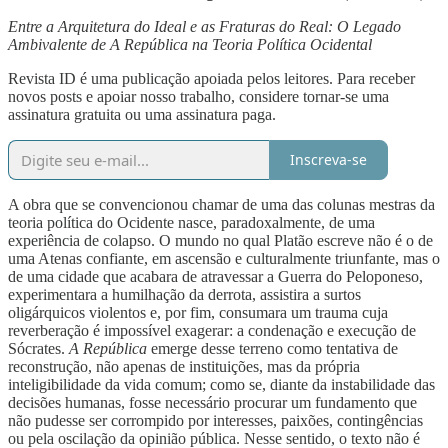
Entre a Arquitetura do Ideal e as Fraturas do Real: O Legado
Ambivalente de A República na Teoria Política Ocidental
Revista ID é uma publicação apoiada pelos leitores. Para receber
novos posts e apoiar nosso trabalho, considere tornar-se uma
assinatura gratuita ou uma assinatura paga.
Inscreva-se
A obra que se convencionou chamar de uma das colunas mestras da
teoria política do Ocidente nasce, paradoxalmente, de uma
experiência de colapso. O mundo no qual Platão escreve não é o de
uma Atenas confiante, em ascensão e culturalmente triunfante, mas o
de uma cidade que acabara de atravessar a Guerra do Peloponeso,
experimentara a humilhação da derrota, assistira a surtos
oligárquicos violentos e, por fim, consumara um trauma cuja
reverberação é impossível exagerar: a condenação e execução de
Sócrates.
A República
emerge desse terreno como tentativa de
reconstrução, não apenas de instituições, mas da própria
inteligibilidade da vida comum; como se, diante da instabilidade das
decisões humanas, fosse necessário procurar um fundamento que
não pudesse ser corrompido por interesses, paixões, contingências
ou pela oscilação da opinião pública. Nesse sentido, o texto não é