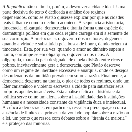
A República
não se limita, porém, a descrever a cidade ideal. Uma
parte decisiva do texto é dedicada à análise dos regimes
degenerados, como se Platão quisesse explicar por que as cidades
reais falham e como o declínio acontece. A sequência aristocracia,
timocracia, oligarquia, democracia e tirania forma uma espécie de
dramaturgia política em que cada regime carrega em si a semente de
sua corrupção. A aristocracia, o governo dos melhores, degenera
quando a virtude é substituída pela busca de honra, dando origem à
timocracia. Esta, por sua vez, quando o amor ao dinheiro supera a
honra, corrompe-se em oligarquia, o governo dos ricos. A
oligarquia, marcada pela desigualdade e pela divisão entre ricos e
pobres, inevitavelmente gera a democracia, que Platão descreve
como um regime de liberdade excessiva e anarquia, onde os desejos
desordenados da multidão prevalecem sobre a razão. Finalmente, a
democracia degenera na tirania, o pior de todos os regimes, onde um
líder carismático e violento escraviza a cidade para satisfazer seus
próprios apetites insaciáveis. Esta análise cíclica da história e da
política serve como um alerta sobre a instabilidade das instituições
humanas e a necessidade constante de vigilância ética e intelectual.
A crítica à democracia, em particular, ressalta a preocupação com a
ausência de limites e a primazia da vontade popular sobre a razão ou
a lei, um ponto que ressoa com debates sobre a “tirania da maioria”
e a proteção das minorias.