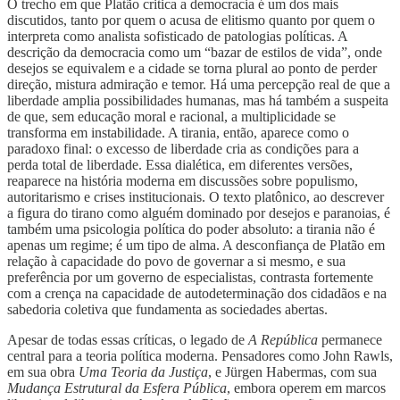
O trecho em que Platão critica a democracia é um dos mais
discutidos, tanto por quem o acusa de elitismo quanto por quem o
interpreta como analista sofisticado de patologias políticas. A
descrição da democracia como um “bazar de estilos de vida”, onde
desejos se equivalem e a cidade se torna plural ao ponto de perder
direção, mistura admiração e temor. Há uma percepção real de que a
liberdade amplia possibilidades humanas, mas há também a suspeita
de que, sem educação moral e racional, a multiplicidade se
transforma em instabilidade. A tirania, então, aparece como o
paradoxo final: o excesso de liberdade cria as condições para a
perda total de liberdade. Essa dialética, em diferentes versões,
reaparece na história moderna em discussões sobre populismo,
autoritarismo e crises institucionais. O texto platônico, ao descrever
a figura do tirano como alguém dominado por desejos e paranoias, é
também uma psicologia política do poder absoluto: a tirania não é
apenas um regime; é um tipo de alma. A desconfiança de Platão em
relação à capacidade do povo de governar a si mesmo, e sua
preferência por um governo de especialistas, contrasta fortemente
com a crença na capacidade de autodeterminação dos cidadãos e na
sabedoria coletiva que fundamenta as sociedades abertas.
Apesar de todas essas críticas, o legado de
A República
permanece
central para a teoria política moderna. Pensadores como John Rawls,
em sua obra
Uma Teoria da Justiça
, e Jürgen Habermas, com sua
Mudança Estrutural da Esfera Pública
, embora operem em marcos