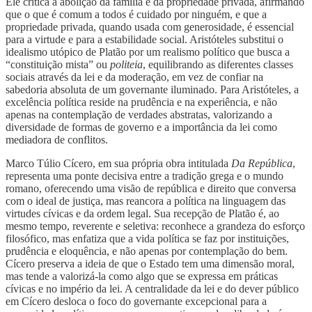
Ele critica a abolição da família e da propriedade privada, afirmando
que o que é comum a todos é cuidado por ninguém, e que a
propriedade privada, quando usada com generosidade, é essencial
para a virtude e para a estabilidade social. Aristóteles substitui o
idealismo utópico de Platão por um realismo político que busca a
“constituição mista” ou
politeia
, equilibrando as diferentes classes
sociais através da lei e da moderação, em vez de confiar na
sabedoria absoluta de um governante iluminado. Para Aristóteles, a
excelência política reside na prudência e na experiência, e não
apenas na contemplação de verdades abstratas, valorizando a
diversidade de formas de governo e a importância da lei como
mediadora de conflitos.
Marco Túlio Cícero, em sua própria obra intitulada
Da República
,
representa uma ponte decisiva entre a tradição grega e o mundo
romano, oferecendo uma visão de república e direito que conversa
com o ideal de justiça, mas reancora a política na linguagem das
virtudes cívicas e da ordem legal. Sua recepção de Platão é, ao
mesmo tempo, reverente e seletiva: reconhece a grandeza do esforço
filosófico, mas enfatiza que a vida política se faz por instituições,
prudência e eloquência, e não apenas por contemplação do bem.
Cícero preserva a ideia de que o Estado tem uma dimensão moral,
mas tende a valorizá-la como algo que se expressa em práticas
cívicas e no império da lei. A centralidade da lei e do dever público
em Cícero desloca o foco do governante excepcional para a