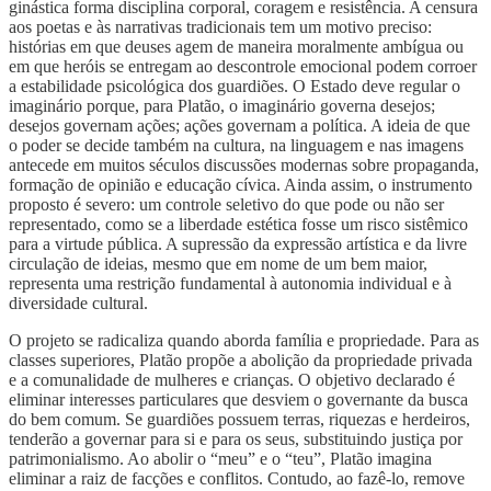
ginástica forma disciplina corporal, coragem e resistência. A censura
aos poetas e às narrativas tradicionais tem um motivo preciso:
histórias em que deuses agem de maneira moralmente ambígua ou
em que heróis se entregam ao descontrole emocional podem corroer
a estabilidade psicológica dos guardiões. O Estado deve regular o
imaginário porque, para Platão, o imaginário governa desejos;
desejos governam ações; ações governam a política. A ideia de que
o poder se decide também na cultura, na linguagem e nas imagens
antecede em muitos séculos discussões modernas sobre propaganda,
formação de opinião e educação cívica. Ainda assim, o instrumento
proposto é severo: um controle seletivo do que pode ou não ser
representado, como se a liberdade estética fosse um risco sistêmico
para a virtude pública. A supressão da expressão artística e da livre
circulação de ideias, mesmo que em nome de um bem maior,
representa uma restrição fundamental à autonomia individual e à
diversidade cultural.
O projeto se radicaliza quando aborda família e propriedade. Para as
classes superiores, Platão propõe a abolição da propriedade privada
e a comunalidade de mulheres e crianças. O objetivo declarado é
eliminar interesses particulares que desviem o governante da busca
do bem comum. Se guardiões possuem terras, riquezas e herdeiros,
tenderão a governar para si e para os seus, substituindo justiça por
patrimonialismo. Ao abolir o “meu” e o “teu”, Platão imagina
eliminar a raiz de facções e conflitos. Contudo, ao fazê-lo, remove