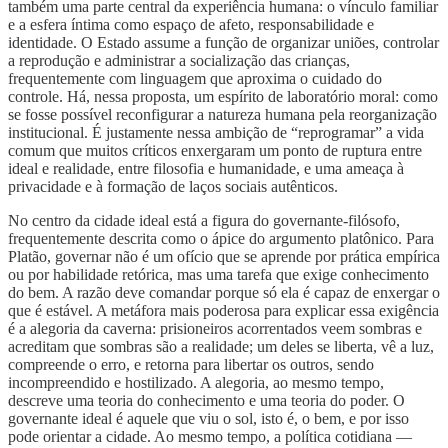
também uma parte central da experiência humana: o vínculo familiar
e a esfera íntima como espaço de afeto, responsabilidade e
identidade. O Estado assume a função de organizar uniões, controlar
a reprodução e administrar a socialização das crianças,
frequentemente com linguagem que aproxima o cuidado do
controle. Há, nessa proposta, um espírito de laboratório moral: como
se fosse possível reconfigurar a natureza humana pela reorganização
institucional. É justamente nessa ambição de “reprogramar” a vida
comum que muitos críticos enxergaram um ponto de ruptura entre
ideal e realidade, entre filosofia e humanidade, e uma ameaça à
privacidade e à formação de laços sociais autênticos.
No centro da cidade ideal está a figura do governante-filósofo,
frequentemente descrita como o ápice do argumento platônico. Para
Platão, governar não é um ofício que se aprende por prática empírica
ou por habilidade retórica, mas uma tarefa que exige conhecimento
do bem. A razão deve comandar porque só ela é capaz de enxergar o
que é estável. A metáfora mais poderosa para explicar essa exigência
é a alegoria da caverna: prisioneiros acorrentados veem sombras e
acreditam que sombras são a realidade; um deles se liberta, vê a luz,
compreende o erro, e retorna para libertar os outros, sendo
incompreendido e hostilizado. A alegoria, ao mesmo tempo,
descreve uma teoria do conhecimento e uma teoria do poder. O
governante ideal é aquele que viu o sol, isto é, o bem, e por isso
pode orientar a cidade. Ao mesmo tempo, a política cotidiana —