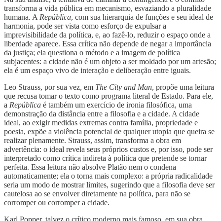
transforma a vida pública em mecanismo, esvaziando a pluralidade
humana. A
República
, com sua hierarquia de funções e seu ideal de
harmonia, pode ser vista como esforço de expulsar a
imprevisibilidade da política, e, ao fazê-lo, reduzir o espaço onde a
liberdade aparece. Essa crítica não depende de negar a importância
da justiça; ela questiona o método e a imagem de política
subjacentes: a cidade não é um objeto a ser moldado por um artesão;
ela é um espaço vivo de interação e deliberação entre iguais.
Leo Strauss, por sua vez, em
The City and Man
, propõe uma leitura
que recusa tomar o texto como programa literal de Estado. Para ele,
a
República
é também um exercício de ironia filosófica, uma
demonstração da distância entre a filosofia e a cidade. A cidade
ideal, ao exigir medidas extremas contra família, propriedade e
poesia, expõe a violência potencial de qualquer utopia que queira se
realizar plenamente. Strauss, assim, transforma a obra em
advertência: o ideal revela seus próprios custos e, por isso, pode ser
interpretado como crítica indireta à política que pretende se tornar
perfeita. Essa leitura não absolve Platão nem o condena
automaticamente; ela o torna mais complexo: a própria radicalidade
seria um modo de mostrar limites, sugerindo que a filosofia deve ser
cautelosa ao se envolver diretamente na política, para não se
corromper ou corromper a cidade.
Karl Popper, talvez o crítico moderno mais famoso, em sua obra