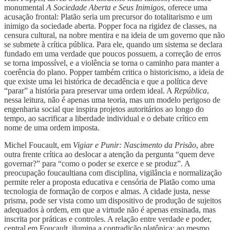
monumental
A Sociedade Aberta e Seus Inimigos
, oferece uma
acusação frontal: Platão seria um precursor do totalitarismo e um
inimigo da sociedade aberta. Popper foca na rigidez de classes, na
censura cultural, na nobre mentira e na ideia de um governo que não
se submete à crítica pública. Para ele, quando um sistema se declara
fundado em uma verdade que poucos possuem, a correção de erros
se torna impossível, e a violência se torna o caminho para manter a
coerência do plano. Popper também critica o historicismo, a ideia de
que existe uma lei histórica de decadência e que a política deve
“parar” a história para preservar uma ordem ideal. A
República
,
nessa leitura, não é apenas uma teoria, mas um modelo perigoso de
engenharia social que inspira projetos autoritários ao longo do
tempo, ao sacrificar a liberdade individual e o debate crítico em
nome de uma ordem imposta.
Michel Foucault, em
Vigiar e Punir: Nascimento da Prisão
, abre
outra frente crítica ao deslocar a atenção da pergunta “quem deve
governar?” para “como o poder se exerce e se produz”. A
preocupação foucaultiana com disciplina, vigilância e normalização
permite reler a proposta educativa e censória de Platão como uma
tecnologia de formação de corpos e almas. A cidade justa, nesse
prisma, pode ser vista como um dispositivo de produção de sujeitos
adequados à ordem, em que a virtude não é apenas ensinada, mas
inscrita por práticas e controles. A relação entre verdade e poder,
central em Foucault, ilumina a contradição platônica: ao mesmo