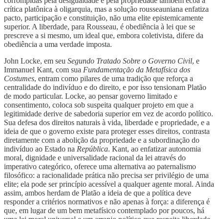
corrompidas pela desigualdade e pela propriedade também ecoa a
crítica platônica à oligarquia, mas a solução rousseauniana enfatiza
pacto, participação e constituição, não uma elite epistemicamente
superior. A liberdade, para Rousseau, é obediência à lei que se
prescreve a si mesmo, um ideal que, embora coletivista, difere da
obediência a uma verdade imposta.
John Locke, em seu
Segundo Tratado Sobre o Governo Civil
, e
Immanuel Kant, com sua
Fundamentação da Metafísica dos
Costumes
, entram como pilares de uma tradição que reforça a
centralidade do indivíduo e do direito, e por isso tensionam Platão
de modo particular. Locke, ao pensar governo limitado e
consentimento, coloca sob suspeita qualquer projeto em que a
legitimidade derive de sabedoria superior em vez de acordo político.
Sua defesa dos direitos naturais à vida, liberdade e propriedade, e a
ideia de que o governo existe para proteger esses direitos, contrasta
diretamente com a abolição da propriedade e a subordinação do
indivíduo ao Estado na
República
. Kant, ao enfatizar autonomia
moral, dignidade e universalidade racional da lei através do
imperativo categórico, oferece uma alternativa ao paternalismo
filosófico: a racionalidade prática não precisa ser privilégio de uma
elite; ela pode ser princípio acessível a qualquer agente moral. Ainda
assim, ambos herdam de Platão a ideia de que a política deve
responder a critérios normativos e não apenas à força: a diferença é
que, em lugar de um bem metafísico contemplado por poucos, há