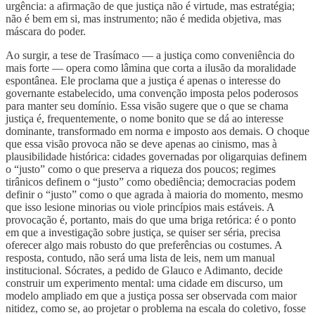
urgência: a afirmação de que justiça não é virtude, mas estratégia;
não é bem em si, mas instrumento; não é medida objetiva, mas
máscara do poder.
Ao surgir, a tese de Trasímaco — a justiça como conveniência do
mais forte — opera como lâmina que corta a ilusão da moralidade
espontânea. Ele proclama que a justiça é apenas o interesse do
governante estabelecido, uma convenção imposta pelos poderosos
para manter seu domínio. Essa visão sugere que o que se chama
justiça é, frequentemente, o nome bonito que se dá ao interesse
dominante, transformado em norma e imposto aos demais. O choque
que essa visão provoca não se deve apenas ao cinismo, mas à
plausibilidade histórica: cidades governadas por oligarquias definem
o “justo” como o que preserva a riqueza dos poucos; regimes
tirânicos definem o “justo” como obediência; democracias podem
definir o “justo” como o que agrada à maioria do momento, mesmo
que isso lesione minorias ou viole princípios mais estáveis. A
provocação é, portanto, mais do que uma briga retórica: é o ponto
em que a investigação sobre justiça, se quiser ser séria, precisa
oferecer algo mais robusto do que preferências ou costumes. A
resposta, contudo, não será uma lista de leis, nem um manual
institucional. Sócrates, a pedido de Glauco e Adimanto, decide
construir um experimento mental: uma cidade em discurso, um
modelo ampliado em que a justiça possa ser observada com maior
nitidez, como se, ao projetar o problema na escala do coletivo, fosse