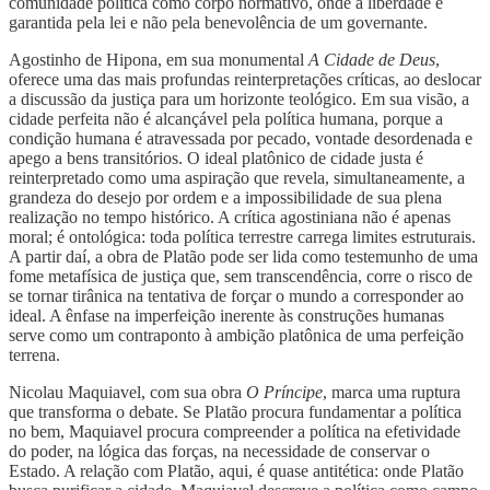
comunidade política como corpo normativo, onde a liberdade é
garantida pela lei e não pela benevolência de um governante.
Agostinho de Hipona, em sua monumental
A Cidade de Deus
,
oferece uma das mais profundas reinterpretações críticas, ao deslocar
a discussão da justiça para um horizonte teológico. Em sua visão, a
cidade perfeita não é alcançável pela política humana, porque a
condição humana é atravessada por pecado, vontade desordenada e
apego a bens transitórios. O ideal platônico de cidade justa é
reinterpretado como uma aspiração que revela, simultaneamente, a
grandeza do desejo por ordem e a impossibilidade de sua plena
realização no tempo histórico. A crítica agostiniana não é apenas
moral; é ontológica: toda política terrestre carrega limites estruturais.
A partir daí, a obra de Platão pode ser lida como testemunho de uma
fome metafísica de justiça que, sem transcendência, corre o risco de
se tornar tirânica na tentativa de forçar o mundo a corresponder ao
ideal. A ênfase na imperfeição inerente às construções humanas
serve como um contraponto à ambição platônica de uma perfeição
terrena.
Nicolau Maquiavel, com sua obra
O Príncipe
, marca uma ruptura
que transforma o debate. Se Platão procura fundamentar a política
no bem, Maquiavel procura compreender a política na efetividade
do poder, na lógica das forças, na necessidade de conservar o
Estado. A relação com Platão, aqui, é quase antitética: onde Platão