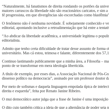
“Naturalmente, há fanatismos de direita rondando os portões da unive
maiores carrascos da liberdade não são reacionários caricatos, e sim
fé progressista, em que divergências são escorchadas como blasfêmia”
O fenômeno não é nenhuma novidade. É sobejamente conhecido e vem 
editorial, apontando inclusive a retroalimentação que há entre a ten
“Ao abdicar da liberdade acadêmica, a universidade legitima o popul
editorialista.
Admito que tenho certa dificuldade de tratar desse assunto de forma 
universitário. Mas cá estou, teimosa e falante, diferentemente dos 
Continuo lastimando publicamente que a minha área, a Filosofia – mai
ponto de se transformar em mera ideologia liberticida.
A título de exemplo, por esses dias, a Associação Nacional de Pós-Gr
dissenso político na democracia”, assinado por um professor doutor 
Por meio de sofismas e daquela linguagem empolada típica de intelectu
direita e esquerda”, feita por Renato Janine Ribeiro.
O mui democrático autor julga que a frase de Janine é uma imposição 
O dito cujo também critica a ideia de que a alternância de poder seja 