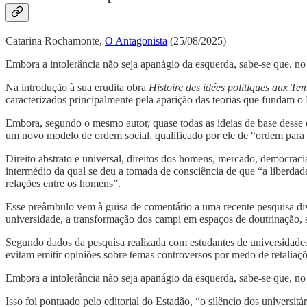
Catarina Rochamonte,
O Antagonista
(25/08/2025)
Embora a intolerância não seja apanágio da esquerda, sabe-se que, no 
Na introdução à sua erudita obra
Histoire des idées politiques aux T
caracterizados principalmente pela aparição das teorias que fundam o 
Embora, segundo o mesmo autor, quase todas as ideias de base desse e
um novo modelo de ordem social, qualificado por ele de “ordem para 
Direito abstrato e universal, direitos dos homens, mercado, democracia,
intermédio da qual se deu a tomada de consciência de que “a liberdad
relações entre os homens”.
Esse preâmbulo vem à guisa de comentário a uma recente pesquisa divu
universidade, a transformação dos campi em espaços de doutrinação, s
Segundo dados da pesquisa realizada com estudantes de universidades 
evitam emitir opiniões sobre temas controversos por medo de retaliaçõ
Embora a intolerância não seja apanágio da esquerda, sabe-se que, no 
Isso foi pontuado pelo editorial do Estadão, “o silêncio dos universitá