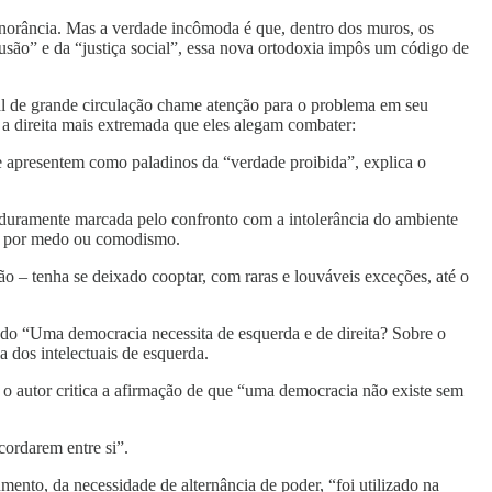
ignorância. Mas a verdade incômoda é que, dentro dos muros, os
usão” e da “justiça social”, essa nova ortodoxia impôs um código de
l de grande circulação chame atenção para o problema em seu
 a direita mais extremada que eles alegam combater:
e apresentem como paladinos da “verdade proibida”, explica o
i duramente marcada pelo confronto com a intolerância do ambiente
ões por medo ou comodismo.
o – tenha se deixado cooptar, com raras e louváveis exceções, até o
lado “Uma democracia necessita de esquerda e de direita? Sobre o
 dos intelectuais de esquerda.
, o autor critica a afirmação de que “uma democracia não existe sem
cordarem entre si”.
umento, da necessidade de alternância de poder, “foi utilizado na