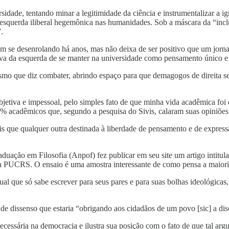
rsidade, tentando minar a legitimidade da ciência e instrumentalizar a 
 a esquerda iliberal hegemônica nas humanidades. Sob a máscara da “incl
.
se desenrolando há anos, mas não deixa de ser positivo que um jorna
tativa da esquerda de se manter na universidade como pensamento único e
ismo que diz combater, abrindo espaço para que demagogos de direita s
objetiva e impessoal, pelo simples fato de que minha vida acadêmica fo
57,1% acadêmicos que, segundo a pesquisa do Sivis, calaram suas opini
s que qualquer outra destinada à liberdade de pensamento e de expressã
aduação em Filosofia (Anpof) fez publicar em seu site um artigo intitu
da PUCRS. O ensaio é uma amostra interessante de como pensa a maioria
al que só sabe escrever para seus pares e para suas bolhas ideológicas
de dissenso que estaria “obrigando aos cidadãos de um povo [sic] a dis
necessária na democracia e ilustra sua posição com o fato de que tal arg