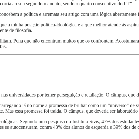
corria ao seu segundo mandato, sendo o quarto consecutivo do PT”.
concebem a política e arremata seu artigo com uma lógica abertamente int
que a minha posição política-ideológica é a que melhor atende às aspi
nte de filosofia.
ilitam. Pena que não encontram muitos que os confrontem. Acostumaram
bis.
nas universidades por temer perseguição e retaliação. O câmpus, que de
, carregando já no nome a promessa de brilhar como um “universo” de s
. Mas essa promessa foi traída. O câmpus, que deveria ser laboratório 
ológicas. Segundo uma pesquisa do Instituto Sivis, 47% dos estudantes 
es se autocensuram, contra 43% dos alunos de esquerda e 39% dos de di