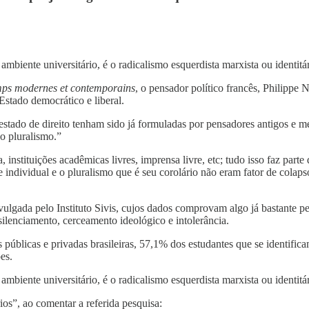
ambiente universitário, é o radicalismo esquerdista marxista ou identi
emps modernes et contemporains
, o pensador político francês, Philipp
Estado democrático e liberal.
stado de direito tenham sido já formuladas por pensadores antigos e me
o pluralismo.”
 instituições acadêmicas livres, imprensa livre, etc; tudo isso faz part
e individual e o pluralismo que é seu corolário não eram fator de cola
lgada pelo Instituto Sivis, cujos dados comprovam algo já bastante per
ilenciamento, cerceamento ideológico e intolerância.
públicas e privadas brasileiras, 57,1% dos estudantes que se identifi
es.
ambiente universitário, é o radicalismo esquerdista marxista ou identi
rios”, ao comentar a referida pesquisa: