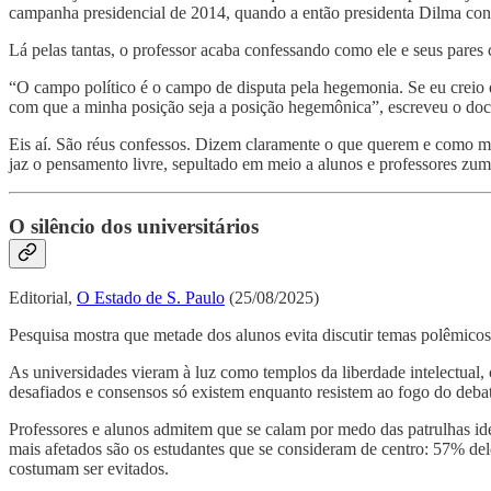
campanha presidencial de 2014, quando a então presidenta Dilma con
Lá pelas tantas, o professor acaba confessando como ele e seus pares 
“O campo político é o campo de disputa pela hegemonia. Se eu creio 
com que a minha posição seja a posição hegemônica”, escreveu o doce
Eis aí. São réus confessos. Dizem claramente o que querem e como m
jaz o pensamento livre, sepultado em meio a alunos e professores zum
O silêncio dos universitários
Editorial,
O Estado de S. Paulo
(25/08/2025)
Pesquisa mostra que metade dos alunos evita discutir temas polêmicos 
As universidades vieram à luz como templos da liberdade intelectual
desafiados e consensos só existem enquanto resistem ao fogo do debate
Professores e alunos admitem que se calam por medo das patrulhas ide
mais afetados são os estudantes que se consideram de centro: 57% del
costumam ser evitados.