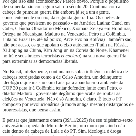
Por que isso está acontecendo? Parece óbvio. Porque o populismo
de esquerda não conseguiu sair do século 20. Continua com a
cabeça da primeira guerra fria embora já seja um agente,
conscientemente ou não, da segunda guerra fria. Os chefes de
governo que persistem no passsado - na América Latina: Canel em
Cuba, Cláudia-Obrador no México, Xiomara-Zelaya em Honduras,
Ortega na Nicarágua, Maduro na Venezuela, Petro na Colômbia,
Lula no Brasil (e, até há pouco, Arce-Evo na Bolívia) - também são,
não por acaso, os que apoiam o eixo autocrático (Putin na Rússia,
Xi Jinping na China, Kim Jong-un na Coreia do Norte, Khamenei
no Irã e seus braços terroristas
et coetera
) na sua nova guerra fria
para exterminar as democracias liberais.
No Brasil, infelizmente, continuamos sob a influência maléfica de
cabeças retrógradas como a de Celso Amorim, um delinquente
ideológico que insistiu com Lula para abandonar o ambiente da
COP 30 para ir à Colômbia tentar defender, junto com Petro, o
ditador Maduro - governante ilegítimo que acaba de roubar as
eleições na Venezuela. Não é só Amorim, é claro. É todo o PT,
composto por revolucionários (à moda antiga mesmo) disfarçados de
progressistas, que pensa assim.
E pensar que justamente ontem (09/11/2025) fez seu trigésimo-sexto
aniversário a queda do Muro de Berlim, um muro que ainda não
caiu dentro da cabeça de Lula e do PT. Sim, ideologia é droga