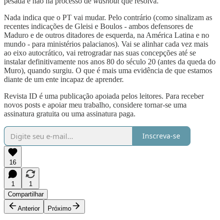
pesada e não há processo de
washout
que resolva.
Nada indica que o PT vai mudar. Pelo contrário (como sinalizam as
recentes indicações de Gleisi e Boulos - ambos defensores de
Maduro e de outros ditadores de esquerda, na América Latina e no
mundo - para ministérios palacianos). Vai se alinhar cada vez mais
ao eixo autocrático, vai retrogradar nas suas concepções até se
instalar definitivamente nos anos 80 do século 20 (antes da queda do
Muro), quando surgiu. O que é mais uma evidência de que estamos
diante de um ente incapaz de aprender.
Revista ID é uma publicação apoiada pelos leitores. Para receber
novos posts e apoiar meu trabalho, considere tornar-se uma
assinatura gratuita ou uma assinatura paga.
Inscreva-se
16
1
1
Compartilhar
Anterior
Próximo