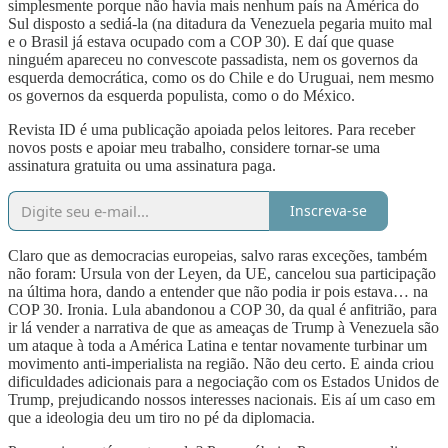
simplesmente porque não havia mais nenhum país na América do
Sul disposto a sediá-la (na ditadura da Venezuela pegaria muito mal
e o Brasil já estava ocupado com a COP 30). E daí que quase
ninguém apareceu no convescote passadista, nem os governos da
esquerda democrática, como os do Chile e do Uruguai, nem mesmo
os governos da esquerda populista, como o do México.
Revista ID é uma publicação apoiada pelos leitores. Para receber
novos posts e apoiar meu trabalho, considere tornar-se uma
assinatura gratuita ou uma assinatura paga.
Inscreva-se
Claro que as democracias europeias, salvo raras exceções, também
não foram: Ursula von der Leyen, da UE, cancelou sua participação
na última hora, dando a entender que não podia ir pois estava… na
COP 30. Ironia. Lula abandonou a COP 30, da qual é anfitrião, para
ir lá vender a narrativa de que as ameaças de Trump à Venezuela são
um ataque à toda a América Latina e tentar novamente turbinar um
movimento anti-imperialista na região. Não deu certo. E ainda criou
dificuldades adicionais para a negociação com os Estados Unidos de
Trump, prejudicando nossos interesses nacionais. Eis aí um caso em
que a ideologia deu um tiro no pé da diplomacia.