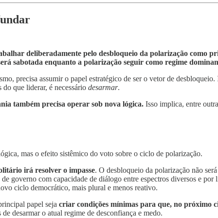
fundar
abalhar deliberadamente pelo desbloqueio da polarização como pr
— será sabotada enquanto a polarização seguir como regime dominan
ismo, precisa assumir o papel estratégico de ser o vetor de desbloquei
s do que liderar, é necessário
desarmar
.
nia também precisa operar sob nova lógica.
Isso implica, entre outra
ógica, mas o efeito sistêmico do voto sobre o ciclo de polarização.
litário irá resolver o impasse
. O desbloqueio da polarização não será
de governo com capacidade de diálogo entre espectros diversos e por l
novo ciclo democrático, mais plural e menos reativo.
principal papel seja
criar condições mínimas para que, no próximo ci
s de desarmar o atual regime de desconfiança e medo.