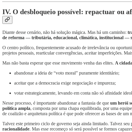
IV. O desbloqueio possível: repactuar ou a
Diante desse cenário, não há solução mágica. Mas há um caminho:
tr
de reforma — tributária, educacional, climática, institucional 
O centro político, frequentemente acusado de irrelevância ou oportun
projetos pessoais, rearticular convergências, aceitar imperfeições. Mai
Mas não basta esperar que esse movimento venha das elites.
A cidada
abandonar a ideia de “voto moral” puramente identitário;
aceitar que a democracia exige negociação e impureza;
votar estrategicamente, levando em conta não só afinidade ideol
Nesse processo, é importante abandonar a fantasia de que
um herói so
política ampla
, composta por uma chapa equilibrada, por uma equipe 
de coalizão e arquitetura política é que pode oferecer as bases de um 
Talvez este primeiro ciclo de governo seja ainda limitado. Talvez seu 
racionalidade
. Mas esse recomeço só será possível se formos capaze