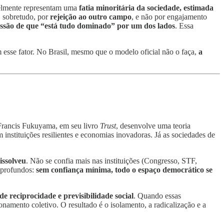
elmente representam uma
fatia minoritária da sociedade, estimada
e, sobretudo, por
rejeição ao outro campo
, e não por engajamento
essão de que “está tudo dominado” por um dos lados
. Essa
m esse fator. No Brasil, mesmo que o modelo oficial não o faça,
a
Francis Fukuyama, em seu livro
Trust
, desenvolve uma teoria
instituições resilientes e economias inovadoras. Já as sociedades de
issolveu
. Não se confia mais nas instituições (Congresso, STF,
s profundos:
sem confiança mínima, todo o espaço democrático se
e reciprocidade e previsibilidade social
. Quando essas
onamento coletivo. O resultado é o isolamento, a radicalização e a