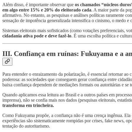
Além disso, é importante observar que
os chamados “núcleos duros
em algo entre 15% e 20% do eleitorado cada
. A maior parte da pop
afirmativo. No entanto, as pesquisas e análises políticas raramente c
sensação de impotência generalizada intensifica o cinismo, o medo e 
Sistemas eleitorais mais sofisticados (como votações preferenciais, v
cidadania ativa pode e deve fazê-lo
. É uma escolha política e cultu
III. Confiança em ruínas: Fukuyama e a a
Para entender o enraizamento da polarização, é essencial retornar ao 
poderosa: as sociedades que conseguem gerar confiança entre cidadãos
baixa confiança dependem de mediações formais ou autoritárias e se t
Quando aplicamos essa leitura ao Brasil e a outros países em process
imprensa), não se confia mais nos dados (pesquisas eleitorais, estatíst
transforma em trincheira.
Como Fukuyama propõe, a confiança não é uma crença ingênua. Ela
experiências são sistematicamente rompidas por crises, fake news, opor
tentação do autoritarismo.