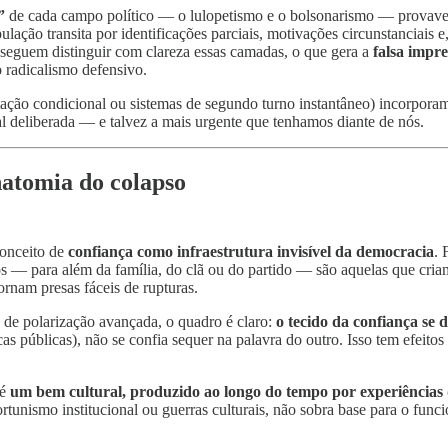
”
de cada campo político — o lulopetismo e o bolsonarismo — provav
ulação transita por identificações parciais, motivações circunstanciais 
onseguem distinguir com clareza essas camadas, o que gera a
falsa impr
o radicalismo defensivo.
otação condicional ou sistemas de segundo turno instantâneo) incorpora
ral deliberada — e talvez a mais urgente que tenhamos diante de nós.
natomia do colapso
conceito de
confiança como infraestrutura invisível da democracia
. 
 — para além da família, do clã ou do partido — são aquelas que criam 
ornam presas fáceis de rupturas.
o de polarização avançada, o quadro é claro:
o tecido da confiança se d
icas públicas), não se confia sequer na palavra do outro. Isso tem efeito
 é
um bem cultural, produzido ao longo do tempo por experiências d
tunismo institucional ou guerras culturais, não sobra base para o funci