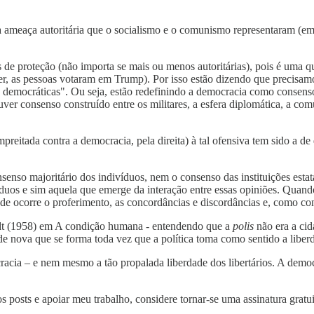
ma ameaça autoritária que o socialismo e o comunismo representaram (e
 de proteção (não importa se mais ou menos autoritárias), pois é uma 
r, as pessoas votaram em Trump). Por isso estão dizendo que precisamos
 democráticas". Ou seja, estão redefinindo a democracia como consenso 
uver consenso construído entre os militares, a esfera diplomática, a c
mpreitada contra a democracia, pela direita) à tal ofensiva tem sido a de
enso majoritário dos indivíduos, nem o consenso das instituições estat
duos e sim aquela que emerge da interação entre essas opiniões. Quando
de ocorre o proferimento, as concordâncias e discordâncias e, como co
t (1958) em A condição humana - entendendo que a
polis
não era a cid
 nova que se forma toda vez que a política toma como sentido a liber
acia – e nem mesmo a tão propalada liberdade dos libertários. A democ
s posts e apoiar meu trabalho, considere tornar-se uma assinatura gratu