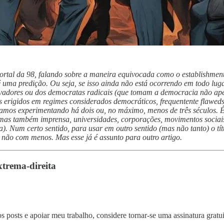
rtal da 98, falando sobre a maneira equivocada como o establishment 
 é uma predição. Ou seja, se isso ainda não está ocorrendo em todo lu
inovadores ou dos democratas radicais (que tomam a democracia não a
 erigidos em regimes considerados democráticos, frequentente flaweds
mos experimentando há dois ou, no máximo, menos de três séculos. É o
, mas também imprensa, universidades, corporações, movimentos socia
). Num certo sentido, para usar em outro sentido (mas não tanto) o tí
 não com menos. Mas esse já é assunto para outro artigo.
xtrema-direita
s posts e apoiar meu trabalho, considere tornar-se uma assinatura gratu