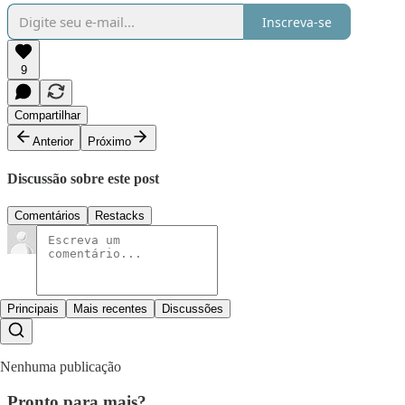
Inscreva-se
9
Compartilhar
Anterior
Próximo
Discussão sobre este post
Comentários
Restacks
Principais
Mais recentes
Discussões
Nenhuma publicação
Pronto para mais?