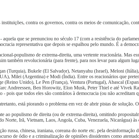
stituições, contra os governos, contra os meios de comunicação, contra 
 aquela que se prenunciou no século 17 (com a resistência do parlament
emocracia representativa que depois se espalhou pelo mundo. É a democ
acional-populismo de extrema-direita, uma vertente reacionária. Mas ess
im também revolucionária (para frente), para nos levar para algum luga
an (Turquia), Bukele (El Salvador), Netanyahu (Israel), Meloni (Itália)
(EUA), Milei (Argentina) e Modi (Índia). Entre os reacionários que pr
rage (Reino Unido), Le Pen (França), Ventura (Portugal), Abascal (Esp
o Marc Andreessen, Ben Horowitz, Elon Musk, Peter Thiel e até Vivek 
o - pois que todos eles são contrários à democracia (ou não acreditam q
tretanto, está piorando o problema em vez de abrir pistas de solução. O
e ao populismo de direita (ou de extrema-direita), omitindo proposital
 do Norte, Irã, Vietnam, Laos, Angola, Cuba, Venezuela, Nicarágua) às 
ão russa, chinesa, iraniana, coreana do norte etc. pela desinformação 
scurso de ódio e a criminalização de opiniões dissidentes como atenta