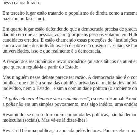
nessa canoa furada.
Em terceiro lugar estão tratando o populismo de direita como a mes
nazismo ou fascismo).
Em quarto lugar estão defendendo que a democracia precisa de grades
daquilo em que as pessoas votam (porque as pessoas votaram em Hitle
candidatos errados. E estão chamando essas proteções de "instituições
com a vontade dos indivíduos: ela é sobre o "consenso". Então, se ho
universidades, isso é que realmente é a democracia.
A reação dos reacionários e revolucionários (aliados táticos na atual e
que querem regulá-la a partir do Estado.
Mas ninguém nesse debate parece ter razão. A democracia não é o cons
pública: que não é a soma das opiniões privadas da maioria dos indiví
indivíduo, nem o Estado - e sim a comunidade política (o ambiente on
"A polis não era Atenas e sim os atenienses",
escreveu Hannah Arend
a
pólis
não era um simples povoamento, mas algo inédito, uma entidade
Resumindo: se não se formarem comunidades políticas, não há democr
moléculas (sociais). Mas vá-se lá dizer-lhes!
Revista ID é uma publicação apoiada pelos leitores. Para receber novo