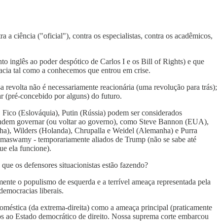
a ciência ("oficial"), contra os especialistas, contra os acadêmicos,
o inglês ao poder despótico de Carlos I e os Bill of Rights) e que
racia tal como a conhecemos que entrou em crise.
a revolta não é necessariamente reacionária (uma revolução para trás);
r (pré-concebido por alguns) do futuro.
, Fico (Eslováquia), Putin (Rússia) podem ser considerados
etendem governar (ou voltar ao governo), como Steve Bannon (EUA),
anha), Wilders (Holanda), Chrupalla e Weidel (Alemanha) e Purra
Ramaswamy - temporariamente aliados de Trump (não se sabe até
ue ela funcione).
 que os defensores situacionistas estão fazendo?
mente o populismo de esquerda e a terrível ameaça representada pela
democracias liberais.
doméstica (da extrema-direita) como a ameaça principal (praticamente
dos ao Estado democrático de direito. Nossa suprema corte embarcou