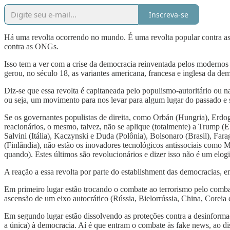
Inscreva-se
Há uma revolta ocorrendo no mundo. É uma revolta popular contra as in
contra as ONGs.
Isso tem a ver com a crise da democracia reinventada pelos modernos -
gerou, no século 18, as variantes americana, francesa e inglesa da d
Diz-se que essa revolta é capitaneada pelo populismo-autoritário ou n
ou seja, um movimento para nos levar para algum lugar do passado e s
Se os governantes populistas de direita, como Orbán (Hungria), Erdog
reacionários, o mesmo, talvez, não se aplique (totalmente) a Trump 
Salvini (Itália), Kaczynski e Duda (Polônia), Bolsonaro (Brasil), Fa
(Finlândia), não estão os inovadores tecnológicos antissociais com
quando). Estes últimos são revolucionários e dizer isso não é um elogi
A reação a essa revolta por parte do establishment das democracias, en
Em primeiro lugar estão trocando o combate ao terrorismo pelo combat
ascensão de um eixo autocrático (Rússia, Bielorrússia, China, Coreia
Em segundo lugar estão dissolvendo as proteções contra a desinformaç
a única) à democracia. Aí é que entram o combate às fake news, ao di