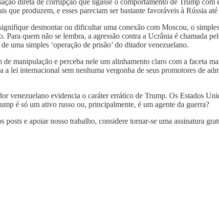
sação direta de corrupção que ligasse o comportamento de Trump com e
is que produzem, e esses pareciam ser bastante favoráveis à Rússia at
ifique desmontar ou dificultar uma conexão com Moscou, o simples fato
aniano. Para quem não se lembra, a agressão contra a Ucrânia é chamada
 de uma simples ‘operação de prisão’ do ditador venezuelano.
e manipulação e perceba nele um alinhamento claro com a faceta mais 
na a lei internacional sem nenhuma vergonha de seus promotores de ad
itador venezuelano evidencia o caráter errático de Trump. Os Estados U
rump é só um ativo russo ou, principalmente, é um agente da guerra?
s posts e apoiar nosso trabalho, considere tornar-se uma assinatura grat