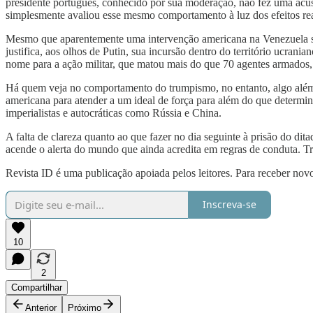
presidente português, conhecido por sua moderação, não fez uma acu
simplesmente avaliou esse mesmo comportamento à luz dos efeitos rea
Mesmo que aparentemente uma intervenção americana na Venezuela sign
justifica, aos olhos de Putin, sua incursão dentro do território ucr
nome para a ação militar, que matou mais do que 70 agentes armados,
Há quem veja no comportamento do trumpismo, no entanto, algo além d
americana para atender a um ideal de força para além do que determi
imperialistas e autocráticas como Rússia e China.
A falta de clareza quanto ao que fazer no dia seguinte à prisão do d
acende o alerta do mundo que ainda acredita em regras de conduta. T
Revista ID é uma publicação apoiada pelos leitores. Para receber novo
Inscreva-se
10
2
Compartilhar
Anterior
Próximo