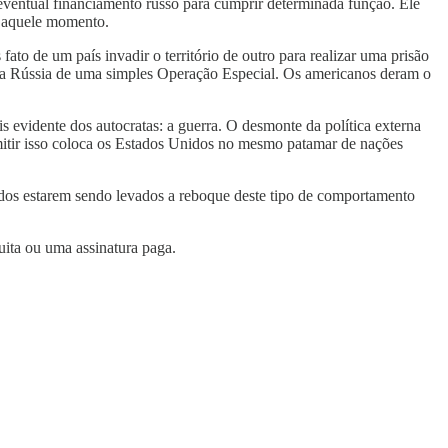
ventual financiamento russo para cumprir determinada função. Ele
é aquele momento.
 de um país invadir o território de outro para realizar uma prisão
 pela Rússia de uma simples Operação Especial. Os americanos deram o
evidente dos autocratas: a guerra. O desmonte da política externa
mitir isso coloca os Estados Unidos no mesmo patamar de nações
nidos estarem sendo levados a reboque deste tipo de comportamento
uita ou uma assinatura paga.