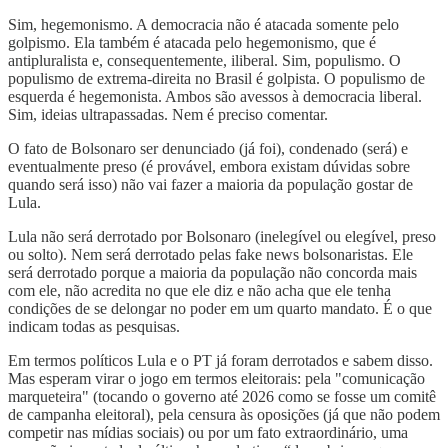
Sim, hegemonismo. A democracia não é atacada somente pelo
golpismo. Ela também é atacada pelo hegemonismo, que é
antipluralista e, consequentemente, iliberal. Sim, populismo. O
populismo de extrema-direita no Brasil é golpista. O populismo de
esquerda é hegemonista. Ambos são avessos à democracia liberal.
Sim, ideias ultrapassadas. Nem é preciso comentar.
O fato de Bolsonaro ser denunciado (já foi), condenado (será) e
eventualmente preso (é provável, embora existam dúvidas sobre
quando será isso) não vai fazer a maioria da população gostar de
Lula.
Lula não será derrotado por Bolsonaro (inelegível ou elegível, preso
ou solto). Nem será derrotado pelas fake news bolsonaristas. Ele
será derrotado porque a maioria da população não concorda mais
com ele, não acredita no que ele diz e não acha que ele tenha
condições de se delongar no poder em um quarto mandato. É o que
indicam todas as pesquisas.
Em termos políticos Lula e o PT já foram derrotados e sabem disso.
Mas esperam virar o jogo em termos eleitorais: pela "comunicação
marqueteira" (tocando o governo até 2026 como se fosse um comitê
de campanha eleitoral), pela censura às oposições (já que não podem
competir nas mídias sociais) ou por um fato extraordinário, uma