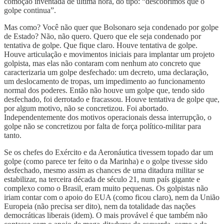
comoção inventada de última hora, do tipo: “descobrimos que o
golpe continua”.
Mas como? Você não quer que Bolsonaro seja condenado por golpe
de Estado? Não, não quero. Quero que ele seja condenado por
tentativa de golpe. Que fique claro. Houve tentativa de golpe.
Houve articulação e movimentos iniciais para implantar um projeto
golpista, mas elas não contaram com nenhum ato concreto que
caracterizaria um golpe desfechado: um decreto, uma declaração,
um deslocamento de tropas, um impedimento ao funcionamento
normal dos poderes. Então não houve um golpe que, tendo sido
desfechado, foi derrotado e fracassou. Houve tentativa de golpe que,
por algum motivo, não se concretizou. Foi abortado.
Independentemente dos motivos operacionais dessa interrupção, o
golpe não se concretizou por falta de força político-militar para
tanto.
Se os chefes do Exército e da Aeronáutica tivessem topado dar um
golpe (como parece ter feito o da Marinha) e o golpe tivesse sido
desfechado, mesmo assim as chances de uma ditadura militar se
estabilizar, na terceira década de século 21, num país gigante e
complexo como o Brasil, eram muito pequenas. Os golpistas não
iriam contar com o apoio do EUA (como ficou claro), nem da União
Europeia (não precisa ser dito), nem da totalidade das nações
democráticas liberais (idem). O mais provável é que também não