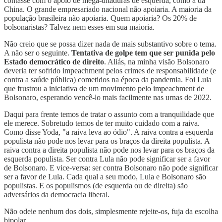
contasse com o apoio de mega-ditaduras de esquerda, como a da
China. O grande empresariado nacional não apoiaria. A maioria da
população brasileira não apoiaria. Quem apoiaria? Os 20% de
bolsonaristas? Talvez nem esses em sua maioria.
Não creio que se possa dizer nada de mais substantivo sobre o tema.
A não ser o seguinte.
Tentativa de golpe tem que ser punida pelo
Estado democrático de direito
. Aliás, na minha visão Bolsonaro
deveria ter sofrido impeachment pelos crimes de responsabilidade (e
contra a saúde pública) cometidos na época da pandemia. Foi Lula
que frustrou a iniciativa de um movimento pelo impeachment de
Bolsonaro, esperando vencê-lo mais facilmente nas urnas de 2022.
Daqui para frente temos de tratar o assunto com a tranquilidade que
ele merece. Sobretudo temos de ter muito cuidado com a raiva.
Como disse Yoda, "a raiva leva ao ódio". A raiva contra a esquerda
populista não pode nos levar para os braços da direita populista. A
raiva contra a direita populista não pode nos levar para os braços da
esquerda populista. Ser contra Lula não pode significar ser a favor
de Bolsonaro. E vice-versa: ser contra Bolsonaro não pode significar
ser a favor de Lula. Cada qual a seu modo, Lula e Bolsonaro são
populistas. E os populismos (de esquerda ou de direita) são
adversários da democracia liberal.
Não odeie nenhum dos dois, simplesmente rejeite-os, fuja da escolha
bipolar.