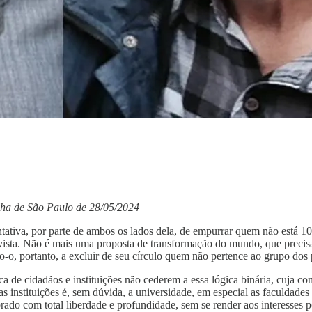
lha de São Paulo de 28/05/2024
ativa, por parte de ambos os lados dela, de empurrar quem não está 100
ivista. Não é mais uma proposta de transformação do mundo, que preci
o-o, portanto, a excluir de seu círculo quem não pertence ao grupo dos 
a de cidadãos e instituições não cederem a essa lógica binária, cuja c
as instituições é, sem dúvida, a universidade, em especial as faculdade
ado com total liberdade e profundidade, sem se render aos interesses p