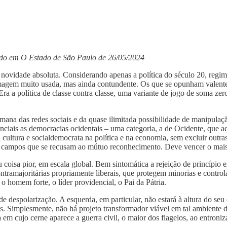
ado em O Estado de São Paulo de 26/05/2024
novidade absoluta. Considerando apenas a política do século 20, regimes
magem muito usada, mas ainda contundente. Os que se opunham valente
Era a política de classe contra classe, uma variante de jogo de soma zer
mana das redes sociais e da quase ilimitada possibilidade de manipulaç
enciais as democracias ocidentais – uma categoria, a de Ocidente, que 
 cultura e socialdemocrata na política e na economia, sem excluir out
em campos que se recusam ao mútuo reconhecimento. Deve vencer o mais f
ou coisa pior, em escala global. Bem sintomática a rejeição de princípi
ntramajoritárias propriamente liberais, que protegem minorias e control
o homem forte, o líder providencial, o Pai da Pátria.
 despolarização. A esquerda, em particular, não estará à altura do seu d
ais. Simplesmente, não há projeto transformador viável em tal ambiente d
 em cujo cerne aparece a guerra civil, o maior dos flagelos, ao entroni