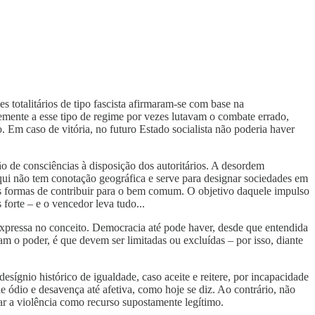
 totalitários de tipo fascista afirmaram-se com base na
mente a esse tipo de regime por vezes lutavam o combate errado,
o. Em caso de vitória, no futuro Estado socialista não poderia haver
ão de consciências à disposição dos autoritários. A desordem
aqui não tem conotação geográfica e serve para designar sociedades em
ras formas de contribuir para o bem comum. O objetivo daquele impulso
orte – e o vencedor leva tudo...
o expressa no conceito. Democracia até pode haver, desde que entendida
am o poder, é que devem ser limitadas ou excluídas – por isso, diante
esígnio histórico de igualdade, caso aceite e reitere, por incapacidade
e ódio e desavença até afetiva, como hoje se diz. Ao contrário, não
zar a violência como recurso supostamente legítimo.