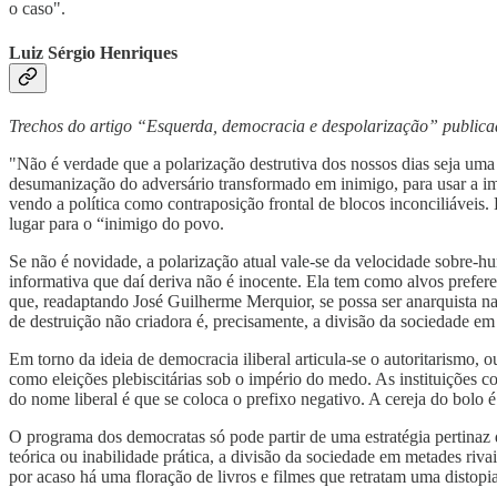
o caso".
Luiz Sérgio Henriques
Trechos do artigo “Esquerda, democracia e despolarização” public
"Não é verdade que a polarização destrutiva dos nossos dias seja uma 
desumanização do adversário transformado em inimigo, para usar a i
vendo a política como contraposição frontal de blocos inconciliáveis. 
lugar para o “inimigo do povo.
Se não é novidade, a polarização atual vale-se da velocidade sobre-hu
informativa que daí deriva não é inocente. Ela tem como alvos prefer
que, readaptando José Guilherme Merquior, se possa ser anarquista na
de destruição não criadora é, precisamente, a divisão da sociedade 
Em torno da ideia de democracia iliberal articula-se o autoritarismo, 
como eleições plebiscitárias sob o império do medo. As instituições co
do nome liberal é que se coloca o prefixo negativo. A cereja do bolo é 
O programa dos democratas só pode partir de uma estratégia pertinaz de
teórica ou inabilidade prática, a divisão da sociedade em metades riv
por acaso há uma floração de livros e filmes que retratam uma distopia