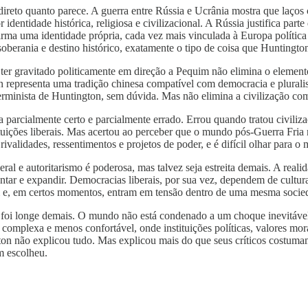
ireto quanto parece. A guerra entre Rússia e Ucrânia mostra que laços
identidade histórica, religiosa e civilizacional. A Rússia justifica pa
ma uma identidade própria, cada vez mais vinculada à Europa política e 
erania e destino histórico, exatamente o tipo de coisa que Huntington 
r gravitado politicamente em direção a Pequim não elimina o elemento 
an representa uma tradição chinesa compatível com democracia e plural
rminista de Huntington, sem dúvida. Mas não elimina a civilização com
va parcialmente certo e parcialmente errado. Errou quando tratou civil
tuições liberais. Mas acertou ao perceber que o mundo pós-Guerra Fria 
ivalidades, ressentimentos e projetos de poder, e é difícil olhar para o
eral e autoritarismo é poderosa, mas talvez seja estreita demais. A real
ntar e expandir. Democracias liberais, por sua vez, dependem de cultura
m e, em certos momentos, entram em tensão dentro de uma mesma socie
le foi longe demais. O mundo não está condenado a um choque inevitável
complexa e menos confortável, onde instituições políticas, valores morais
 não explicou tudo. Mas explicou mais do que seus críticos costumam a
m escolheu.