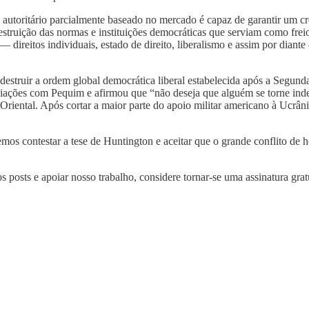
 autoritário parcialmente baseado no mercado é capaz de garantir um c
destruição das normas e instituições democráticas que serviam como frei
 direitos individuais, estado de direito, liberalismo e assim por dia
estruir a ordem global democrática liberal estabelecida após a Segu
iações com Pequim e afirmou que “não deseja que alguém se torne in
Oriental. Após cortar a maior parte do apoio militar americano à Ucrân
mos contestar a tese de Huntington e aceitar que o grande conflito de ho
s posts e apoiar nosso trabalho, considere tornar-se uma assinatura grat