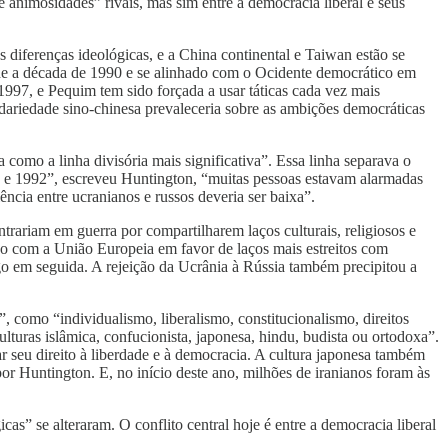
e animosidades” rivais, mas sim entre a democracia liberal e seus
iferenças ideológicas, e a China continental e Taiwan estão se
e a década de 1990 e se alinhado com o Ocidente democrático em
97, e Pequim tem sido forçada a usar táticas cada vez mais
lidariedade sino-chinesa prevaleceria sobre as ambições democráticas
como a linha divisória mais significativa”. Essa linha separava o
91 e 1992”, escreveu Huntington, “muitas pessoas estavam alarmadas
ência entre ucranianos e russos deveria ser baixa”.
trariam em guerra por compartilharem laços culturais, religiosos e
o com a União Europeia em favor de laços mais estreitos com
o em seguida. A rejeição da Ucrânia à Rússia também precipitou a
, como “individualismo, liberalismo, constitucionalismo, direitos
lturas islâmica, confucionista, japonesa, hindu, budista ou ortodoxa”.
 seu direito à liberdade e à democracia. A cultura japonesa também
or Huntington. E, no início deste ano, milhões de iranianos foram às
as” se alteraram. O conflito central hoje é entre a democracia liberal