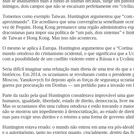
Mas se analisarmos mais a fundo as últimas décadas, surge um panorama
inimigos, dois campos que não se encaixam perfeitamente em “civiliza
Tomemos como exemplo Taiwan. Huntington argumentou que “com o fim 
aproximando”. Ele acreditava que uma convergência semelhante oco
vez de Pequim. Hong Kong permanece uma região administrativa espec
draconianas para impor sua política de “um país, dois sistemas” e lim
de Taiwan e Hong Kong. Mas isso não aconteceu.
O mesmo se aplica à Europa. Huntington argumentou que a “Cortina de 
mundo ortodoxo do cristianismo ocidental, o que significava que a Uc
com a possibilidade de um conflito violento entre a Rússia e a Ucrânia
Seria difícil imaginar uma refutação mais direta de uma tese do que a
históricos. Em 2014, os ucranianos se revoltaram contra o presiden
Moscou. Yanukovych foi deposto após as forças de segurança ucranian
guerra por procuração em Donbas — um prelúdio para a invasão em la
Parte da razão pela qual Huntington considerava improvável uma guerra
humanos, igualdade, liberdade, estado de direito, democracia, livre m
Mas os ucranianos têm uma cultura ortodoxa e estão travando o maior
não se mostrou um impedimento à democratização, ao estado de direito,
ruas para exigir seus direitos e o retorno a uma forma de governo ali
Huntington estava errado: o mundo não entrou em uma era pós-ideológica
e o autoritarismo, tanto no exterior quanto, crucialmente,
dentro
das f