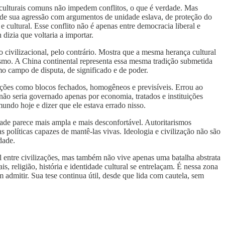
 culturais comuns não impedem conflitos, o que é verdade. Mas
rte de sua agressão com argumentos de unidade eslava, de proteção do
cultural. Esse conflito não é apenas entre democracia liberal e
dizia que voltaria a importar.
civilizacional, pelo contrário. Mostra que a mesma herança cultural
ismo. A China continental representa essa mesma tradição submetida
o campo de disputa, de significado e de poder.
izações como blocos fechados, homogêneos e previsíveis. Errou ao
não seria governado apenas por economia, tratados e instituições
 mundo hoje e dizer que ele estava errado nisso.
idade parece mais ampla e mais desconfortável. Autoritarismos
s políticas capazes de mantê-las vivas. Ideologia e civilização não são
dade.
 entre civilizações, mas também não vive apenas uma batalha abstrata
, religião, história e identidade cultural se entrelaçam. É nessa zona
dmitir. Sua tese continua útil, desde que lida com cautela, sem