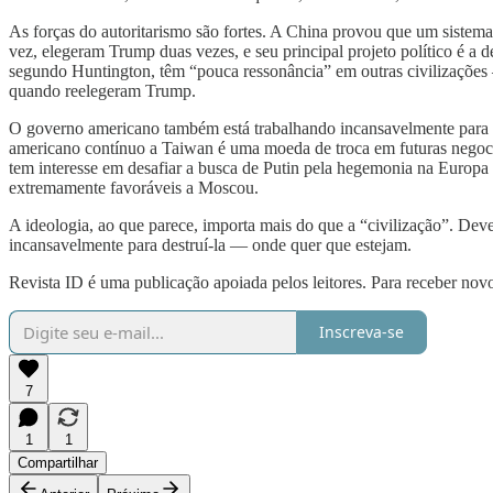
As forças do autoritarismo são fortes. A China provou que um sistema
vez, elegeram Trump duas vezes, e seu principal projeto político é a 
segundo Huntington, têm “pouca ressonância” em outras civilizações —
quando reelegeram Trump.
O governo americano também está trabalhando incansavelmente para d
americano contínuo a Taiwan é uma moeda de troca em futuras negoc
tem interesse em desafiar a busca de Putin pela hegemonia na Europa 
extremamente favoráveis ​​a Moscou.
A ideologia, ao que parece, importa mais do que a “civilização”. Deve
incansavelmente para destruí-la — onde quer que estejam.
Revista ID é uma publicação apoiada pelos leitores. Para receber novo
Inscreva-se
7
1
1
Compartilhar