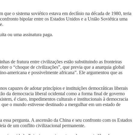
 que o sistema soviético estava em declínio na década de 1980, teria
 confronto bipolar entre os Estados Unidos e a União Soviética uma
e.
uita ou uma assinatura paga.
has de fratura entre civilizações estão substituindo as fronteiras
obre o “choque de civilizações”, que previa que a anarquia global
latino-americana e possivelmente africana”. Ele argumentou que as
s capazes de adotar princípios e instituições democráticas liberais
o da democracia liberal ocidental como a forma final de governo
tem, é claro, impedimentos culturais e institucionais à democracia
va que o mundo estivesse destinado a mergulhar em um estado de
a a essa pergunta. A ascensão da China e seu confronto com os Estados
ia de um conflito civilizacional permanente.