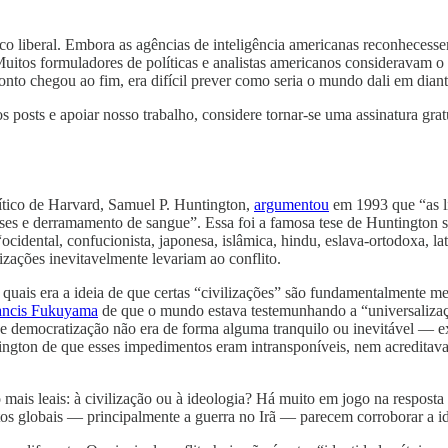
 liberal. Embora as agências de inteligência americanas reconhecessem
uitos formuladores de políticas e analistas americanos consideravam o
onto chegou ao fim, era difícil prever como seria o mundo dali em diant
s posts e apoiar nosso trabalho, considere tornar-se uma assinatura grat
ítico de Harvard, Samuel P. Huntington,
argumentou
em 1993 que “as lin
rises e derramamento de sangue”. Essa foi a famosa tese de Huntington s
 “ocidental, confucionista, japonesa, islâmica, hindu, eslava-ortodoxa, 
vilizações inevitavelmente levariam ao conflito.
ais era a ideia de que certas “civilizações” são fundamentalmente meno
rancis Fukuyama
de que o mundo estava testemunhando a “universalizaçã
emocratização não era de forma alguma tranquilo ou inevitável — exis
tington de que esses impedimentos eram intransponíveis, nem acredita
 mais leais: à civilização ou à ideologia? Há muito em jogo na respost
os globais — principalmente a guerra no Irã — parecem corroborar a ide