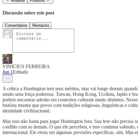
Anterior
Próximo
Discussão sobre este post
Comentários
Restacks
VINICIUS FERREIRA
Jun 1
Editado
A crítica a Huntington tem seus méritos, mas vai longe demais quand
sendo uma força poderosa. Taiwan, Hong Kong, Ucrânia, Japão e boa p
podem encontrar adesão em contextos culturais muito distintos. Nesse p
história mostra que povos com tradições religiosas, linguísticas e cultur
identidade civilizacional.
Mas isso não basta para jogar Huntington fora. Sua tese não precisa 
conflito com as demais. O que ele percebeu, e isso continua valendo, é 
internacional. Ele errou em algumas previsões específicas, sim. Mas 