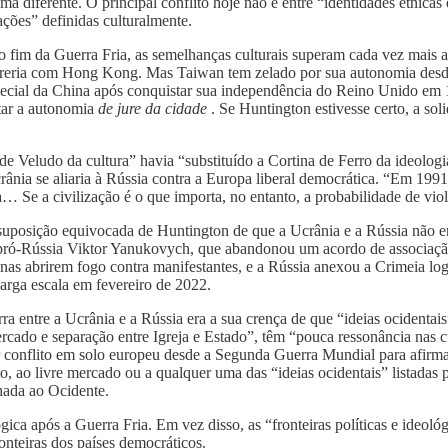
 diferente. O principal conflito hoje não é entre “identidades étnicas 
ções” definidas culturalmente.
da Guerra Fria, as semelhanças culturais superam cada vez mais as d
rreria com Hong Kong. Mas Taiwan tem zelado por sua autonomia desd
ial da China após conquistar sua independência do Reino Unido em 19
itar a autonomia
de jure da cidade
. Se Huntington estivesse certo, a so
Veludo da cultura” havia “substituído a Cortina de Ferro da ideologia 
rânia se aliaria à Rússia contra a Europa liberal democrática. “Em 19
… Se a civilização é o que importa, no entanto, a probabilidade de viol
 suposição equivocada de Huntington de que a Ucrânia e a Rússia não en
te pró-Rússia Viktor Yanukovych, que abandonou um acordo de associaçã
as abrirem fogo contra manifestantes, e a Rússia anexou a Crimeia log
rga escala em fevereiro de 2022.
 entre a Ucrânia e a Rússia era a sua crença de que “ideias ocidentais”
ercado e separação entre Igreja e Estado”, têm “pouca ressonância nas cu
 conflito em solo europeu desde a Segunda Guerra Mundial para afirmar
 ao livre mercado ou a qualquer uma das “ideias ocidentais” listadas p
nhada ao Ocidente.
 após a Guerra Fria. Em vez disso, as “fronteiras políticas e ideológic
ronteiras dos países democráticos.