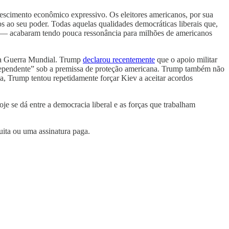
rescimento econômico expressivo. Os eleitores americanos, por sua
os ao seu poder. Todas aquelas qualidades democráticas liberais que,
nte — acabaram tendo pouca ressonância para milhões de americanos
nda Guerra Mundial. Trump
declarou recentemente
que o apoio militar
dependente” sob a premissa de proteção americana. Trump também não
ia, Trump tentou repetidamente forçar Kiev a aceitar acordos
je se dá entre a democracia liberal e as forças que trabalham
uita ou uma assinatura paga.