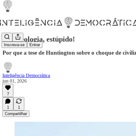
É a ideologia, estúpido!
Inscreva-se
Entrar
Por que a tese de Huntington sobre o choque de civil
Inteligência Democrática
jun 01, 2026
7
1
1
Compartilhar