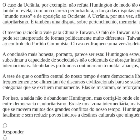
O caso da Ucrânia, por exemplo, não refuta Huntington de modo tão d
também revela, com uma clareza perturbadora, a força das disputas por 
"mundo russo" e de oposição ao Ocidente. A Ucrânia, por sua vez, afir
autoritarismo. É também uma disputa sobre pertencimento, memória, sob
O mesmo raciocínio vale para China e Taiwan. O fato de Taiwan não te
pode ser interpretada de formas politicamente muito diferentes. Taiw
ao controle do Partido Comunista. O caso enfraquece uma versão dete
A conclusão mais honesta, portanto, parece ser esta: Huntington esta
subestimar a capacidade de sociedades não ocidentais de abraçar insti
internacionais. Identidades profundas continuariam a moldar alianças, r
A tese de que o conflito central do nosso tempo é entre democracia lib
frequentemente se alimentam de discursos civilizacionais para se suste
categorias que se excluem mutuamente. Elas se misturam, se reforça
Por isso, a saída não é abandonar Huntington, mas corrigi-lo onde e
entre democracia e autoritarismo. Existe uma zona intermediária, mais 
que se movem muitos dos grandes conflitos do nosso tempo. Huntington
fatalismo e sem reduzir povos inteiros a destinos culturais que ningué
Responder