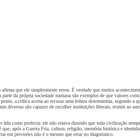
o afirma que ele simplesmente errou. É verdade que muitos acontecimen
arte da própria sociedade iraniana são exemplos de que valores como l
onto, a crítica acerta ao recusar uma leitura determinista, segundo a qua
ais diversas são capazes de escolher instituições liberais, resistir ao aut
ser lida como profecia: ele não estava dizendo que toda civilização se
que, após a Guerra Fria, cultura, religião, memória histórica e identida
errar em previsões não é o mesmo que errar no diagnóstico.