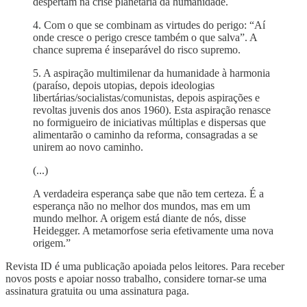
despertam na crise planetária da humanidade.
4. Com o que se combinam as virtudes do perigo: “Aí
onde cresce o perigo cresce também o que salva”. A
chance suprema é inseparável do risco supremo.
5. A aspiração multimilenar da humanidade à harmonia
(paraíso, depois utopias, depois ideologias
libertárias/socialistas/comunistas, depois aspirações e
revoltas juvenis dos anos 1960). Esta aspiração renasce
no formigueiro de iniciativas múltiplas e dispersas que
alimentarão o caminho da reforma, consagradas a se
unirem ao novo caminho.
(...)
A verdadeira esperança sabe que não tem certeza. É a
esperança não no melhor dos mundos, mas em um
mundo melhor. A origem está diante de nós, disse
Heidegger. A metamorfose seria efetivamente uma nova
origem.”
Revista ID é uma publicação apoiada pelos leitores. Para receber
novos posts e apoiar nosso trabalho, considere tornar-se uma
assinatura gratuita ou uma assinatura paga.