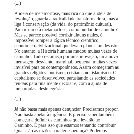
(...)
A ideia de metamorfose, mais rica do que a ideia de
revolução, guarda a radicalidade transformadora, mas a
liga à conservação (da vida, do patrimônio cultural).
Para ir rumo à metamorfose, como mudar de caminho?
Mas se parece possível corrigir alguns males, é
impossível romper a lógica técnico-científico-
econômico-civilizacional que leva o planeta ao desastre.
No entanto, a História humana mudou muitas vezes de
caminho. Tudo recomeça por uma inovação, uma nova
mensagem desviante, marginal, pequena, muitas vezes
invisível para os contemporâneos. Assim começaram as
grandes religiões: budismo, cristianismo, islamismo. O
capitalismo se desenvolveu parasitando as sociedades
feudais para finalmente decolar e, com a ajuda de
monarquias, desintegrá-las.
(...)
Já não basta mais apenas denunciar. Precisamos propor.
Não basta apelar à urgência. É preciso saber também
começar a definir os caminhos que levarão ao
Caminho. É para isso que estamos tentando contribuir.
Quais são as razões para ter esperança? Podemos