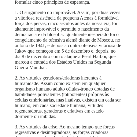
formular cinco princípios de esperança.
1. O surgimento do improvável. Assim, por duas vezes
a vitoriosa resistência da pequena Atenas à formidável
força dos persas, cinco séculos antes da nossa era, foi
altamente improvável e permitiu o nascimento da
democracia e da filosofia. Igualmente inesperado foi o
congelamento da ofensiva alemã diante de Moscou, no
outono de 1941, e depois a contra-ofensiva vitoriosa de
Jukov que começou em 5 de dezembro e, depois, no
dia 8 de dezembro com o ataque a Pearl Harbor, que
marcou a entrada dos Estados Unidos na Segunda
Guerra Mundial.
2. As virtudes geradoras/criadoras inerentes à
humanidade. Assim como existem em qualquer
organismo humano adulto células-tronco dotadas de
habilidades polivalentes (totipotentes) próprias às
células embrionárias, mas inativas, existem em cada ser
humano, em cada sociedade humana, virtudes
regeneradoras, geradoras e criativas em estado
dormente ou inibidas.
3. As virtudes da crise. Ao mesmo tempo que forças
regressivas e desintegradoras, as forças criadoras