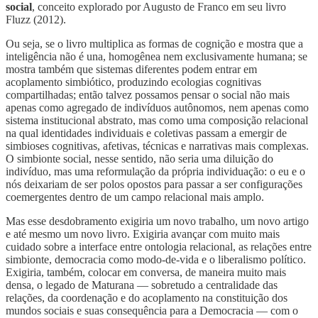
social
, conceito explorado por Augusto de Franco em seu livro
Fluzz (2012).
Ou seja, se o livro multiplica as formas de cognição e mostra que a
inteligência não é una, homogênea nem exclusivamente humana; se
mostra também que sistemas diferentes podem entrar em
acoplamento simbiótico, produzindo ecologias cognitivas
compartilhadas; então talvez possamos pensar o social não mais
apenas como agregado de indivíduos autônomos, nem apenas como
sistema institucional abstrato, mas como uma composição relacional
na qual identidades individuais e coletivas passam a emergir de
simbioses cognitivas, afetivas, técnicas e narrativas mais complexas.
O simbionte social, nesse sentido, não seria uma diluição do
indivíduo, mas uma reformulação da própria individuação: o eu e o
nós deixariam de ser polos opostos para passar a ser configurações
coemergentes dentro de um campo relacional mais amplo.
Mas esse desdobramento exigiria um novo trabalho, um novo artigo
e até mesmo um novo livro. Exigiria avançar com muito mais
cuidado sobre a interface entre ontologia relacional, as relações entre
simbionte, democracia como modo-de-vida e o liberalismo político.
Exigiria, também, colocar em conversa, de maneira muito mais
densa, o legado de Maturana — sobretudo a centralidade das
relações, da coordenação e do acoplamento na constituição dos
mundos sociais e suas consequência para a Democracia — com o