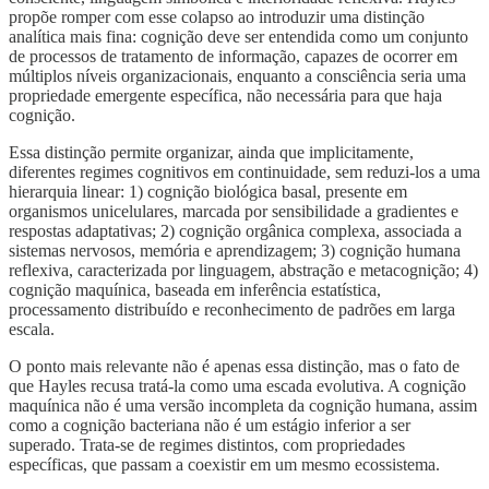
propõe romper com esse colapso ao introduzir uma distinção
analítica mais fina: cognição deve ser entendida como um conjunto
de processos de tratamento de informação, capazes de ocorrer em
múltiplos níveis organizacionais, enquanto a consciência seria uma
propriedade emergente específica, não necessária para que haja
cognição.
Essa distinção permite organizar, ainda que implicitamente,
diferentes regimes cognitivos em continuidade, sem reduzi-los a uma
hierarquia linear: 1) cognição biológica basal, presente em
organismos unicelulares, marcada por sensibilidade a gradientes e
respostas adaptativas; 2) cognição orgânica complexa, associada a
sistemas nervosos, memória e aprendizagem; 3) cognição humana
reflexiva, caracterizada por linguagem, abstração e metacognição; 4)
cognição maquínica, baseada em inferência estatística,
processamento distribuído e reconhecimento de padrões em larga
escala.
O ponto mais relevante não é apenas essa distinção, mas o fato de
que Hayles recusa tratá-la como uma escada evolutiva. A cognição
maquínica não é uma versão incompleta da cognição humana, assim
como a cognição bacteriana não é um estágio inferior a ser
superado. Trata-se de regimes distintos, com propriedades
específicas, que passam a coexistir em um mesmo ecossistema.