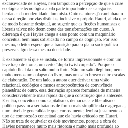
exclusividade de Hayles, nem tampouco a percepção de que a crise
ecológica e tecnológica abala parte importante das categorias
herdadas da modernidade iluminista. Outros autores já caminharam
nessa direção por vias distintas, inclusive o próprio Harari, ainda que
de modo bastante desigual, ao sugerir que as ficções humanistas e
liberais talvez não deem conta das transformações em curso. A
diferença é que Hayles chega a esse ponto com um maquinário
conceitual bem mais sofisticado no campo da cognição. Por isso
mesmo, o leitor espera que a transição para o plano sociopolítico
preserve algo dessa mesma densidade.
É exatamente aí que se instala, de forma impressionante e com um
leve traço de ironia, um certo “duplo twist carpado”. Porque o
capítulo final dá um salto muito forte. Não um salto ilegítimo, nem
muito menos um colapso do livro, mas um salto brusco entre escalas
de elaboração. De um lado, a autora quer derivar uma visão
relacional, ecológica e menos antropocêntrica de convivência
planetária; de outro, essa derivação aparece formulada de maneira
consideravelmente mais rápida do que a construção que a antecede.
E então, conceitos como capitalismo, democracia e liberalismo
político passam a ser tratados de forma mais simplificada e agregada,
num nível de generalidade que, curiosamente, lembra justamente o
tipo de compressão conceitual que ela havia criticado em Harari.
Não se trata de equivaler os dois movimentos, porque a obra de
Hayles permanece muito mais rigorosa e muito mais profunda ao