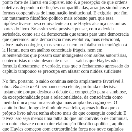
ponto forte de Harari em
Sapiens
, isto é, a percepção de que ordens
coletivas dependem de ficções compartilhadas, arranjos simbólicos e
formas cooperativas de imaginação institucional. E exigiria, por fim,
um tratamento filosófico-político mais robusto para que essa
hipótese tivesse peso equivalente ao que Hayles alcança nas outras
partes do livro. Só assim seria possível pensar, com a devida
seriedade, como sair da democracia que temos para uma democracia
que queremos: uma democracia mais evolutiva, mais relacional,
talvez mais ecológica, mas sem cair nem no fatalismo tecnológico à
la Harari, nem em atalhos conceituais frágeis, nem em
subentendidos que possam soar indulgentes com saídas autoritárias,
ecoterroristas ou simplesmente rasas — saídas que Hayles não
formula diretamente, é verdade, mas que o fechamento apressado do
capítulo tampouco se preocupa em afastar com nitidez suficiente.
No fim, portanto, o saldo continua sendo amplamente favorável à
obra.
Bacteria to AI
permanece excelente, profunda e decisiva
justamente porque desloca o debate da competição para a simbiose,
da excepcionalidade para a relacionalidade, da consciência como
medida única para uma ecologia mais ampla das cognições. O
capítulo final, longe de diminuir esse feito, apenas indica que o
próprio livro talvez tenha aberto mais do que conseguiu concluir. E
talvez isso seja menos uma falha do que um convite: o de continuar,
em outra chave e com maior elaboração filosófico-política, aquilo
que Hayles começou com extraordinária força nos nove capítulos