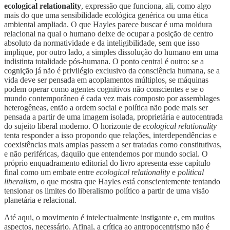
ecological relationality
, expressão que funciona, ali, como algo
mais do que uma sensibilidade ecológica genérica ou uma ética
ambiental ampliada. O que Hayles parece buscar é uma moldura
relacional na qual o humano deixe de ocupar a posição de centro
absoluto da normatividade e da inteligibilidade, sem que isso
implique, por outro lado, a simples dissolução do humano em uma
indistinta totalidade pós-humana. O ponto central é outro: se a
cognição já não é privilégio exclusivo da consciência humana, se a
vida deve ser pensada em acoplamentos múltiplos, se máquinas
podem operar como agentes cognitivos não conscientes e se o
mundo contemporâneo é cada vez mais composto por assemblages
heterogêneas, então a ordem social e política não pode mais ser
pensada a partir de uma imagem isolada, proprietária e autocentrada
do sujeito liberal moderno. O horizonte de
ecological relationality
tenta responder a isso propondo que relações, interdependências e
coexistências mais amplas passem a ser tratadas como constitutivas,
e não periféricas, daquilo que entendemos por mundo social. O
próprio enquadramento editorial do livro apresenta esse capítulo
final como um embate entre
ecological relationality
e
political
liberalism
, o que mostra que Hayles está conscientemente tentando
tensionar os limites do liberalismo político a partir de uma visão
planetária e relacional.
Até aqui, o movimento é intelectualmente instigante e, em muitos
aspectos, necessário. Afinal, a crítica ao antropocentrismo não é