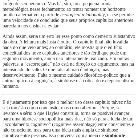
longo de seu percurso. Mas há, sim, uma pequena ironia
metodológica nesse fechamento: ao tentar nomear um horizonte
político alternativo a partir de
ecological relationality
, ela se permite
uma velocidade de conclusão que seus próprios capítulos anteriores
pareciam nos ensinar a evitar.
Ainda assim, seria um erro ler esse ponto como demérito substantivo
da obra. A leitura mais justa é outra. O capítulo final não invalida
nada do que veio antes; ao contrário, ele mostra que o edifício
conceitual dos nove capítulos anteriores é tão fértil que pede um
segundo movimento, ainda não inteiramente realizado. Em outras
palavras, a “escorregada” não está na direção do argumento, mas na
intensidade do salto. O que falta ali não é intuição, mas
desenvolvimento. Falta o mesmo cuidado filosófico-político que a
autora aplicou à cognição, à simbiose e à crítica do excepcionalismo
humano.
E é justamente por isso que o melhor uso desse capítulo talvez não
seja tomá-lo como conclusão, mas como abertura. Porque, se
levamos a sério o que Hayles construiu, torna-se possível avançar
para uma hipótese sociopolítica mais rica, não só para a ideia de um
“acoplamento cognitivo” (cognitive assemblage) entre conscientes e
não consciente, mas para uma ideia mais ampla de simbiose
comitiva entre pessoas. Isso conversa com a ideia de
simbionte