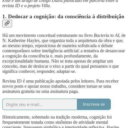
Esse é um artigo de Diogo Dutra publicado em parceria entre a
revista ID e o projeto Villa.
1. Deslocar a cognição: da consciência à distribuição
Há um movimento conceitual estruturante no livro
Bacteria to AI
, de
N. Katherine Hayles, que organiza toda a arquitetura da obra e que,
ao mesmo tempo, reposiciona de maneira sofisticada o debate
contemporâneo sobre inteligência artificial: a tentativa de desancorar
a cognição da consciência e, mais profundamente, da
excepcionalidade humana. Não se trata apenas de ampliar um
conceito, mas de deslocar o eixo a partir do qual pensamos o que
significa conhecer, responder, adaptar-se.
Revista ID é uma publicação apoiada pelos leitores. Para receber
novos posts e apoiar nosso trabalho, considere tornar-se uma
assinatura gratuita ou uma assinatura paga.
Inscreva-se
Historicamente, sobretudo na tradição moderna, cognição foi
frequentemente tratada como sinônimo de atividade mental
consciente, linguagem simbólica e interioridade reflexiva. Hayles