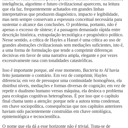
inteligência, algoritmo e futuro civilizacional aparecem, na leitura
que ela faz, frequentemente achatados em grandes linhas
interpretativas que produzem diagnóstico, impacto e legibilidade,
mas nem sempre conservam a espessura conceitual necessária para
sustentar o alcance das conclusões. O problema, portanto, não é
apenas o excesso de síntese; é a passagem demasiado rápida entre
descrição histórica, extrapolação tecnológica e prognóstico político.
Nesse sentido, a crítica de Hayles a Harari é uma crítica ao uso de
grandes abstrações civilizacionais sem mediações suficientes, isto é,
a uma forma de formulação que tende a comprimir diferenças
decisivas em favor de uma narrativa ampla, elegante e por vezes
excessivamente rasa com tonalidades catastróficas.
Isso é importante porque, até esse momento,
Bacteria to AI
havia
feito justamente o contrário. Em vez de comprimir, Hayles
diferencia; em vez de pressupor uma continuidade homogênea, ela
distribui níveis, mediações e formas diversas de cognição; em vez de
repetir o dualismo humano versus máquina, ela desloca o problema
para ecologias cognitivas heterogêneas. É por isso que o capítulo
final chama tanto a atenção: porque nele a autora tenta condensar,
em chave sociopolítica, consequências que nos capítulos anteriores
haviam sido pacientemente construídas em chave ontológica,
epistemológica e tecnocientífica.
O nome que ela dá a esse horizonte não é trivial. Trata-se de