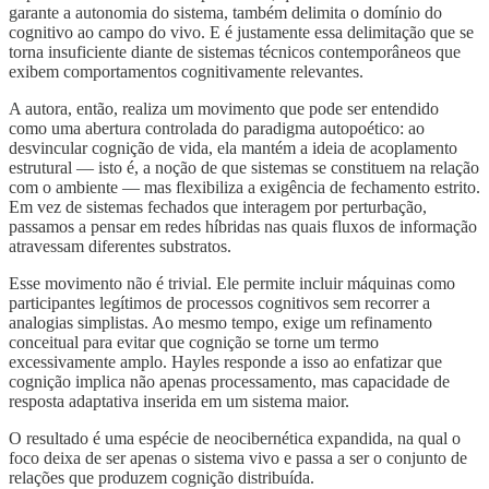
garante a autonomia do sistema, também delimita o domínio do
cognitivo ao campo do vivo. E é justamente essa delimitação que se
torna insuficiente diante de sistemas técnicos contemporâneos que
exibem comportamentos cognitivamente relevantes.
A autora, então, realiza um movimento que pode ser entendido
como uma abertura controlada do paradigma autopoético: ao
desvincular cognição de vida, ela mantém a ideia de acoplamento
estrutural — isto é, a noção de que sistemas se constituem na relação
com o ambiente — mas flexibiliza a exigência de fechamento estrito.
Em vez de sistemas fechados que interagem por perturbação,
passamos a pensar em redes híbridas nas quais fluxos de informação
atravessam diferentes substratos.
Esse movimento não é trivial. Ele permite incluir máquinas como
participantes legítimos de processos cognitivos sem recorrer a
analogias simplistas. Ao mesmo tempo, exige um refinamento
conceitual para evitar que cognição se torne um termo
excessivamente amplo. Hayles responde a isso ao enfatizar que
cognição implica não apenas processamento, mas capacidade de
resposta adaptativa inserida em um sistema maior.
O resultado é uma espécie de neocibernética expandida, na qual o
foco deixa de ser apenas o sistema vivo e passa a ser o conjunto de
relações que produzem cognição distribuída.