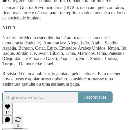
⚫️ O regime policial-militar do Irã, comandado por uma SS
chamada Guarda Revolucionária (IRGC), não caiu; pelo contrário,
ficou mais forte e não vai parar de reprimir violentamente a maioria
da sociedade iraniana.
NOTA
No Oriente Médio estendido há 22 autocracias e somente 1
democracia (cadente). Autocracias: Afeganistão, Arábia Saudita,
Argélia, Bahrein, Catar, Egito, Emirados Árabes Unidos, Iêmen, Irã,
Iraque, Jordânia, Kuwait, Líbano, Líbia, Marrocos, Omã, Palestina
(Cisjordânia e Faixa de Gaza), Paquistão, Síria, Sudão, Tunísia,
Turquia. Democracia: Israel.
Revista ID é uma publicação apoiada pelos leitores. Para receber
novos posts e apoiar nosso trabalho, considere tornar-se uma
assinatura gratuita ou uma assinatura paga.
Inscreva-se
12
1