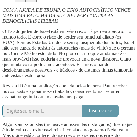
COM A AJUDA DE TRUMP, O EIXO AUTOCRÁTICO VENCE
MAIS UMA BATALHA DA SUA NETWAR CONTRA AS
DEMOCRACIAS LIBERAIS
O Estado judeu de Israel está em sério risco. Já perdeu a
netwar
no
mundo todo. E corre o risco de perder seu principal aliado (os
EUA). Sem os Estados Unidos e sem quaisquer aliados fortes, Israel
não será capaz de resistir às autocracias (mais de vinte) que o cercam
no Oriente Médio estendido. No pior cenário (que ainda não é o
mais provável) isso poderia até provocar uma nova diáspora. Claro
que muita coisa pode ainda acontecer. Estamos olhando
desdobramentos possíveis - e trágicos - de algumas linhas temporais
antevistas desde agora.
Revista ID é uma publicação apoiada pelos leitores. Para receber
novos posts e apoiar nosso trabalho, considere tornar-se uma
assinatura gratuita ou uma assinatura paga.
Inscreva-se
Alguns antissionistas (inclusive antissemitas disfarçados) dizem que
é tudo culpa da extrema-direita incrustada no governo Netanyahu.
Mas o que está acontecendo não decorre apenas dos erros do