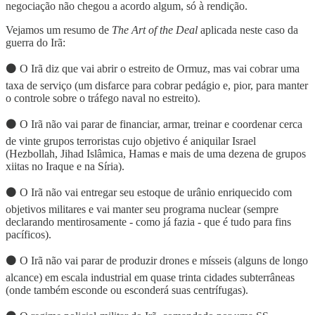
negociação não chegou a acordo algum, só à rendição.
Vejamos um resumo de
The Art of the Deal
aplicada neste caso da
guerra do Irã:
⚫️ O Irã diz que vai abrir o estreito de Ormuz, mas vai cobrar uma
taxa de serviço (um disfarce para cobrar pedágio e, pior, para manter
o controle sobre o tráfego naval no estreito).
⚫️ O Irã não vai parar de financiar, armar, treinar e coordenar cerca
de vinte grupos terroristas cujo objetivo é aniquilar Israel
(Hezbollah, Jihad Islâmica, Hamas e mais de uma dezena de grupos
xiitas no Iraque e na Síria).
⚫️ O Irã não vai entregar seu estoque de urânio enriquecido com
objetivos militares e vai manter seu programa nuclear (sempre
declarando mentirosamente - como já fazia - que é tudo para fins
pacíficos).
⚫️ O Irã não vai parar de produzir drones e mísseis (alguns de longo
alcance) em escala industrial em quase trinta cidades subterrâneas
(onde também esconde ou esconderá suas centrífugas).