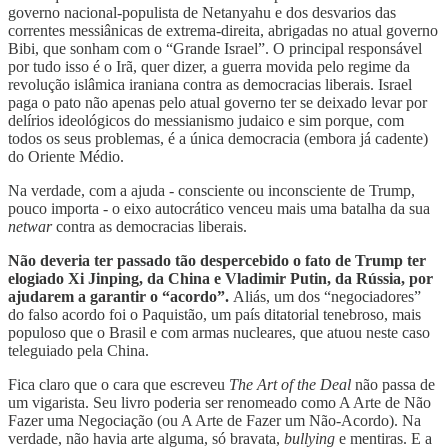
governo nacional-populista de Netanyahu e dos desvarios das
correntes messiânicas de extrema-direita, abrigadas no atual governo
Bibi, que sonham com o “Grande Israel”. O principal responsável
por tudo isso é o Irã, quer dizer, a guerra movida pelo regime da
revolução islâmica iraniana contra as democracias liberais. Israel
paga o pato não apenas pelo atual governo ter se deixado levar por
delírios ideológicos do messianismo judaico e sim porque, com
todos os seus problemas, é a única democracia (embora já cadente)
do Oriente Médio.
Na verdade, com a ajuda - consciente ou inconsciente de Trump,
pouco importa - o eixo autocrático venceu mais uma batalha da sua
netwar
contra as democracias liberais.
Não deveria ter passado tão despercebido o fato de Trump ter
elogiado Xi Jinping, da China e Vladimir Putin, da Rússia, por
ajudarem a garantir o “acordo”.
Aliás, um dos “negociadores”
do falso acordo foi o Paquistão, um país ditatorial tenebroso, mais
populoso que o Brasil e com armas nucleares, que atuou neste caso
teleguiado pela China.
Fica claro que o cara que escreveu
The Art of the Deal
não passa de
um vigarista. Seu livro poderia ser renomeado como A Arte de Não
Fazer uma Negociação (ou A Arte de Fazer um Não-Acordo). Na
verdade, não havia arte alguma, só bravata,
bullying
e mentiras. E a