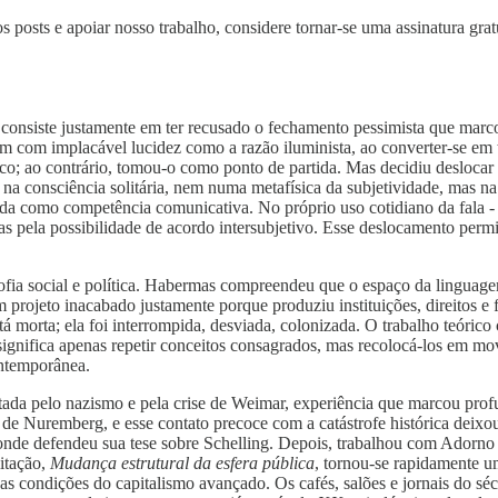
s posts e apoiar nosso trabalho, considere tornar-se uma assinatura grat
a consiste justamente em ter recusado o fechamento pessimista que marc
am com implacável lucidez como a razão iluminista, ao converter-se em t
o; ao contrário, tomou-o como ponto de partida. Mas decidiu deslocar o
o na consciência solitária, nem numa metafísica da subjetividade, mas na
 como competência comunicativa. No próprio uso cotidiano da fala - na
 mas pela possibilidade de acordo intersubjetivo. Esse deslocamento pe
losofia social e política. Habermas compreendeu que o espaço da lingua
projeto inacabado justamente porque produziu instituições, direitos e
 morta; ela foi interrompida, desviada, colonizada. O trabalho teórico
gnifica apenas repetir conceitos consagrados, mas recolocá-los em movi
ontemporânea.
da pelo nazismo e pela crise de Weimar, experiência que marcou profu
de Nuremberg, e esse contato precoce com a catástrofe histórica deixo
, onde defendeu sua tese sobre Schelling. Depois, trabalhou com Adorno 
litação,
Mudança estrutural da esfera pública
, tornou-se rapidamente u
s condições do capitalismo avançado. Os cafés, salões e jornais do sé