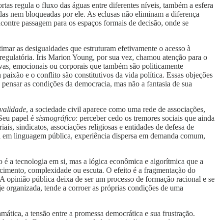
tas regula o fluxo das águas entre diferentes níveis, também a esfera
idas nem bloqueadas por ele. As eclusas não eliminam a diferença
encontre passagem para os espaços formais de decisão, onde se
timar as desigualdades que estruturam efetivamente o acesso à
 regulatória. Iris Marion Young, por sua vez, chamou atenção para o
rativas, emocionais ou corporais que também são politicamente
aixão e o conflito são constitutivos da vida política. Essas objeções
 pensar as condições da democracia, mas não a fantasia de sua
 validade
, a sociedade civil aparece como uma rede de associações,
Seu papel é
sismográfico
: perceber cedo os tremores sociais que ainda
iais, sindicatos, associações religiosas e entidades de defesa de
cial em linguagem pública, experiência dispersa em demanda comum,
 é a tecnologia em si, mas a lógica econômica e algorítmica que a
cimento, complexidade ou escuta. O efeito é a fragmentação do
 A opinião pública deixa de ser um processo de formação racional e se
oje organizada, tende a corroer as próprias condições de uma
amática, a tensão entre a promessa democrática e sua frustração.