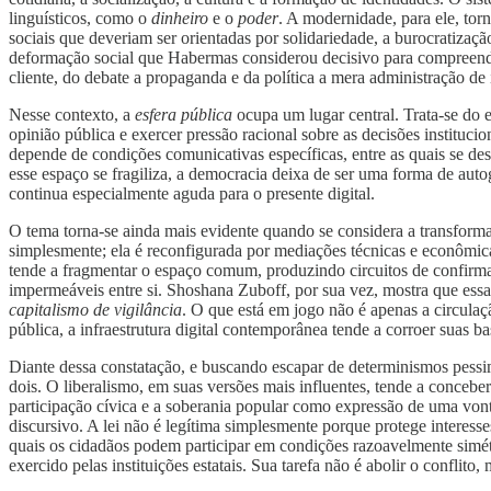
linguísticos, como o
dinheiro
e o
poder
. A modernidade, para ele, tor
sociais que deveriam ser orientadas por solidariedade, a burocratizaç
deformação social que Habermas considerou decisivo para compreender
cliente, do debate a propaganda e da política a mera administração de 
Nesse contexto, a
esfera pública
ocupa um lugar central. Trata-se do e
opinião pública e exercer pressão racional sobre as decisões instituc
depende de condições comunicativas específicas, entre as quais se de
esse espaço se fragiliza, a democracia deixa de ser uma forma de a
continua especialmente aguda para o presente digital.
O tema torna-se ainda mais evidente quando se considera a transform
simplesmente; ela é reconfigurada por mediações técnicas e econômica
tende a fragmentar o espaço comum, produzindo circuitos de confirmaç
impermeáveis entre si. Shoshana Zuboff, por sua vez, mostra que es
capitalismo de vigilância
. O que está em jogo não é apenas a circulaç
pública, a infraestrutura digital contemporânea tende a corroer suas ba
Diante dessa constatação, e buscando escapar de determinismos pessi
dois. O liberalismo, em suas versões mais influentes, tende a concebe
participação cívica e a soberania popular como expressão de uma vo
discursivo. A lei não é legítima simplesmente porque protege interess
quais os cidadãos podem participar em condições razoavelmente simétr
exercido pelas instituições estatais. Sua tarefa não é abolir o conflit