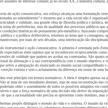
r assuntos de interesse comum; já no século XX, a indústria cultural, 
oria da ação comunicativa
, seu esforço alcançou uma formulação sist
rientadas ao entendimento” e mostrou que a vida social não é organizada
acticidade e validade
, sua grande obra de filosofia política e jurídica
 da soma de preferências, mas da qualidade dos processos públicos qu
s condições históricas do pensamento pós-metafísico, buscando compree
ública e a política deliberativa
, retornou ao tema que o consagrara, a
mantiveram, por mais de seis décadas, uma interlocução tão disciplinad
ão instrumental
e
ação comunicativa
. A primeira é orientada pelo êxit
e expectativas entre sujeitos que se reconhecem reciprocamente como 
tensões de validade
que podem ser aceitas ou contestadas. São quatro as 
cional da afirmação e à sua correspondência com o mundo objetivo; a ver
ue refere a adequação do enunciado ao mundo social compartilhado e às
 coerção externa e sem o achatamento da diferença em nome de uma har
duz esse princípio em termos normativos. A ideia é simples apenas na a
e. Não se trata de um moralismo abstrato, mas de uma reconstrução das
oderiam obter o assentimento de todos os possíveis atingidos em condiç
lháveis e que a força normativa de uma decisão não derive da imposição,
de que a racionalidade não precisa se apresentar como domínio, mas 
abermas propôs distinguir o
mundo da vida
e o
sistema
. O mundo da vid
istema, por sua vez, designa os subsistemas funcionalmente diferenciado