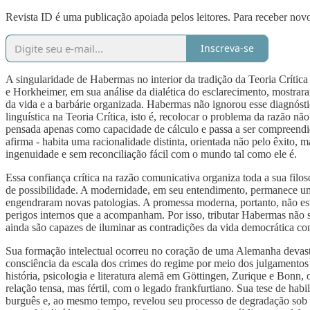
Revista ID é uma publicação apoiada pelos leitores. Para receber novo
Inscreva-se
A singularidade de Habermas no interior da tradição da Teoria Crític
e Horkheimer, em sua análise da dialética do esclarecimento, mostrar
da vida e a barbárie organizada. Habermas não ignorou esse diagnóstic
linguística na Teoria Crítica, isto é, recolocar o problema da razão nã
pensada apenas como capacidade de cálculo e passa a ser compreendida
afirma - habita uma racionalidade distinta, orientada não pelo êxito,
ingenuidade e sem reconciliação fácil com o mundo tal como ele é.
Essa confiança crítica na razão comunicativa organiza toda a sua fi
de possibilidade. A modernidade, em seu entendimento, permanece um 
engendraram novas patologias. A promessa moderna, portanto, não está
perigos internos que a acompanham. Por isso, tributar Habermas não si
ainda são capazes de iluminar as contradições da vida democrática c
Sua formação intelectual ocorreu no coração de uma Alemanha devasta
consciência da escala dos crimes do regime por meio dos julgamentos 
história, psicologia e literatura alemã em Göttingen, Zurique e Bonn
relação tensa, mas fértil, com o legado frankfurtiano. Sua tese de habi
burguês e, ao mesmo tempo, revelou seu processo de degradação sob a