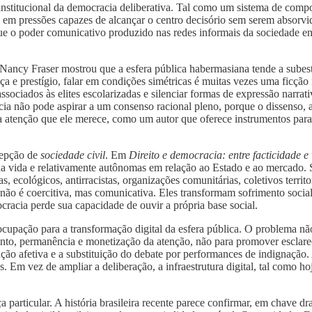
institucional da democracia deliberativa. Tal como um sistema de compor
il em pressões capazes de alcançar o centro decisório sem serem absorv
o que o poder comunicativo produzido nas redes informais da sociedade 
s. Nancy Fraser mostrou que a esfera pública habermasiana tende a subes
ça e prestígio, falar em condições simétricas é muitas vezes uma ficção
s associados às elites escolarizadas e silenciar formas de expressão nar
ia não pode aspirar a um consenso racional pleno, porque o dissenso, a p
a atenção que ele merece, como um autor que oferece instrumentos para
cepção de
sociedade civil
. Em
Direito e democracia: entre facticidade e
 vida e relativamente autônomas em relação ao Estado e ao mercado. 
 ecológicos, antirracistas, organizações comunitárias, coletivos territor
a não é coercitiva, mas comunicativa. Eles transformam sofrimento so
acia perde sua capacidade de ouvir a própria base social.
upação para a transformação digital da esfera pública. O problema não
ento, permanência e monetização da atenção, não para promover esclare
ção afetiva e a substituição do debate por performances de indignação.
. Em vez de ampliar a deliberação, a infraestrutura digital, tal como h
particular. A história brasileira recente parece confirmar, em chave dr