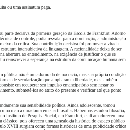
uita ou uma assinatura paga.
ou parte decisiva da primeira geração da Escola de Frankfurt. Adorno
écnica de controle, podia resvalar para a dominação, a administração
 eixo da crítica. Sua contribuição decisiva foi promover a virada
 estrutura intersubjetiva da linguagem. A racionalidade deixa de ser
 abertura ao entendimento, na exigência de justificar o que se
rmitiu reinscrever a esperança na estrutura da comunicação humana sem
gem pública não é um adorno da democracia, mas sua própria condição
 formas de secularização que ampliaram a liberdade, mas também
 consiste em recuperar seu impulso emancipatório sem negar os
mento, submetê-los ao atrito do presente e verificar até que ponto
ndamente sua sensibilidade política. Ainda adolescente, tomou
u uma marca duradoura em sua filosofia. Habermas estudou filosofia,
no Instituto de Pesquisa Social, em Frankfurt, e ali amadureceu uma
m clássico, pois ofereceu uma genealogia histórica do espaço público
culo XVIII surgiam como formas históricas de uma publicidade crítica