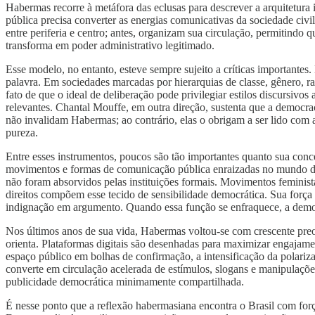
Habermas recorre à metáfora das eclusas para descrever a arquitetura 
pública precisa converter as energias comunicativas da sociedade civ
entre periferia e centro; antes, organizam sua circulação, permitind
transforma em poder administrativo legitimado.
Esse modelo, no entanto, esteve sempre sujeito a críticas importante
palavra. Em sociedades marcadas por hierarquias de classe, gênero, ra
fato de que o ideal de deliberação pode privilegiar estilos discursivo
relevantes. Chantal Mouffe, em outra direção, sustenta que a democrac
não invalidam Habermas; ao contrário, elas o obrigam a ser lido com 
pureza.
Entre esses instrumentos, poucos são tão importantes quanto sua con
movimentos e formas de comunicação pública enraizadas no mundo da
não foram absorvidos pelas instituições formais. Movimentos feministas,
direitos compõem esse tecido de sensibilidade democrática. Sua forç
indignação em argumento. Quando essa função se enfraquece, a democr
Nos últimos anos de sua vida, Habermas voltou-se com crescente preoc
orienta. Plataformas digitais são desenhadas para maximizar engajam
espaço público em bolhas de confirmação, a intensificação da polariza
converte em circulação acelerada de estímulos, slogans e manipulações
publicidade democrática minimamente compartilhada.
É nesse ponto que a reflexão habermasiana encontra o Brasil com força 