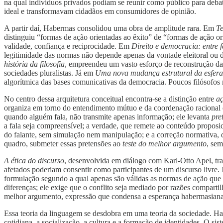
na qual indivíduos privados podiam se reunir como público para debate
ideal e transformavam cidadãos em consumidores de opinião.
A partir daí, Habermas consolidou uma obra de amplitude rara. Em
Te
distinguiu “formas de ação orientadas ao êxito” de “formas de ação o
validade, confiança e reciprocidade. Em
Direito e democracia: entre f
legitimidade das normas não depende apenas da vontade eleitoral ou
história da filosofia
, empreendeu um vasto esforço de reconstrução da
sociedades pluralistas. Já em
Uma nova mudança estrutural da esfera p
algorítmica das bases comunicativas da democracia. Poucos filósofos 
No centro dessa arquitetura conceitual encontra-se a distinção entre
aç
organiza em torno do entendimento mútuo e da coordenação racional d
quando alguém fala, não transmite apenas informação; ele levanta
pre
a fala seja compreensível; a verdade, que remete ao conteúdo proposi
do falante, sem simulação nem manipulação; e a correção normativa, q
quadro, submeter essas pretensões ao
teste do melhor argumento
, sem
A ética do discurso
, desenvolvida em diálogo com Karl-Otto Apel, tra
afetados poderiam consentir como participantes de um discurso livr
formulação segundo a qual apenas são válidas as normas de ação que p
diferenças; ele exige que o conflito seja mediado por razões comparti
melhor argumento, expressão que condensa a esperança habermasiana 
Essa teoria da linguagem se desdobra em uma teoria da sociedade. H
cotidiana, a socialização, a cultura e a formação de identidades. O s