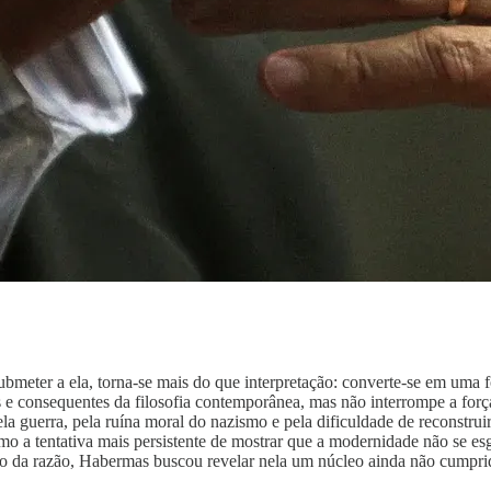
ubmeter a ela, torna-se mais do que interpretação: converte-se em uma
gas e consequentes da filosofia contemporânea, mas não interrompe a fo
la guerra, pela ruína moral do nazismo e pela dificuldade de reconstrui
como a tentativa mais persistente de mostrar que a modernidade não se 
sso da razão, Habermas buscou revelar nela um núcleo ainda não cumprid