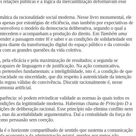
as relações públicas e a lógica da mercantilização deformavam esse
emática da racionalidade social moderna. Nesse livro monumental, ele
 apenas por estratégias de eficiência, mas também por expectativas de
, desenvolveu o modelo da democracia deliberativa, segundo o qual a
e antecedem e acompanham a produção do direito. Em
Também uma
nder a passagem entre fé e saber e as condições de solidariedade em
gora diante da transformação digital do espaço público e da corrosão
a com as grandes questões da vida coletiva.
o, pela eficácia e pela maximização de resultados; a segunda se
capazes de linguagem e de justificação. Na ação comunicativa,
pretensões fundamentais: a inteligibilidade, isto é, a condição de que
acidade ou sinceridade, que diz respeito à autenticidade da intenção
 regras válidas de convivência. Discutir racionalmente é, nesse
monia artificial.
parência: só podem reivindicar validade as normas às quais todos os
 condições da legitimidade moderna. Habermas chama de
Princípio D
a
ões de deliberação racional. Esse princípio não elimina conflito nem
 mas da aceitabilidade argumentativa. Daí a centralidade da força do
como persuasão sem coerção.
a é o horizonte compartilhado de sentido que sustenta a comunicação
s da economia e da administração estatal, regidos por meios não