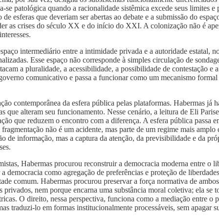
na-se patológica quando a racionalidade sistêmica excede seus limites e
ão de esferas que deveriam ser abertas ao debate e a submissão do espaç
 as crises do século XX e do início do XXI. A colonização não é apena
interesses.
spaço intermediário entre a intimidade privada e a autoridade estatal,
ionalizadas. Esse espaço não corresponde à simples circulação de sondag
stacam a pluralidade, a acessibilidade, a possibilidade de contestação
utogoverno comunicativo e passa a funcionar como um mecanismo formal
ação contemporânea da esfera pública pelas plataformas. Habermas já 
s que alteram seu funcionamento. Nesse cenário, a leitura de Eli Paris
ão que reduzem o encontro com a diferença. A esfera pública passa ent
sa fragmentação não é um acidente, mas parte de um regime mais amplo 
ão de informação, mas a captura da atenção, da previsibilidade e da pró
ses.
mistas, Habermas procurou reconstruir a democracia moderna entre o li
r a democracia como agregação de preferências e proteção de liberdades 
ntade comum. Habermas procurou preservar a força normativa de ambos,
es privados, nem porque encarna uma substância moral coletiva; ela se 
icas. O direito, nessa perspectiva, funciona como a mediação entre o p
o, mas traduzi-lo em formas institucionalmente processáveis, sem apagar s