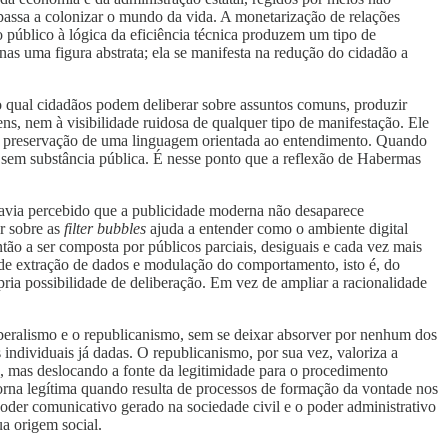
 passa a colonizar o mundo da vida. A monetarização de relações
o público à lógica da eficiência técnica produzem um tipo de
s uma figura abstrata; ela se manifesta na redução do cidadão a
 no qual cidadãos podem deliberar sobre assuntos comuns, produzir
ens, nem à visibilidade ruidosa de qualquer tipo de manifestação. Ele
 e a preservação de uma linguagem orientada ao entendimento. Quando
 sem substância pública. É nesse ponto que a reflexão de Habermas
havia percebido que a publicidade moderna não desaparece
er sobre as
filter bubbles
ajuda a entender como o ambiente digital
ão a ser composta por públicos parciais, desiguais e cada vez mais
de extração de dados e modulação do comportamento, isto é, do
pria possibilidade de deliberação. Em vez de ampliar a racionalidade
beralismo e o republicanismo, sem se deixar absorver por nenhum dos
individuais já dadas. O republicanismo, por sua vez, valoriza a
 mas deslocando a fonte da legitimidade para o procedimento
torna legítima quando resulta de processos de formação da vontade nos
oder comunicativo gerado na sociedade civil e o poder administrativo
ua origem social.