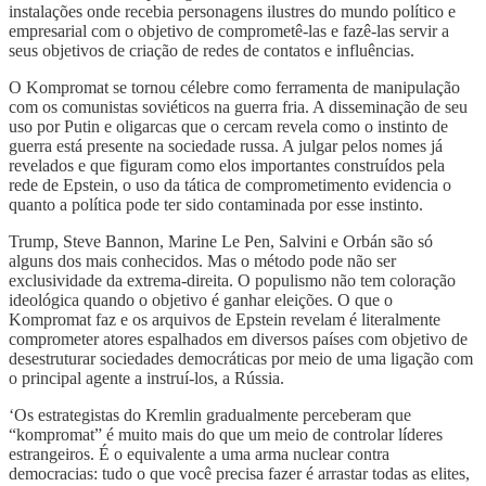
instalações onde recebia personagens ilustres do mundo político e
empresarial com o objetivo de comprometê-las e fazê-las servir a
seus objetivos de criação de redes de contatos e influências.
O Kompromat se tornou célebre como ferramenta de manipulação
com os comunistas soviéticos na guerra fria. A disseminação de seu
uso por Putin e oligarcas que o cercam revela como o instinto de
guerra está presente na sociedade russa. A julgar pelos nomes já
revelados e que figuram como elos importantes construídos pela
rede de Epstein, o uso da tática de comprometimento evidencia o
quanto a política pode ter sido contaminada por esse instinto.
Trump, Steve Bannon, Marine Le Pen, Salvini e Orbán são só
alguns dos mais conhecidos. Mas o método pode não ser
exclusividade da extrema-direita. O populismo não tem coloração
ideológica quando o objetivo é ganhar eleições. O que o
Kompromat faz e os arquivos de Epstein revelam é literalmente
comprometer atores espalhados em diversos países com objetivo de
desestruturar sociedades democráticas por meio de uma ligação com
o principal agente a instruí-los, a Rússia.
‘Os estrategistas do Kremlin gradualmente perceberam que
“kompromat” é muito mais do que um meio de controlar líderes
estrangeiros. É o equivalente a uma arma nuclear contra
democracias: tudo o que você precisa fazer é arrastar todas as elites,