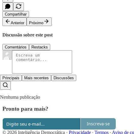
Compartilhar
Anterior
Próximo
Discussão sobre este post
Comentários
Restacks
Principais
Mais recentes
Discussões
Nenhuma publicação
Pronto para mais?
Inscreva-se
© 2026 Inteligência Democrática
·
Privacidade
∙
Termos
∙
Aviso de co