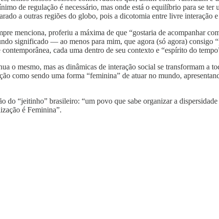
imo de regulação é necessário, mas onde está o equilíbrio para se ter 
ado a outras regiões do globo, pois a dicotomia entre livre interação 
pre menciona, proferiu a máxima de que “gostaria de acompanhar como
fundo significado — ao menos para mim, que agora (só agora) consigo “
a e contemporânea, cada uma dentro de seu contexto e “espírito do tempo
ntinua o mesmo, mas as dinâmicas de interação social se transformam 
ação como sendo uma forma “feminina” de atuar no mundo, apresentando 
nição do “jeitinho” brasileiro: “um povo que sabe organizar a dispersid
ização é Feminina”.