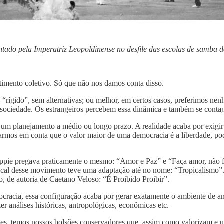
ntado pela Imperatriz Leopoldinense no desfile das escolas de samba d
timento coletivo. Só que não nos damos conta disso.
ígido”, sem alternativas; ou melhor, em certos casos, preferimos nen
a sociedade. Os estrangeiros percebem essa dinâmica e também se conta
um planejamento a médio ou longo prazo. A realidade acaba por exigir d
evarmos em conta que o valor maior de uma democracia é a liberdade, po
ppie pregava praticamente o mesmo: “Amor e Paz” e “Faça amor, não f
ão local desse movimento teve uma adaptação até no nome: “Tropicalismo”
o, de autoria de Caetano Veloso: “É Proibido Proibir”.
ocracia, essa configuração acaba por gerar exatamente o ambiente de 
r análises históricas, antropológicas, econômicas etc.
es, temos nossos bolsões conservadores que, assim como valorizam e 