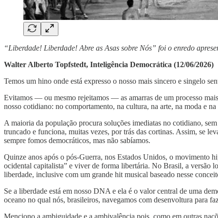
“Liberdade! Liberdade! Abre as Asas sobre Nós” foi o enredo aprese
Walter Alberto Topfstedt, Inteligência Democrática (12/06/2026)
Temos um hino onde está expresso o nosso mais sincero e singelo sen
Evitamos — ou mesmo rejeitamos — as amarras de um processo mais “r
nosso cotidiano: no comportamento, na cultura, na arte, na moda e n
A maioria da população procura soluções imediatas no cotidiano, sem 
truncado e funciona, muitas vezes, por trás das cortinas. Assim, se l
sempre fomos democráticos, mas não sabíamos.
Quinze anos após o pós-Guerra, nos Estados Unidos, o movimento hi
ocidental capitalista” e viver de forma libertária. No Brasil, a vers
liberdade, inclusive com um grande hit musical baseado nesse conceit
Se a liberdade está em nosso DNA e ela é o valor central de uma dem
oceano no qual nós, brasileiros, navegamos com desenvoltura para faze
Menciono a ambiguidade e a ambivalência pois, como em outras naçõ