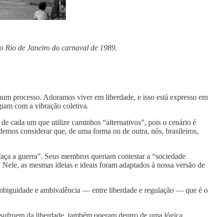
o Rio de Janeiro do carnaval de 1989.
hum processo. Adoramos viver em liberdade, e isso está expresso em
giam com a vibração coletiva.
e cada um que utilize caminhos “alternativos”, pois o cenário é
demos considerar que, de uma forma ou de outra, nós, brasileiros,
aça a guerra”. Seus membros queriam contestar a “sociedade
. Nele, as mesmas ideias e ideais foram adaptados à nossa versão de
ambiguidade e ambivalência — entre liberdade e regulação — que é o
usufruem da liberdade, também operam dentro de uma lógica