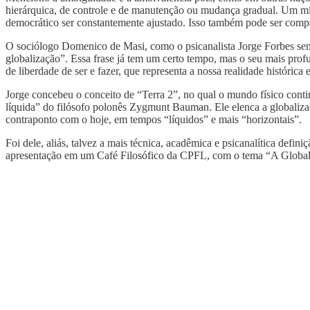
hierárquica, de controle e de manutenção ou mudança gradual. Um mín
democrático ser constantemente ajustado. Isso também pode ser compar
O sociólogo Domenico de Masi, como o psicanalista Jorge Forbes sem
globalização”. Essa frase já tem um certo tempo, mas o seu mais pro
de liberdade de ser e fazer, que representa a nossa realidade históric
Jorge concebeu o conceito de “Terra 2”, no qual o mundo físico co
líquida” do filósofo polonês Zygmunt Bauman. Ele elenca a globaliz
contraponto com o hoje, em tempos “líquidos” e mais “horizontais”.
Foi dele, aliás, talvez a mais técnica, acadêmica e psicanalítica defi
apresentação em um Café Filosófico da CPFL, com o tema “A Global