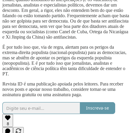
jornalistas, analistas e especialistas políticos, devemos dar um
desconto. Em geral, a rigor, eles não entendem bem do que estão
falando ou estão tomando partido. Frequentemente acham que basta
não ser golpista para ser democrata. Ou de que basta ser antifascista
para ser democrata, sem ver que boa parte dos ditadores atuais de
esquerda ou socialistas (como Canel de Cuba, Ortega da Nicarágua
e Xi Jinping da China) são antifascistas.
É por tudo isso que, via de regra, alertam para os perigos da
extrema-direita populista (nacional-populista) para as democracias,
mas se abstêm de apontar os perigos da esquerda populista
(neopopulista). E é por tudo isso que jornalistas, analistas e
acadêmicos de ciência política têm tanta dificuldade de entender o
PT.
Revista ID é uma publicação apoiada pelos leitores. Para receber
novos posts e apoiar nosso trabalho, considere tornar-se uma
assinatura gratuita ou uma assinatura paga.
Inscreva-se
8