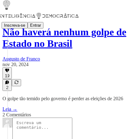
Inscreva-se
Entrar
Não haverá nenhum golpe de
Estado no Brasil
Augusto de Franco
nov 20, 2024
19
2
O golpe tão temido pelo governo é perder as eleições de 2026
Leia →
2 Comentários