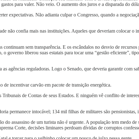
stos para valer. Não veio. O aumento dos juros e a disparada do dóla
erter expectativas. Não adianta culpar o Congresso, quando a negocia
e não confia mais nas instituições. Aqueles que deveriam colocar o int
 continuam sem transparência. E os escândalos no desvio de recursos p
 governo liberou suas estatais para tocar uma “gestão eficiente”, tip
 as agências reguladoras. Logo o Senado, que deveria garantir com sab
o de incentivar carvão em pacote de transição energética.
os Tribunais de Contas de seus Estados. E ninguém vê conflito de inter
oria permanece intocável; 134 mil filhas de militares são pensionistas,
ão do assassino de um turista não é urgente. A população tem medo de s
rema Corte, decisões liminares perdoam dívidas de corruptos confessos
tal e torcer para o velhinho colocar um pouco de juízo nessa gente.