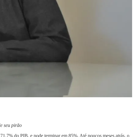
de seu pirão
 71,7% do PIB, e pode terminar em 85%. Até poucos meses atrás, o