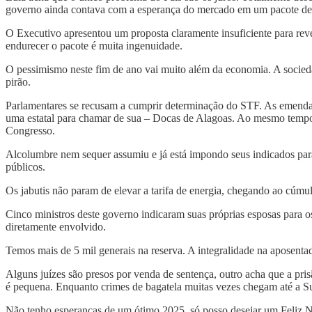
governo ainda contava com a esperança do mercado em um pacote de ga
O Executivo apresentou um proposta claramente insuficiente para rev
endurecer o pacote é muita ingenuidade.
O pessimismo neste fim de ano vai muito além da economia. A sociedad
pirão.
Parlamentares se recusam a cumprir determinação do STF. As emendas
uma estatal para chamar de sua – Docas de Alagoas. Ao mesmo tempo, o
Congresso.
Alcolumbre nem sequer assumiu e já está impondo seus indicados para
públicos.
Os jabutis não param de elevar a tarifa de energia, chegando ao cúmul
Cinco ministros deste governo indicaram suas próprias esposas para 
diretamente envolvido.
Temos mais de 5 mil generais na reserva. A integralidade na aposentad
Alguns juízes são presos por venda de sentença, outro acha que a pris
é pequena. Enquanto crimes de bagatela muitas vezes chegam até a Sup
Não tenho esperanças de um ótimo 2025, só posso desejar um Feliz Na