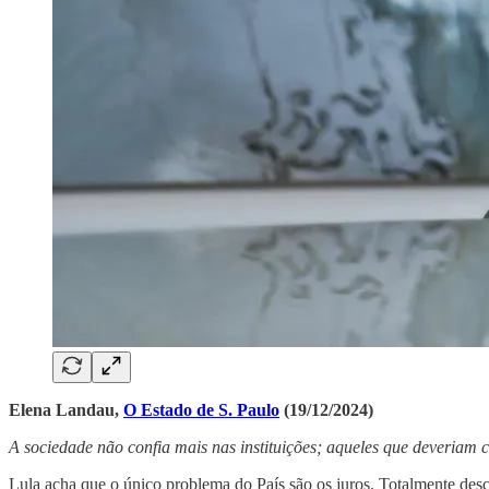
Elena Landau,
O Estado de S. Paulo
(19/12/2024)
A sociedade não confia mais nas instituições; aqueles que deveriam c
Lula acha que o único problema do País são os juros. Totalmente de