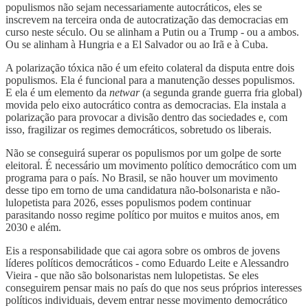
populismos não sejam necessariamente autocráticos, eles se
inscrevem na terceira onda de autocratização das democracias em
curso neste século. Ou se alinham a Putin ou a Trump - ou a ambos.
Ou se alinham à Hungria e a El Salvador ou ao Irã e à Cuba.
A polarização tóxica não é um efeito colateral da disputa entre dois
populismos. Ela é funcional para a manutenção desses populismos.
E ela é um elemento da
netwar
(a segunda grande guerra fria global)
movida pelo eixo autocrático contra as democracias. Ela instala a
polarização para provocar a divisão dentro das sociedades e, com
isso, fragilizar os regimes democráticos, sobretudo os liberais.
Não se conseguirá superar os populismos por um golpe de sorte
eleitoral. É necessário um movimento político democrático com um
programa para o país. No Brasil, se não houver um movimento
desse tipo em torno de uma candidatura não-bolsonarista e não-
lulopetista para 2026, esses populismos podem continuar
parasitando nosso regime político por muitos e muitos anos, em
2030 e além.
Eis a responsabilidade que cai agora sobre os ombros de jovens
líderes políticos democráticos - como Eduardo Leite e Alessandro
Vieira - que não são bolsonaristas nem lulopetistas. Se eles
conseguirem pensar mais no país do que nos seus próprios interesses
políticos individuais, devem entrar nesse movimento democrático