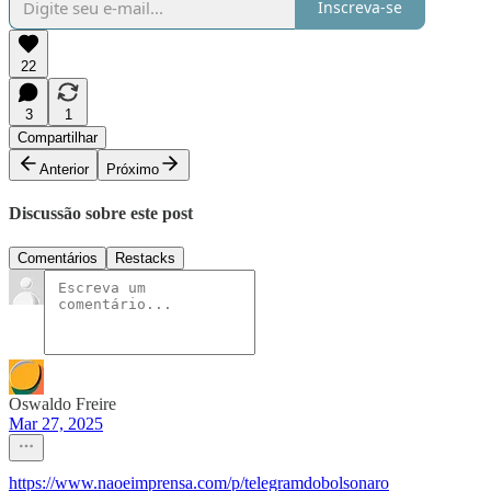
Inscreva-se
22
3
1
Compartilhar
Anterior
Próximo
Discussão sobre este post
Comentários
Restacks
Oswaldo Freire
Mar 27, 2025
https://www.naoeimprensa.com/p/telegramdobolsonaro