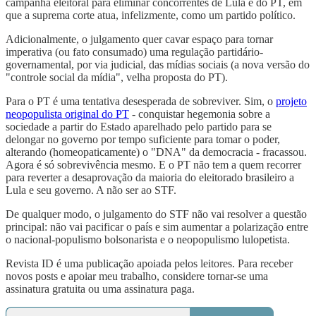
campanha eleitoral para eliminar concorrentes de Lula e do PT, em
que a suprema corte atua, infelizmente, como um partido político.
Adicionalmente, o julgamento quer cavar espaço para tornar
imperativa (ou fato consumado) uma regulação partidário-
governamental, por via judicial, das mídias sociais (a nova versão do
"controle social da mídia", velha proposta do PT).
Para o PT é uma tentativa desesperada de sobreviver. Sim, o
projeto
neopopulista original do PT
- conquistar hegemonia sobre a
sociedade a partir do Estado aparelhado pelo partido para se
delongar no governo por tempo suficiente para tomar o poder,
alterando (homeopaticamente) o "DNA" da democracia - fracassou.
Agora é só sobrevivência mesmo. E o PT não tem a quem recorrer
para reverter a desaprovação da maioria do eleitorado brasileiro a
Lula e seu governo. A não ser ao STF.
De qualquer modo, o julgamento do STF não vai resolver a questão
principal: não vai pacificar o país e sim aumentar a polarização entre
o nacional-populismo bolsonarista e o neopopulismo lulopetista.
Revista ID é uma publicação apoiada pelos leitores. Para receber
novos posts e apoiar meu trabalho, considere tornar-se uma
assinatura gratuita ou uma assinatura paga.