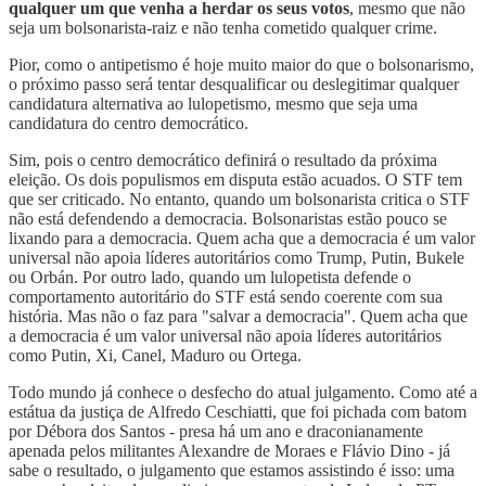
qualquer um que venha a herdar os seus votos
, mesmo que não
seja um bolsonarista-raiz e não tenha cometido qualquer crime.
Pior, como o antipetismo é hoje muito maior do que o bolsonarismo,
o próximo passo será tentar desqualificar ou deslegitimar qualquer
candidatura alternativa ao lulopetismo, mesmo que seja uma
candidatura do centro democrático.
Sim, pois o centro democrático definirá o resultado da próxima
eleição. Os dois populismos em disputa estão acuados. O STF tem
que ser criticado. No entanto, quando um bolsonarista critica o STF
não está defendendo a democracia. Bolsonaristas estão pouco se
lixando para a democracia. Quem acha que a democracia é um valor
universal não apoia líderes autoritários como Trump, Putin, Bukele
ou Orbán. Por outro lado, quando um lulopetista defende o
comportamento autoritário do STF está sendo coerente com sua
história. Mas não o faz para "salvar a democracia". Quem acha que
a democracia é um valor universal não apoia líderes autoritários
como Putin, Xi, Canel, Maduro ou Ortega.
Todo mundo já conhece o desfecho do atual julgamento. Como até a
estátua da justiça de Alfredo Ceschiatti, que foi pichada com batom
por Débora dos Santos - presa há um ano e draconianamente
apenada pelos militantes Alexandre de Moraes e Flávio Dino - já
sabe o resultado, o julgamento que estamos assistindo é isso: uma