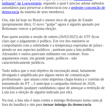
militante" de Loewenstein
, segundo a qual é preciso adotar métodos
autoritários para preservar a democracia (ou a
pedestre concepção de
democracia
da maioria de seus membros).
Ora, não há hoje no Brasil o menor risco de golpe de Estado
(propriamente dito). O novo “golpe” agora é alguém apoiado por
Bolsonaro vencer a próxima eleição.
Para quem assistiu a sessão de ontem (26/03/2025) do STF ficou
claro que o julgamento é político. Em vez dos ministros se
comportarem com a sobriedade e a temperança esperadas de juízes -
atendo-se aos aspectos jurídicos - partiram para a luta política.
Alexandre e outros pareciam militantes em combate. Seus
argumentos eram, em grande parte, políticos - não
caracteristicamente jurídicos.
Tudo indica que o real objetivo da encenação atual, fartamente
divulgada e amplificada por alguns meios de comunicação
profissionais - que atuam como imprensa chapa-branca e correias de
transmissão do PT -, é antecipar a campanha eleitoral de 2026,
inviabilizando qualquer candidatura capaz de ameaçar a reeleição de
Lula (ou a eleição de alguém indicado por ele).
Na real, a luta não é mais contra o inimigo Bolsonaro (uma carta já
fora do baralho) e sim para
tornar inimigo da democracia