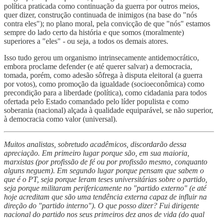
política praticada como continuação da guerra por outros meios,
quer dizer, construção continuada de inimigos (na base do "nós
contra eles"); no plano moral, pela convicção de que "nós" estamos
sempre do lado certo da história e que somos (moralmente)
superiores a "eles" - ou seja, a todos os demais atores.
Isso tudo gerou um organismo intrinsecamente antidemocrático,
embora proclame defender (e até querer salvar) a democracia,
tomada, porém, como adesão sôfrega à disputa eleitoral (a guerra
por votos), como promoção da igualdade (socioeconômica) como
precondição para a liberdade (política), como cidadania para todos
ofertada pelo Estado comandado pelo líder populista e como
soberania (nacional) alçada à qualidade equiparável, se não superior,
à democracia como valor (universal).
Muitos analistas, sobretudo acadêmicos, discordarão dessa
apreciação. Em primeiro lugar porque são, em sua maioria,
marxistas (por profissão de fé ou por profissão mesmo, conquanto
alguns neguem). Em segundo lugar porque pensam que sabem o
que é o PT, seja porque leram teses universitárias sobre o partido,
seja porque militaram perifericamente no "partido externo" (e até
hoje acreditam que são uma tendência externa capaz de influir na
direção do "partido interno"). O que posso dizer? Fui dirigente
nacional do partido nos seus primeiros dez anos de vida (do qual