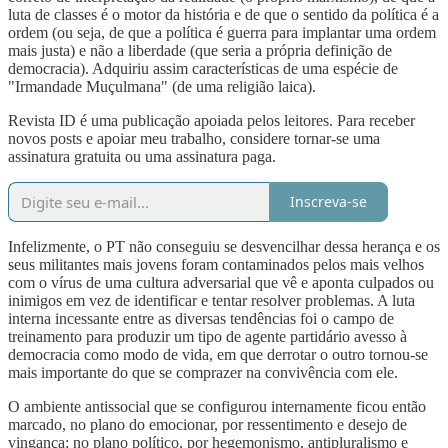
luta de classes é o motor da história e de que o sentido da política é a
ordem (ou seja, de que a política é guerra para implantar uma ordem
mais justa) e não a liberdade (que seria a própria definição de
democracia). Adquiriu assim características de uma espécie de
"Irmandade Muçulmana" (de uma religião laica).
Revista ID é uma publicação apoiada pelos leitores. Para receber
novos posts e apoiar meu trabalho, considere tornar-se uma
assinatura gratuita ou uma assinatura paga.
Inscreva-se
Infelizmente, o PT não conseguiu se desvencilhar dessa herança e os
seus militantes mais jovens foram contaminados pelos mais velhos
com o vírus de uma cultura adversarial que vê e aponta culpados ou
inimigos em vez de identificar e tentar resolver problemas. A luta
interna incessante entre as diversas tendências foi o campo de
treinamento para produzir um tipo de agente partidário avesso à
democracia como modo de vida, em que derrotar o outro tornou-se
mais importante do que se comprazer na convivência com ele.
O ambiente antissocial que se configurou internamente ficou então
marcado, no plano do emocionar, por ressentimento e desejo de
vingança; no plano político, por hegemonismo, antipluralismo e