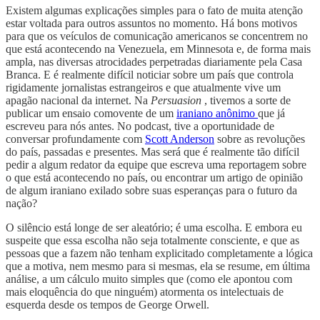
Existem algumas explicações simples para o fato de muita atenção
estar voltada para outros assuntos no momento. Há bons motivos
para que os veículos de comunicação americanos se concentrem no
que está acontecendo na Venezuela, em Minnesota e, de forma mais
ampla, nas diversas atrocidades perpetradas diariamente pela Casa
Branca. E é realmente difícil noticiar sobre um país que controla
rigidamente jornalistas estrangeiros e que atualmente vive um
apagão nacional da internet. Na
Persuasion
, tivemos a sorte de
publicar um ensaio comovente de um
iraniano anônimo
que já
escreveu para nós antes. No podcast, tive a oportunidade de
conversar profundamente com
Scott Anderson
sobre as revoluções
do país, passadas e presentes. Mas será que é realmente tão difícil
pedir a algum redator da equipe que escreva uma reportagem sobre
o que está acontecendo no país, ou encontrar um artigo de opinião
de algum iraniano exilado sobre suas esperanças para o futuro da
nação?
O silêncio está longe de ser aleatório; é uma escolha. E embora eu
suspeite que essa escolha não seja totalmente consciente, e que as
pessoas que a fazem não tenham explicitado completamente a lógica
que a motiva, nem mesmo para si mesmas, ela se resume, em última
análise, a um cálculo muito simples que (como ele apontou com
mais eloquência do que ninguém) atormenta os intelectuais de
esquerda desde os tempos de George Orwell.