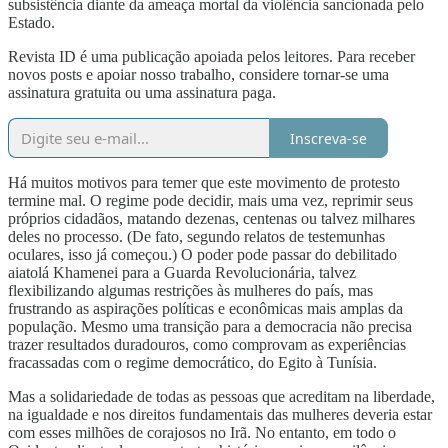
subsistência diante da ameaça mortal da violência sancionada pelo
Estado.
Revista ID é uma publicação apoiada pelos leitores. Para receber
novos posts e apoiar nosso trabalho, considere tornar-se uma
assinatura gratuita ou uma assinatura paga.
Inscreva-se
Há muitos motivos para temer que este movimento de protesto
termine mal. O regime pode decidir, mais uma vez, reprimir seus
próprios cidadãos, matando dezenas, centenas ou talvez milhares
deles no processo. (De fato, segundo relatos de testemunhas
oculares, isso já começou.) O poder pode passar do debilitado
aiatolá Khamenei para a Guarda Revolucionária, talvez
flexibilizando algumas restrições às mulheres do país, mas
frustrando as aspirações políticas e econômicas mais amplas da
população. Mesmo uma transição para a democracia não precisa
trazer resultados duradouros, como comprovam as experiências
fracassadas com o regime democrático, do Egito à Tunísia.
Mas a solidariedade de todas as pessoas que acreditam na liberdade,
na igualdade e nos direitos fundamentais das mulheres deveria estar
com esses milhões de corajosos no Irã. No entanto, em todo o