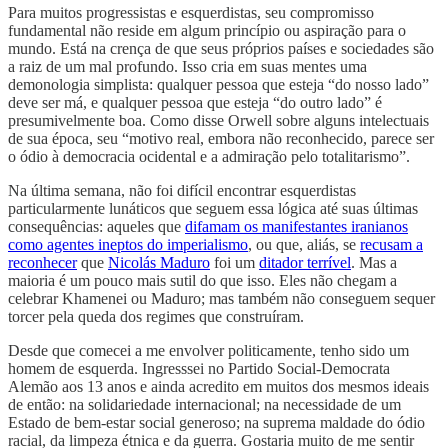
Para muitos progressistas e esquerdistas, seu compromisso
fundamental não reside em algum princípio ou aspiração para o
mundo. Está na crença de que seus próprios países e sociedades são
a raiz de um mal profundo. Isso cria em suas mentes uma
demonologia simplista: qualquer pessoa que esteja “do nosso lado”
deve ser má, e qualquer pessoa que esteja “do outro lado” é
presumivelmente boa. Como disse Orwell sobre alguns intelectuais
de sua época, seu “motivo real, embora não reconhecido, parece ser
o ódio à democracia ocidental e a admiração pelo totalitarismo”.
Na última semana, não foi difícil encontrar esquerdistas
particularmente lunáticos que seguem essa lógica até suas últimas
consequências: aqueles que
difamam os manifestantes iranianos
como agentes ineptos do imperialismo
, ou que, aliás, se
recusam a
reconhecer
que
Nicolás Maduro
foi um
ditador terrível
. Mas a
maioria é um pouco mais sutil do que isso. Eles não chegam a
celebrar Khamenei ou Maduro; mas também não conseguem sequer
torcer pela queda dos regimes que construíram.
Desde que comecei a me envolver politicamente, tenho sido um
homem de esquerda. Ingresssei no Partido Social-Democrata
Alemão aos 13 anos e ainda acredito em muitos dos mesmos ideais
de então: na solidariedade internacional; na necessidade de um
Estado de bem-estar social generoso; na suprema maldade do ódio
racial, da limpeza étnica e da guerra. Gostaria muito de me sentir