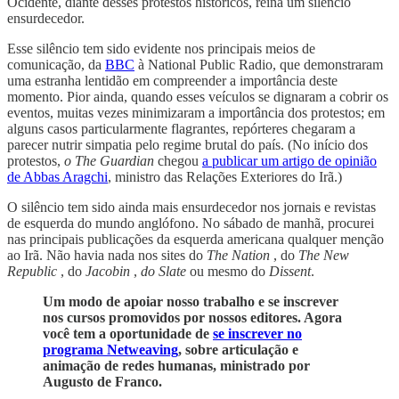
Ocidente, diante desses protestos históricos, reina um silêncio
ensurdecedor.
Esse silêncio tem sido evidente nos principais meios de
comunicação, da
BBC
à National Public Radio, que demonstraram
uma estranha lentidão em compreender a importância deste
momento. Pior ainda, quando esses veículos se dignaram a cobrir os
eventos, muitas vezes minimizaram a importância dos protestos; em
alguns casos particularmente flagrantes, repórteres chegaram a
parecer nutrir simpatia pelo regime brutal do país. (No início dos
protestos,
o The Guardian
chegou
a publicar um artigo de opinião
de Abbas Aragchi
, ministro das Relações Exteriores do Irã.)
O silêncio tem sido ainda mais ensurdecedor nos jornais e revistas
de esquerda do mundo anglófono. No sábado de manhã, procurei
nas principais publicações da esquerda americana qualquer menção
ao Irã. Não havia nada nos sites do
The Nation
, do
The New
Republic
, do
Jacobin
,
do Slate
ou mesmo do
Dissent
.
Um modo de apoiar nosso trabalho e se inscrever
nos cursos promovidos por nossos editores. Agora
você tem a oportunidade de
se inscrever no
programa Netweaving
, sobre articulação e
animação de redes humanas, ministrado por
Augusto de Franco.