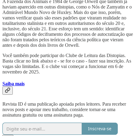
A Fazenda dos Animais e 1984 de George Orwell que também já
haviam aparecido em outras distopias, como o Nós de Zamyatin e o
Admirável Mundo Novo de Huxley. Mais do que isso, porém,
vamos verificar quais são esses padrões que viraram realidade no
totalitarismo stalinista e em outros autoritarismos do século 20 e,
inclusive, do século 21. Esse esforço tem um sentido: identificar
alguns códigos de deciframento dos processos de autocratização que
não foram tratados pelos teóricos da ciência política que vieram
antes e depois dos dois livros de Orwell.
Você também pode participar do Clube de Leitura das Distopias.
Basta clicar no link abaixo e - se for o caso - fazer sua inscrição. As
vagas são limitadas. E o clube vai começar a funcionar em 6 de
novembro de 2025.
Saiba mais
Revista ID é uma publicação apoiada pelos leitores. Para receber
novos posts e apoiar meu trabalho, considere tornar-se uma
assinatura gratuita ou uma assinatura paga.
Inscreva-se