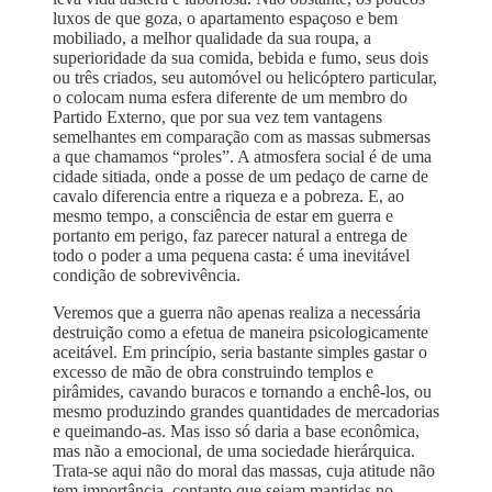
luxos de que goza, o apartamento espaçoso e bem
mobiliado, a melhor qualidade da sua roupa, a
superioridade da sua comida, bebida e fumo, seus dois
ou três criados, seu automóvel ou helicóptero particular,
o colocam numa esfera diferente de um membro do
Partido Externo, que por sua vez tem vantagens
semelhantes em comparação com as massas submersas
a que chamamos “proles”. A atmosfera social é de uma
cidade sitiada, onde a posse de um pedaço de carne de
cavalo diferencia entre a riqueza e a pobreza. E, ao
mesmo tempo, a consciência de estar em guerra e
portanto em perigo, faz parecer natural a entrega de
todo o poder a uma pequena casta: é uma inevitável
condição de sobrevivência.
Veremos que a guerra não apenas realiza a necessária
destruição como a efetua de maneira psicologicamente
aceitável. Em princípio, seria bastante simples gastar o
excesso de mão de obra construindo templos e
pirâmides, cavando buracos e tornando a enchê-los, ou
mesmo produzindo grandes quantidades de mercadorias
e queimando-as. Mas isso só daria a base econômica,
mas não a emocional, de uma sociedade hierárquica.
Trata-se aqui não do moral das massas, cuja atitude não
tem importância, contanto que sejam mantidas no