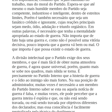
trabalho, mas do moral do Partido. Espera-se que até
mesmo o mais humilde membro do Partido seja
competente, industrioso e inteligente, dentro de estreitos
limites, Porém é também necessário que seja um
fanático crédulo e ignorante, cujas reações principais
sejam medo, ódio, adulação e triunfo orgiástico. Em
outras palavras, é necessário que tenha a mentalidade
apropriada ao estado de guerra. Não importa que de
fato haja uma guerra e, como não é possível uma vitória
decisiva, pouco importa que a guerra vá bem ou mal. O
que importa é que possa existir o estado de guerra.
A divisão intelectual que o Partido exige dos seus
membros, e que é mais fácil de obter numa atmosfera
de guerra, é agora quase universal, porém, quanto mais
se sobe nos quadros, mais nítida se torna. É
precisamente no Partido Interno que a histeria de guerra
e o ódio ao inimigo são mais fortes. Na sua posição de
administrador, muitas vezes é necessário a um membro
do Partido Interno saber se esta ou aquela notícia de
guerra é falsa, e muitas vezes, ele pode perceber que a
guerra inteira é espúria e que, ou não está sendo
travada, ou está sendo travada por objetivos diferentes
dos declarados; mas essa consciência é facilmente
neutralizada pela técnica do duplipensar.