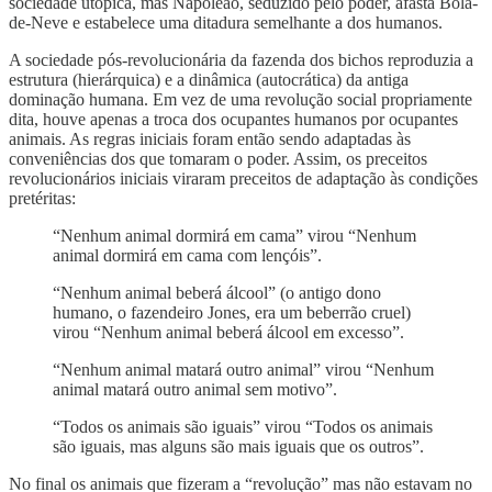
sociedade utópica, mas Napoleão, seduzido pelo poder, afasta Bola-
de-Neve e estabelece uma ditadura semelhante a dos humanos.
A sociedade pós-revolucionária da fazenda dos bichos reproduzia a
estrutura (hierárquica) e a dinâmica (autocrática) da antiga
dominação humana. Em vez de uma revolução social propriamente
dita, houve apenas a troca dos ocupantes humanos por ocupantes
animais. As regras iniciais foram então sendo adaptadas às
conveniências dos que tomaram o poder. Assim, os preceitos
revolucionários iniciais viraram preceitos de adaptação às condições
pretéritas:
“Nenhum animal dormirá em cama” virou “Nenhum
animal dormirá em cama com lençóis”.
“Nenhum animal beberá álcool” (o antigo dono
humano, o fazendeiro Jones, era um beberrão cruel)
virou “Nenhum animal beberá álcool em excesso”.
“Nenhum animal matará outro animal” virou “Nenhum
animal matará outro animal sem motivo”.
“Todos os animais são iguais” virou “Todos os animais
são iguais, mas alguns são mais iguais que os outros”.
No final os animais que fizeram a “revolução” mas não estavam no