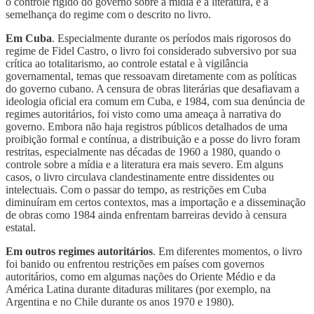
o controle rígido do governo sobre a mídia e a literatura, e a
semelhança do regime com o descrito no livro.
Em Cuba
. Especialmente durante os períodos mais rigorosos do
regime de Fidel Castro, o livro foi considerado subversivo por sua
crítica ao totalitarismo, ao controle estatal e à vigilância
governamental, temas que ressoavam diretamente com as políticas
do governo cubano. A censura de obras literárias que desafiavam a
ideologia oficial era comum em Cuba, e 1984, com sua denúncia de
regimes autoritários, foi visto como uma ameaça à narrativa do
governo. Embora não haja registros públicos detalhados de uma
proibição formal e contínua, a distribuição e a posse do livro foram
restritas, especialmente nas décadas de 1960 a 1980, quando o
controle sobre a mídia e a literatura era mais severo. Em alguns
casos, o livro circulava clandestinamente entre dissidentes ou
intelectuais. Com o passar do tempo, as restrições em Cuba
diminuíram em certos contextos, mas a importação e a disseminação
de obras como 1984 ainda enfrentam barreiras devido à censura
estatal.
Em outros regimes autoritários
. Em diferentes momentos, o livro
foi banido ou enfrentou restrições em países com governos
autoritários, como em algumas nações do Oriente Médio e da
América Latina durante ditaduras militares (por exemplo, na
Argentina e no Chile durante os anos 1970 e 1980).