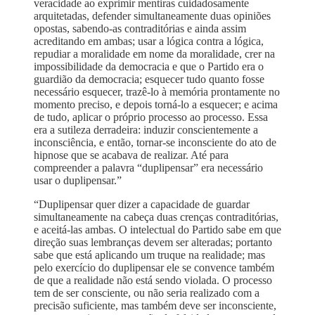
veracidade ao exprimir mentiras cuidadosamente
arquitetadas, defender simultaneamente duas opiniões
opostas, sabendo-as contraditórias e ainda assim
acreditando em ambas; usar a lógica contra a lógica,
repudiar a moralidade em nome da moralidade, crer na
impossibilidade da democracia e que o Partido era o
guardião da democracia; esquecer tudo quanto fosse
necessário esquecer, trazê-lo à memória prontamente no
momento preciso, e depois torná-lo a esquecer; e acima
de tudo, aplicar o próprio processo ao processo. Essa
era a sutileza derradeira: induzir conscientemente a
inconsciência, e então, tornar-se inconsciente do ato de
hipnose que se acabava de realizar. Até para
compreender a palavra “duplipensar” era necessário
usar o duplipensar.”
“Duplipensar quer dizer a capacidade de guardar
simultaneamente na cabeça duas crenças contraditórias,
e aceitá-las ambas. O intelectual do Partido sabe em que
direção suas lembranças devem ser alteradas; portanto
sabe que está aplicando um truque na realidade; mas
pelo exercício do duplipensar ele se convence também
de que a realidade não está sendo violada. O processo
tem de ser consciente, ou não seria realizado com a
precisão suficiente, mas também deve ser inconsciente,