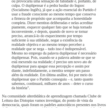
ou provocaria uma sensação de falsidade e, portanto, de
culpa. O duplipensar é a pedra basilar do Ingsoc
(Socialismo Inglês), já que a ação essencial do Partido é
usar a fraude consciente ao mesmo tempo que conserva
a firmeza de propósito que acompanha a honestidade
completa. Dizer mentiras deliberadas e nelas acreditar
piamente, esquecer qualquer fato que se haja tornado
inconveniente, e depois, quando de novo se tornar
preciso, arrancá-lo do esquecimento por tempo
suficiente à sua utilidade, negar a existência da
realidade objetiva e ao mesmo tempo perceber a
realidade que se nega – tudo isso é indispensável.
Mesmo no emprego da palavra duplipensar é necessário
duplipensar. Pois, usando-se a palavra admite-se que se
está mexendo na realidade; é preciso um novo ato de
duplipensar para apagar essa percepção e assim por
diante, indefinidamente, a mentira sempre um passo
além da realidade. Em última análise, foi por meio do
duplipensar que o Partido conseguiu – e, tanto quanto
sabemos, continuará, milhares de anos – deter o curso
da história”.
Na comunidade alterdidática de aprendizagem chamada Clube de
Leitura das Distopias vamos investigar, do ponto de vista da
democracia, quais foram os padrões autocráticos presentes nos livros