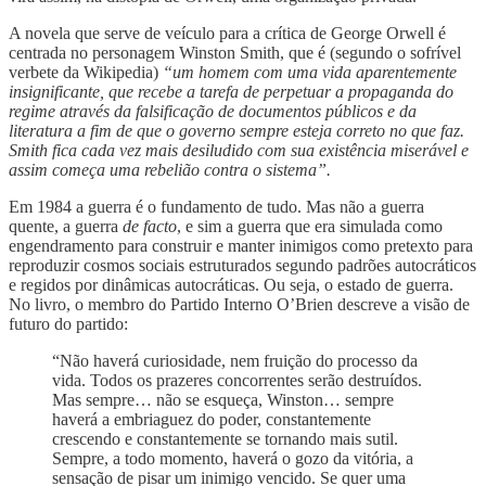
A novela que serve de veículo para a crítica de George Orwell é
centrada no personagem Winston Smith, que é (segundo o sofrível
verbete da Wikipedia)
“um homem com uma vida aparentemente
insignificante, que recebe a tarefa de perpetuar a propaganda do
regime através da falsificação de documentos públicos e da
literatura a fim de que o governo sempre esteja correto no que faz.
Smith fica cada vez mais desiludido com sua existência miserável e
assim começa uma rebelião contra o sistema”.
Em 1984 a guerra é o fundamento de tudo. Mas não a guerra
quente, a guerra
de facto
, e sim a guerra que era simulada como
engendramento para construir e manter inimigos como pretexto para
reproduzir cosmos sociais estruturados segundo padrões autocráticos
e regidos por dinâmicas autocráticas. Ou seja, o estado de guerra.
No livro, o membro do Partido Interno O’Brien descreve a visão de
futuro do partido:
“Não haverá curiosidade, nem fruição do processo da
vida. Todos os prazeres concorrentes serão destruídos.
Mas sempre… não se esqueça, Winston… sempre
haverá a embriaguez do poder, constantemente
crescendo e constantemente se tornando mais sutil.
Sempre, a todo momento, haverá o gozo da vitória, a
sensação de pisar um inimigo vencido. Se quer uma