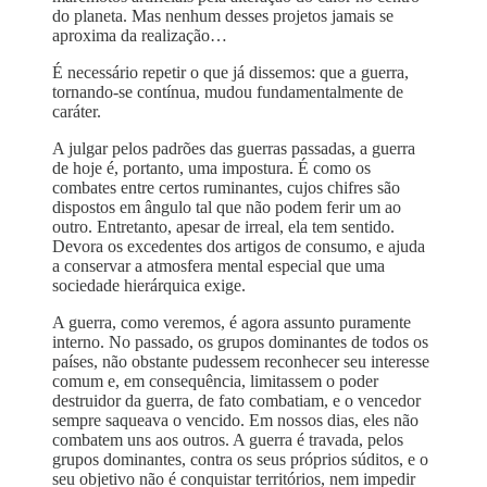
do planeta. Mas nenhum desses projetos jamais se
aproxima da realização…
É necessário repetir o que já dissemos: que a guerra,
tornando-se contínua, mudou fundamentalmente de
caráter.
A julgar pelos padrões das guerras passadas, a guerra
de hoje é, portanto, uma impostura. É como os
combates entre certos ruminantes, cujos chifres são
dispostos em ângulo tal que não podem ferir um ao
outro. Entretanto, apesar de irreal, ela tem sentido.
Devora os excedentes dos artigos de consumo, e ajuda
a conservar a atmosfera mental especial que uma
sociedade hierárquica exige.
A guerra, como veremos, é agora assunto puramente
interno. No passado, os grupos dominantes de todos os
países, não obstante pudessem reconhecer seu interesse
comum e, em consequência, limitassem o poder
destruidor da guerra, de fato combatiam, e o vencedor
sempre saqueava o vencido. Em nossos dias, eles não
combatem uns aos outros. A guerra é travada, pelos
grupos dominantes, contra os seus próprios súditos, e o
seu objetivo não é conquistar territórios, nem impedir