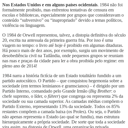
Nos Estados Unidos e em alguns países ocidentais
. 1984 não foi
formalmente proibido, mas enfrentou tentativas de censura em
escolas e bibliotecas, especialmente por grupos que consideravam o
conteúdo “subversivo” ou “inapropriado” devido a temas políticos,
violência ou linguagem.
O 1984 de Orwell representou, talvez, a distopia definitiva do século
20, escrita na antessala da primeira guerra fria. Por isso é uma
viagem no tempo: o livro até hoje é proibido em algumas ditaduras.
Há pouco mais de dez anos, por exemplo, surgiu um movimento de
desobediência civil na Tailândia, onde pequenos grupos se reuniam
nas ruas e praças da cidade para ler a obra proibida pelo regime: em
pleno ano de 2014!
1984 narra a história fictícia de um Estado totalitário fundido a um
partido autocrático. O Partido – que conquistou hegemonia sobre a
sociedade (em termos leninianos e gramscianos) – é dirigido por um
Partido Interno, comandado pelo Grande Irmão (
Big Brother
: o
chefe supremo, o líder, o
führer
) que congrega ou representa 2% da
sociedade ou sua camada superior. As camadas médias compõem o
Partido Externo, representando 13% da sociedade. Todos os 85%
restantes compõem a camada baixa (os Proles). Ou seja, o Partido
não apenas representa o Estado (ao qual se fundiu), mas estrutura
hierarquicamente a própria sociedade. De sorte que toda a sociedade
vira assim, na distopia de Orwell, uma organização privada.