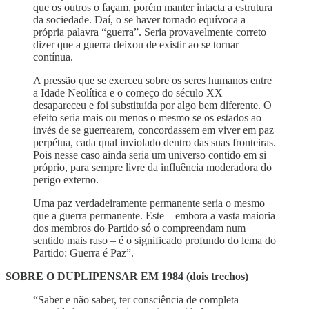
que os outros o façam, porém manter intacta a estrutura
da sociedade. Daí, o se haver tornado equívoca a
própria palavra “guerra”. Seria provavelmente correto
dizer que a guerra deixou de existir ao se tornar
contínua.
A pressão que se exerceu sobre os seres humanos entre
a Idade Neolítica e o começo do século XX
desapareceu e foi substituída por algo bem diferente. O
efeito seria mais ou menos o mesmo se os estados ao
invés de se guerrearem, concordassem em viver em paz
perpétua, cada qual inviolado dentro das suas fronteiras.
Pois nesse caso ainda seria um universo contido em si
próprio, para sempre livre da influência moderadora do
perigo externo.
Uma paz verdadeiramente permanente seria o mesmo
que a guerra permanente. Este – embora a vasta maioria
dos membros do Partido só o compreendam num
sentido mais raso – é o significado profundo do lema do
Partido: Guerra é Paz”.
SOBRE O DUPLIPENSAR EM 1984 (dois trechos)
“Saber e não saber, ter consciência de completa