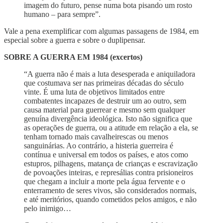
imagem do futuro, pense numa bota pisando um rosto
humano – para sempre”.
Vale a pena exemplificar com algumas passagens de 1984, em
especial sobre a guerra e sobre o duplipensar.
SOBRE A GUERRA EM 1984 (excertos)
“A guerra não é mais a luta desesperada e aniquiladora
que costumava ser nas primeiras décadas do século
vinte. É uma luta de objetivos limitados entre
combatentes incapazes de destruir um ao outro, sem
causa material para guerrear e mesmo sem qualquer
genuína divergência ideológica. Isto não significa que
as operações de guerra, ou a atitude em relação a ela, se
tenham tornado mais cavalheirescas ou menos
sanguinárias. Ao contrário, a histeria guerreira é
contínua e universal em todos os países, e atos como
estupros, pilhagens, matança de crianças e escravização
de povoações inteiras, e represálias contra prisioneiros
que chegam a incluir a morte pela água fervente e o
enterramento de seres vivos, são considerados normais,
e até meritórios, quando cometidos pelos amigos, e não
pelo inimigo…