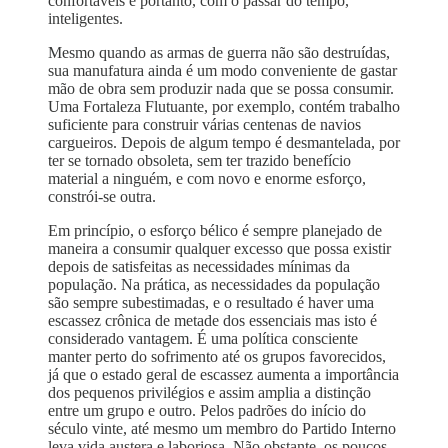
confortáveis e portanto, com o passar do tempo,
inteligentes.
Mesmo quando as armas de guerra não são destruídas,
sua manufatura ainda é um modo conveniente de gastar
mão de obra sem produzir nada que se possa consumir.
Uma Fortaleza Flutuante, por exemplo, contém trabalho
suficiente para construir várias centenas de navios
cargueiros. Depois de algum tempo é desmantelada, por
ter se tornado obsoleta, sem ter trazido benefício
material a ninguém, e com novo e enorme esforço,
constrói-se outra.
Em princípio, o esforço bélico é sempre planejado de
maneira a consumir qualquer excesso que possa existir
depois de satisfeitas as necessidades mínimas da
população. Na prática, as necessidades da população
são sempre subestimadas, e o resultado é haver uma
escassez crônica de metade dos essenciais mas isto é
considerado vantagem. É uma política consciente
manter perto do sofrimento até os grupos favorecidos,
já que o estado geral de escassez aumenta a importância
dos pequenos privilégios e assim amplia a distinção
entre um grupo e outro. Pelos padrões do início do
século vinte, até mesmo um membro do Partido Interno
leva vida austera e laboriosa. Não obstante, os poucos