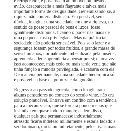
e refrigerador, e possuíssem automóvel ou mesmo
avião, desapareceria a mais flagrante e talvez mais
importante forma de desigualdade. Generalizando-se, a
riqueza não conferia distinção. Era possível, sem
dúvida, imaginar uma sociedade em que a riqueza, no
sentido de posse pessoal de bens e luxos, fosse
igualmente distribuída, ficando o poder nas mãos de
uma pequena casta privilegiada. Mas na prática tal
sociedade não poderia ser estável. Pois se o lazer e a
segurança fossem por todos fruídos, a grande massa de
seres humanos, normalmente imbecilizada pela miséria,
aprenderia a ler e aprenderia a pensar por si; e uma vez
isso acontecesse, mais cedo ou mais tarde veria que não
tinha função a minoria privilegiada, e acabaria com ela.
De maneira permanente, uma sociedade hierárquica só
é possível na base da pobreza e da ignorância.
Regressar ao passado agrícola, como imaginaram
alguns pensadores no começo do século vinte, não era
solução praticável. Entrava em conflito com a tendência
para a mecanização, que se tornara pouco menos que
instintiva em quase todo o mundo; e além disso,
qualquer país que permanecesse industrialmente
atrasado ficaria indefeso militarmente e estaria fadado a
ser dominado, direta ou indiretamente, pelos rivais mais