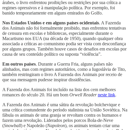
árabes, o livro enfrentou proibições ou restrições por sua crítica a
regimes opressivos e à manipulação política. Por exemplo, foi
banido temporariamente em alguns emirados do Golfo.
Nos Estados Unidos e em alguns países ocidentais
. A Fazenda
dos Animais não foi formalmente proibido, mas enfrentou tentativas
de censura em escolas e bibliotecas, especialmente durante o
Macartismo nos EUA (na década de 1950), quando qualquer obra
associada a críticas ao comunismo podia ser vista com desconfiança
por alguns grupos. Também houve casos de desafios em escolas por
causa de seu conteúdo político ou suposta “violência”.
Em outros países
. Durante a Guerra Fria, alguns países não
alinhados, mas com regimes autoritários, como a Iugoslávia de Tito,
também restringiram o livro A Fazenda dos Animais por receio de
que sua mensagem pudesse inspirar dissidências.
A Fazenda dos Animais foi incluído na lista dos cem melhores
romances do século 20. Há um bom
Orwell Reader
neste link
.
A Fazenda dos Animais é uma sátira da revolução bolchevique e
uma crítica contundente do período stalinista na União Soviética. Na
fábula os animais de uma granja se revoltam contra os humanos e
fazem uma revolução. Liderados pelos porcos Bola-de-Neve
(
Snowball
) e Napoleão (
Napoleon
), os animais tentam criar uma