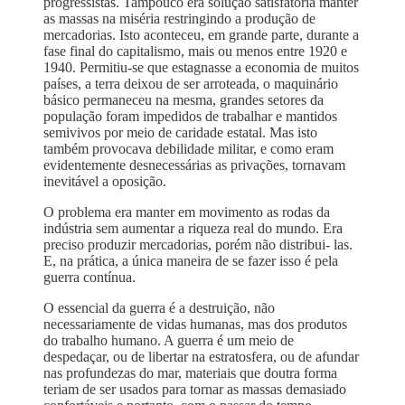
progressistas. Tampouco era solução satisfatória manter
as massas na miséria restringindo a produção de
mercadorias. Isto aconteceu, em grande parte, durante a
fase final do capitalismo, mais ou menos entre 1920 e
1940. Permitiu-se que estagnasse a economia de muitos
países, a terra deixou de ser arroteada, o maquinário
básico permaneceu na mesma, grandes setores da
população foram impedidos de trabalhar e mantidos
semivivos por meio de caridade estatal. Mas isto
também provocava debilidade militar, e como eram
evidentemente desnecessárias as privações, tornavam
inevitável a oposição.
O problema era manter em movimento as rodas da
indústria sem aumentar a riqueza real do mundo. Era
preciso produzir mercadorias, porém não distribui- las.
E, na prática, a única maneira de se fazer isso é pela
guerra contínua.
O essencial da guerra é a destruição, não
necessariamente de vidas humanas, mas dos produtos
do trabalho humano. A guerra é um meio de
despedaçar, ou de libertar na estratosfera, ou de afundar
nas profundezas do mar, materiais que doutra forma
teriam de ser usados para tornar as massas demasiado