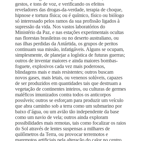
gestos, e tons de voz, e verificando os efeitos
reveladores das drogas-da-verdade, terapia de choque,
hipnose e tortura física; ou é químico, físico ou biólogo
só interessado pelos ramos da sua profissão ligados à
supressão da vida. Nos vastos laboratórios do
Ministério da Paz, e nas estações experimentais ocultas
nas florestas brasileiras ou no deserto australiano, ou
nas ilhas perdidas da Antártida, os grupos de peritos
continuam sua missão, infatigáveis. Alguns se ocupam,
simplesmente, de planejar a logística de futuras guerras;
outros de inventar maiores e ainda maiores bombas-
foguete, explosivos cada vez mais poderosos,
blindagens mais e mais resistentes; outros buscam
novos gases, mais letais, ou venenos solúveis, capazes
de ser produzidos em quantidades tais que destruam a
vegetação de continentes inteiros, ou culturas de germes
maléficos imunizados contra todos os anticorpos
possíveis; outros se esforçam para produzir um veículo
que abra caminho sob a terra como um submarino por
baixo d’água, ou um avião tão independente da base
como um navio de vela; outros ainda exploram
possibilidades mais remotas, tais como focalizar os raios
do Sol através de lentes suspensas a milhares de
quilômetros da Terra, ou provocar terremotos e
maremotos artificiais pela alteração do calor no centro