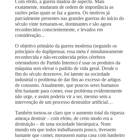
Com efeito, a guerra mudou de aspecto. Mais
exatamente, mudaram de ordem de importância as
razões pelas quais se faz a guerra. Os motivos já
parcialmente presentes nas grandes guerras do início do
século vinte tornaram-se, dominantes e são agora
reconhecidos conscientemente, e levados em
consideração...
O objetivo primário da guerra moderna (segundo os
princípios do duplipensar, essa meta é simultaneamente
reconhecida e não-reconhecida pelos cérebros
orientadores do Partido Interno) é usar os produtos da
máquina sem elevar o padrão de vida geral. Desde o
fim do século dezenove, foi latente na sociedade
industrial o problema de dar fim ao excesso de artigos
de consumo. Atualmente, que poucos seres humanos
têm bastante para comer, esse problema evidentemente
não urge, e assim poderia vir a ser, mesmo sem a
intervenção de um processo destruidor artificial…
Também tornou-se claro que o aumento total da riqueza
ameaça destruir – com efeito, de certo modo era a
destruição – de uma sociedade hierárquica. Num
mundo em que todos trabalhassem pouco, tivessem
bastante que comer, morassem numa casa com banheiro