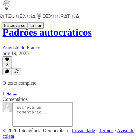
Inscreva-se
Entrar
Padrões autocráticos
Augusto de Franco
nov 19, 2025
8
O texto completo
Leia →
Comentários
© 2026 Inteligência Democrática
·
Privacidade
∙
Termos
∙
Aviso de
coleta