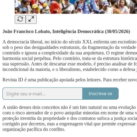
João Francisco Lobato, Inteligência Democrática (30/05/2026)
A democracia liberal, no início do século XXI, enfrenta um escrutínio 
sob o peso das desigualdades estruturais, da fragmentação da verdade 
conteúdo e ignora a complexidade da sua arquitetura. O regime democr
harmonia social perpétua. Pelo contrário, trata-se da estrutura históri
sua supressão. Antes de descartar esse modelo, é preciso analisar de
incondicional da maioria, e o liberalismo, estabelecido como a defesa j
Revista ID é uma publicação apoiada pelos leitores. Para receber novo
Inscreva-se
A união desses dois conceitos não é um fato natural ou uma evolução ga
com o risco aterrador de o povo aniquilar minorias em nome de uma vo
proteção irrestrita da propriedade e dos contratos sufoca a justiça soc
corrigido por decretos, mas a engrenagem vital que permite expressar o
organização pacífica do conflito.