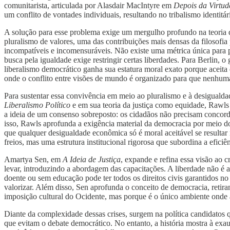
comunitarista, articulada por Alasdair MacIntyre em
Depois da Virtud
um conflito de vontades individuais, resultando no tribalismo identit
A solução para esse problema exige um mergulho profundo na teoria d
pluralismo de valores, uma das contribuições mais densas da filosofia
incompatíveis e incomensuráveis. Não existe uma métrica única para pesa
busca pela igualdade exige restringir certas liberdades. Para Berlin, 
liberalismo democrático ganha sua estatura moral exato porque aceita
onde o conflito entre visões de mundo é organizado para que nenhuma
Para sustentar essa convivência em meio ao pluralismo e à desigualdad
Liberalismo Político
e em sua teoria da justiça como equidade, Rawls e
a ideia de um consenso sobreposto: os cidadãos não precisam concorda
isso, Rawls aprofunda a exigência material da democracia por meio d
que qualquer desigualdade econômica só é moral aceitável se resultar
freios, mas uma estrutura institucional rigorosa que subordina a efici
Amartya Sen, em
A Ideia de Justiça
, expande e refina essa visão ao c
levar, introduzindo a abordagem das capacitações. A liberdade não é a
doente ou sem educação pode ter todos os direitos civis garantidos no
valorizar. Além disso, Sen aprofunda o conceito de democracia, retir
imposição cultural do Ocidente, mas porque é o único ambiente onde as
Diante da complexidade dessas crises, surgem na política candidatos q
que evitam o debate democrático. No entanto, a história mostra à exau