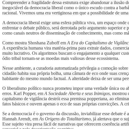
Compreender a fragilidade dessa estrutura exige abandonar a ilusão d
inegociável da democracia liberal como o único escudo contra a barbá
racional. Vivemos uma era vertiginosa em que a possibilidade de uma v
A democracia liberal exige uma esfera pública viva, um espaço onde c
enfrentar o debate público, será derrotada pelo argumento superior e
como canais neutros de disseminação de conhecimento, mas como máq
Como mostra Shoshana Zuboff em
A Era do Capitalismo de Vigilânc
A experiência humana vira matéria-prima para extrair dados, comerci
muito lucrativo. Os algoritmos buscam o engajamento a qualquer cust
ódio tribal tornam-se as moedas mais valiosas desse ecossistema.
Nesse ambiente, a curadoria automatizada privilegia a comoção sobre a
cidadão habita sua própria bolha, uma câmara de eco onde suas cren
habitante do mesmo mundo factual. A alteridade deixa de ser uma pers
O liberalismo político nunca prometeu impor uma verdade única ou abs
erros. Karl Popper, em
A Sociedade Aberta e seus Inimigos
, mostrou 
capitalismo de vigilância destrói essa premissa popperiana, ao elimin
fatos básicos e ouvem apenas o eco de suas próprias convicções. A cris
Se a democracia é o governo da discussão, inviabilizar esse debate é 
Hannah Arendt, em
As Origens do Totalitarismo
, já alertava que o s
Esse sujeito vira presa fácil de narrativas que oferecem coerência art