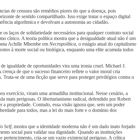
ências de censura são remédios piores do que a doença, pois
rizonte de sentido compartilhado. Isso exige tratar o espaço digital
ência algorítmica e devolvam a autonomia ao cidadão.
s laços de solidariedade necessários para qualquer contrato social
o cínico. A teoria política mostra que a desigualdade atual não é um
aponta Achille Mbembe em
Necropolítica
, o estágio atual do capitalismo
postos à morte social ou biológica, enquanto uma elite acumula todos
e igualdade de oportunidades vira uma ironia cruel. Michael J.
 crença de que o sucesso financeiro reflete o valor moral cria
. Trata-se de uma ficção que serve para proteger privilégios contra o
seu exercício, viram uma armadilha institucional. Nesse cenário, a
nda mais perigosas. O libertarianismo radical, defendido por Robert
er a propriedade. Contudo, essa visão ignora que, sem um poder
iberdade para todos, mas a lei do mais forte e o domínio dos
o Self
, mostra que a identidade moderna não é um dado inato forjado
nto social para validar sua dignidade. Quando as instituições
 pertencimento, cria-se um vazio existencial perigoso. A crítica