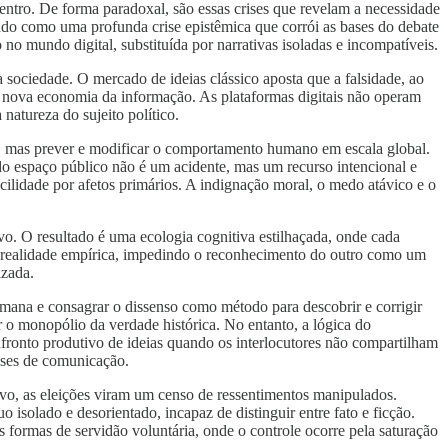
entro. De forma paradoxal, são essas crises que revelam a necessidade
indo como uma profunda crise epistêmica que corrói as bases do debate
no mundo digital, substituída por narrativas isoladas e incompatíveis.
sociedade. O mercado de ideias clássico aposta que a falsidade, ao
ma nova economia da informação. As plataformas digitais não operam
tureza do sujeito político.
o, mas prever e modificar o comportamento humano em escala global.
o espaço público não é um acidente, mas um recurso intencional e
ilidade por afetos primários. A indignação moral, o medo atávico e o
ivo. O resultado é uma ecologia cognitiva estilhaçada, onde cada
a realidade empírica, impedindo o reconhecimento do outro como um
izada.
umana e consagrar o dissenso como método para descobrir e corrigir
r o monopólio da verdade histórica. No entanto, a lógica do
onfronto produtivo de ideias quando os interlocutores não compartilham
bases de comunicação.
tivo, as eleições viram um censo de ressentimentos manipulados.
o isolado e desorientado, incapaz de distinguir entre fato e ficção.
as formas de servidão voluntária, onde o controle ocorre pela saturação