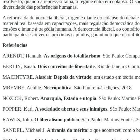
resolvê-lo; quando a repressão falha, o regime entra em colapso. O
diversidade das preferências humanas.
A reforma da democracia liberal, urgente diante do colapso do debate
material real baseada em capacitações, mais regulação democrática do 
tensões e imune à tragédia humana. A democracia liberal, ao contrário
participantes escrever os próximos capítulos, garantindo que o confli
Referências
ARENDT, Hannah.
As origens do totalitarismo
. São Paulo: Compan
BERLIN, Isaiah.
Dois conceitos de liberdade
. Rio de Janeiro: Cont
MACINTYRE, Alasdair.
Depois da virtude
: um estudo em teoria 
MBEMBE, Achille.
Necropolítica
. São Paulo: n-1 edições, 2018.
NOZICK, Robert.
Anarquia, Estado e utopia
. São Paulo: Martins 
POPPER, Karl.
A sociedade aberta e seus inimigos
. São Paulo: Mar
RAWLS, John.
O liberalismo político
. São Paulo: Martins Fontes, 2
SANDEL, Michael J.
A tirania do mérito
: o que aconteceu com o b