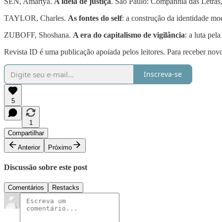
SEN, Amartya.
A ideia de justiça
. São Paulo: Companhia das Letras
TAYLOR, Charles.
As fontes do self
: a construção da identidade mo
ZUBOFF, Shoshana.
A era do capitalismo de vigilância
: a luta pel
Revista ID é uma publicação apoiada pelos leitores. Para receber novo
Inscreva-se
5
1
Compartilhar
Anterior
Próximo
Discussão sobre este post
Comentários
Restacks