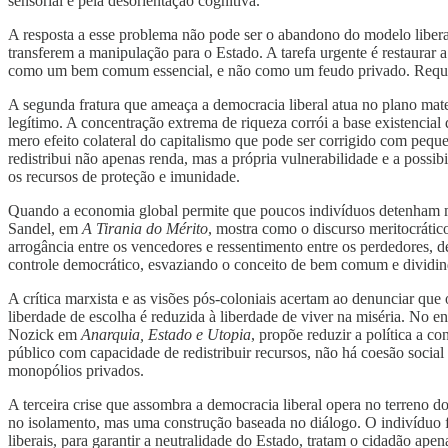
sensorial e pela desorientação cognitiva.
A resposta a esse problema não pode ser o abandono do modelo liberal
transferem a manipulação para o Estado. A tarefa urgente é restaurar a 
como um bem comum essencial, e não como um feudo privado. Requer 
A segunda fratura que ameaça a democracia liberal atua no plano mat
legítimo. A concentração extrema de riqueza corrói a base existencia
mero efeito colateral do capitalismo que pode ser corrigido com pe
redistribui não apenas renda, mas a própria vulnerabilidade e a possi
os recursos de proteção e imunidade.
Quando a economia global permite que poucos indivíduos detenham mai
Sandel, em
A Tirania do Mérito
, mostra como o discurso meritocrático
arrogância entre os vencedores e ressentimento entre os perdedores, de
controle democrático, esvaziando o conceito de bem comum e dividin
A crítica marxista e as visões pós-coloniais acertam ao denunciar que 
liberdade de escolha é reduzida à liberdade de viver na miséria. No en
Nozick em
Anarquia, Estado e Utopia
, propõe reduzir a política a 
público com capacidade de redistribuir recursos, não há coesão social
monopólios privados.
A terceira crise que assombra a democracia liberal opera no terreno d
no isolamento, mas uma construção baseada no diálogo. O indivíduo f
liberais, para garantir a neutralidade do Estado, tratam o cidadão ape