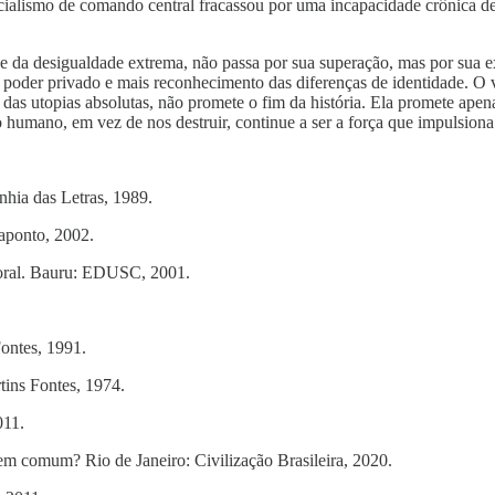
 socialismo de comando central fracassou por uma incapacidade crônic
 e da desigualdade extrema, não passa por sua superação, mas por sua e
poder privado e mais reconhecimento das diferenças de identidade. O ver
 das utopias absolutas, não promete o fim da história. Ela promete ape
to humano, em vez de nos destruir, continue a ser a força que impulsion
hia das Letras, 1989.
raponto, 2002.
moral. Bauru: EDUSC, 2001.
Fontes, 1991.
tins Fontes, 1974.
011.
em comum? Rio de Janeiro: Civilização Brasileira, 2020.