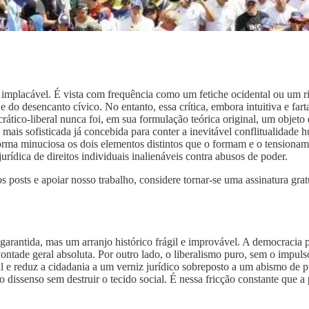
implacável. É vista com frequência como um fetiche ocidental ou um ritua
e do desencanto cívico. No entanto, essa crítica, embora intuitiva e f
ático-liberal nunca foi, em sua formulação teórica original, um objeto
ca mais sofisticada já concebida para conter a inevitável conflitualidade
 forma minuciosa os dois elementos distintos que o formam e o tensiona
urídica de direitos individuais inalienáveis contra abusos de poder.
s posts e apoiar nosso trabalho, considere tornar-se uma assinatura grat
rantida, mas um arranjo histórico frágil e improvável. A democracia pur
ntade geral absoluta. Por outro lado, o liberalismo puro, sem o impulso
ial e reduz a cidadania a um verniz jurídico sobreposto a um abismo de pr
 dissenso sem destruir o tecido social. É nessa fricção constante que a 