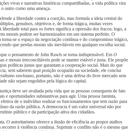
ões vivas e narrativas históricas compartilhadas, a vida política vira
ver o outro como uma ameaça.
efende a liberdade contra a coerção, mas formula a ideia central do
tiplos, genuínos, objetivos e, de forma trágica, muitas vezes
liberdade total para os fortes significa a opressão dos fracos; logo, a
os bens morais podem ser harmonizados em um sistema perfeito. O
ca torna-se o espaço da negociação contínua e do compromisso trágico,
cendo que perdas morais são inevitáveis em qualquer escolha social.
aqui que o pensamento de John Rawls se torna indispensável. Em
O
s e morais irreconciliáveis pode se manter estável e justa. Ele propõe
ras políticas justas que garantam a cooperação social. Mais do que
cia, sem saberem qual posição ocuparão na sociedade, ele conclui
eralismo rawlsiano, portanto, não é uma defesa do livre mercado sem
dade não sejam engolidos pela lógica do capital.
 a justiça deve ser avaliada pela vida que as pessoas conseguem de fato
ais e oportunidades substantivas para agir. Uma pessoa faminta,
 efetiva de o indivíduo realizar os funcionamentos que tem razão para
tínuo da razão pública. A democracia é um valor universal não por
utínio público e da participação ativa dos cidadãos.
. O autoritarismo oferece a ilusão de eficiência ao propor atalhos
m recorrer à violência contínua. Suprimir o conflito não é o mesmo que