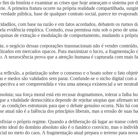
o fim da história e examinar as crises que hoje ameaçam o sistema por d
rie. A primeira fratura ocorre na própria realidade compartilhada, surg
erdade pública, base de qualquer contrato social, parece ter evaporado 
idadãos, com base na razão e em fatos acordados, debatem os rumos da 
 pela evidência empírica. Contudo, essa premissa ruiu sob o peso de u
uinas de extração e modulação de comportamento, mudando a própria na
ia
, o negócio dessas corporações transnacionais não é vender conteúd
alizados em mercados opacos. Para maximizar o lucro, a fragmentação d
o. A neurociência prova que a atenção humana é capturada com mais fac
 reflexão, a polarização sobre o consenso e o boato sobre o fato objet
ças e medos são validados sem parar. Confunde-se o nicho digital com 
pectiva a ser compreendida e vira uma ameaça existencial a ser neutral
oluta; sua força moral está em recusar dogmatismos, tolerar a falha h
que a vitalidade democrática depende de rejeitar utopias que afirmam te
ar as condições estruturais para que o debate genuíno ocorra. Não há c
e atual não é a falência dos princípios liberais, mas a erosão de suas 
asfixiar o próprio regime. Quando a deliberação dá lugar ao transe cole
ujeito ideal do domínio absoluto não é o fanático convicto, mas o indivídu
ificial no meio do caos. A fragmentação atual prepara o terreno para nov