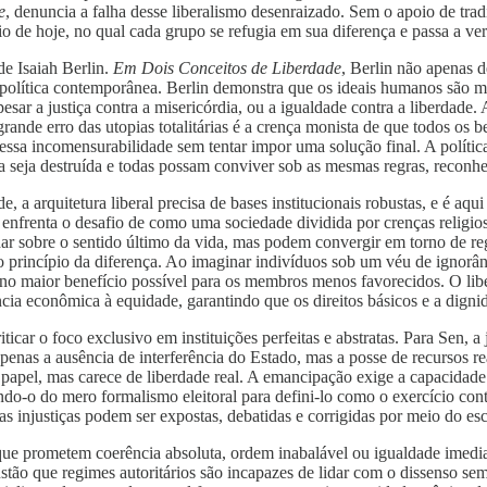
e
, denuncia a falha desse liberalismo desenraizado. Sem o apoio de tradiç
ário de hoje, no qual cada grupo se refugia em sua diferença e passa a 
e Isaiah Berlin.
Em Dois Conceitos de Liberdade
, Berlin não apenas d
 política contemporânea. Berlin demonstra que os ideais humanos são múl
r a justiça contra a misericórdia, ou a igualdade contra a liberdade. A 
o grande erro das utopias totalitárias é a crença monista de que todos 
 essa incomensurabilidade sem tentar impor uma solução final. A políti
 seja destruída e todas possam conviver sob as mesmas regras, reconhe
e, a arquitetura liberal precisa de bases institucionais robustas, e é 
nfrenta o desafio de como uma sociedade dividida por crenças religiosa
r sobre o sentido último da vida, mas podem convergir em torno de reg
o princípio da diferença. Ao imaginar indivíduos sob um véu de ignorân
 no maior benefício possível para os membros menos favorecidos. O lib
ência econômica à equidade, garantindo que os direitos básicos e a digni
riticar o foco exclusivo em instituições perfeitas e abstratas. Para Sen,
penas a ausência de interferência do Estado, mas a posse de recursos re
 papel, mas carece de liberdade real. A emancipação exige a capacidade
ando-o do mero formalismo eleitoral para defini-lo como o exercício con
 injustiças podem ser expostas, debatidas e corrigidas por meio do escr
ue prometem coerência absoluta, ordem inabalável ou igualdade imediata
stão que regimes autoritários são incapazes de lidar com o dissenso se