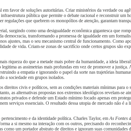
 em favor de soluções autoritárias. Criar ministérios da verdade ou ag
infraestrutura pública que permite o debate racional e reconstruir um ho
regulações que quebrem os monopólios de atenção, garantam transpar
erial, surgindo como uma desigualdade econômica gigantesca que rompe o
l da democracia, transformando a promessa de igualdade em um formalism
quenos ajustes, mas o seu mecanismo central de funcionamento. Como 
bilidade de vida. Criam-se zonas de sacrifício onde certos grupos são ex
s riqueza do que a metade mais pobre da humanidade, a ideia liberal d
 legitima as assimetrias mais profundas em vez de promover a justiça. A
struindo a empatia e ignorando o papel da sorte nas trajetórias humanas
do a sociedade em grupos isolados.
os direitos civis e políticos, sem as condições materiais mínimas para o 
tanto, as alternativas propostas nos extremos ideológicos revelam-se ai
contratos privados e defende um Estado mínimo focado apenas em proteg
 nem serviços essenciais. O resultado dessa utopia de mercado não é a l
o pertencimento e da identidade política. Charles Taylor, em
As Fontes d
orma a si mesmo na interação com os outros, precisando do reconhecime
nas como um portador abstrato de direitos e ignoram suas comunidades de