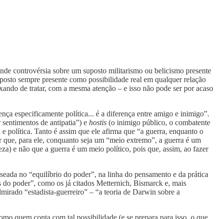
ande controvérsia sobre um suposto militarismo ou belicismo presente
uposto sempre presente como possibilidade real em qualquer relação
ixando de tratar, com a mesma atenção – e isso não pode ser por acaso
nça especificamente política... é a diferença entre amigo e inimigo”.
 sentimentos de antipatia”) e
hostis
(o inimigo público, o combatente
 e política. Tanto é assim que ele afirma que “a guerra, enquanto o
zer que, para ele, conquanto seja um “meio extremo”, a guerra é um
eza) e não que a guerra é um meio político, pois que, assim, ao fazer
aseada no “equilíbrio do poder”, na linha do pensamento e da prática
s do poder”, como os já citados Metternich, Bismarck e, mais
mirado “estadista-guerreiro” – “a teoria de Darwin sobre a
como quem conta com tal possibilidade (e se prepara para isso, o que