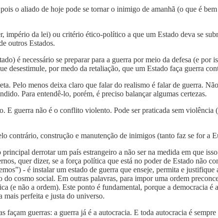
s, pois o aliado de hoje pode se tornar o inimigo de amanhã (o que é be
, império da lei) ou critério ético-político a que um Estado deva se su
de outros Estados.
do) é necessário se preparar para a guerra por meio da defesa (e por i
que desestimule, por medo da retaliação, que um Estado faça guerra cont
eta. Pelo menos deixa claro que falar do realismo é falar de guerra. Nã
tendido. Para entendê-lo, porém, é preciso balançar algumas certezas.
. E guerra não é o conflito violento. Pode ser praticada sem violência (f
elo contrário, construção e manutenção de inimigos (tanto faz se for a E
principal derrotar um país estrangeiro a não ser na medida em que isso 
ernos, quer dizer, se a força política que está no poder de Estado não c
mos”) - é instalar um estado de guerra que enseje, permita e justifique 
ão do cosmo social. Em outras palavras, para impor uma ordem preconce
ica (e não a ordem). Este ponto é fundamental, porque a democracia é 
mais perfeita e justa do universo.
as façam guerras: a guerra já é a autocracia. E toda autocracia é semp