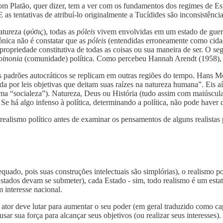
com Platão, quer dizer, tem a ver com os fundamentos dos regimes de E
E as tentativas de atribuí-lo originalmente a Tucídides são inconsistên
atureza (
φύσις
), todas as
póleis
vivem envolvidas em um estado de guerra
ônica não é constatar que as
póleis
(entendidas erroneamente como cidad
propriedade constitutiva de todas as coisas ou sua maneira de ser. O s
oinonia
(comunidade) política. Como percebeu Hannah Arendt (1958), e
padrões autocráticos se replicam em outras regiões do tempo. Hans Mor
da por leis objetivas que deitam suas raízes na natureza humana”. Eis aí
 “socialeza”). Natureza, Deus ou História (tudo assim com maiúsculas
. Se há algo infenso à política, determinando a política, não pode haver
realismo político antes de examinar os pensamentos de alguns realistas p
uado, pois suas construções intelectuais são simplórias), o realismo po
stados devam se submeter), cada Estado - sim, todo realismo é um estat
 interesse nacional.
 ator deve lutar para aumentar o seu poder (em geral traduzido como ca
ar sua força para alcançar seus objetivos (ou realizar seus interesses).