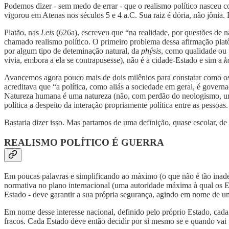
Podemos dizer - sem medo de errar - que o realismo político nasceu 
vigorou em Atenas nos séculos 5 e 4 a.C. Sua raiz é dória, não jônia. 
Platão, nas
Leis
(626a), escreveu que “na realidade, por questões de n
chamado realismo político. O primeiro problema dessa afirmação plat
por algum tipo de deteminação natural, da
phýsis
, como qualidade ou 
vivia, embora a ela se contrapusesse), não é a cidade-Estado e sim a
k
Avancemos agora pouco mais de dois milênios para constatar como os 
acreditava que “a política, como aliás a sociedade em geral, é governa
Natureza humana é uma natureza (não, com perdão do neologismo, uma
política a despeito da interação propriamente política entre as pessoas
Bastaria dizer isso. Mas partamos de uma definição, quase escolar, de 
REALISMO POLÍTICO É GUERRA
Em poucas palavras e simplificando ao máximo (o que não é tão inadeq
normativa no plano internacional (uma autoridade máxima à qual os E
Estado - deve garantir a sua própria segurança, agindo em nome de um
Em nome desse interesse nacional, definido pelo próprio Estado, cada
fracos. Cada Estado deve então decidir por si mesmo se e quando vai us