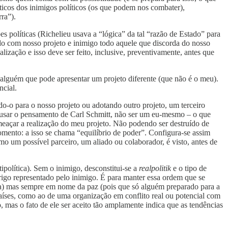
ticos dos inimigos políticos (os que podem nos combater),
ra”).
s políticas (Richelieu usava a “lógica” da tal “razão de Estado” para
rdo com nosso projeto e inimigo todo aquele que discorda do nosso
alização e isso deve ser feito, inclusive, preventivamente, antes que
omo alguém que pode apresentar um projeto diferente (que não é o meu).
ncial.
do-o para o nosso projeto ou adotando outro projeto, um terceiro
ara usar o pensamento de Carl Schmitt, não ser um eu-mesmo – o que
meaçar a realização do meu projeto. Não podendo ser destruído de
momento: a isso se chama “equilíbrio de poder”. Configura-se assim
o um possível parceiro, um aliado ou colaborador, é visto, antes de
ipolítica). Sem o inimigo, desconstitui-se a
realpolitik
e o tipo de
rigo representado pelo inimigo. É para manter essa ordem que se
rta) mas sempre em nome da paz (pois que só alguém preparado para a
 países, como ao de uma organização em conflito real ou potencial com
 mas o fato de ele ser aceito tão amplamente indica que as tendências