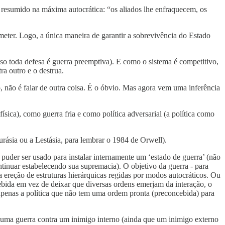
m resumido na máxima autocrática: “os aliados lhe enfraquecem, os
bmeter. Logo, a única maneira de garantir a sobrevivência do Estado
sso toda defesa é guerra preemptiva). E como o sistema é competitivo,
ra outro e o destrua.
o, não é falar de outra coisa. É o óbvio. Mas agora vem uma inferência
ísica), como guerra fria e como política adversarial (a política como
urásia ou a Lestásia, para lembrar o 1984 de Orwell).
puder ser usado para instalar internamente um ‘estado de guerra’ (não
ontinuar estabelecendo sua supremacia). O objetivo da guerra - para
a ereção de estruturas hierárquicas regidas por modos autocráticos. Ou
bida em vez de deixar que diversas ordens emerjam da interação, o
apenas a política que não tem uma ordem pronta (preconcebida) para
re uma guerra contra um inimigo interno (ainda que um inimigo externo