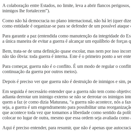
A colaboração entre Estados, no limite, leva a abrir flancos perigoso
inimigos lhe fortalecem”).
Como não há democracia no plano internacional, não há lei (quer dizer
como entidade é organizar-se para se defender de um possível ataque 
Para garantir a paz (entendida como manutenção da integridade do Esta
a única maneira de evitar a guerra é alcançar um equilíbrio de forças 
Bem, trata-se de uma definição quase escolar, mas nem por isso incorr
não tão óbvia: toda guerra é interna. Este é o primeiro ponto a ser en
Para começar, guerra não é o conflito. É um modo de regular o conflito
continuação da guerra por outros meios).
Depois é preciso ver que guerra não é destruição de inimigos e sim, p
Em seguida é necessário entender que a guerra não tem como objetivo 
adianta derrotar um inimigo externo se não se derrotar os inimigos int
quem a faz (e como dizia Maturana, “a guerra não acontece, nós a faze
seja, a guerra é um engendramento para possibilitar uma reorganizaç
que acontece toda vez que tomamos a liberdade como sentido da polít
colocar no lugar de outra, mesmo que essa ordem seja avaliada como a 
Aqui é preciso entender, para resumir, que não é apenas que autocraci