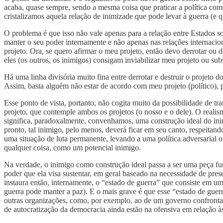
acaba, quase sempre, sendo a mesma coisa que praticar a política com
cristalizamos aquela relação de inimizade que pode levar à guerra (e 
O problema é que isso não vale apenas para a relação entre Estados so
manter o seu poder internamente e não apenas nas relações internacio
projeto. Ora, se quero afirmar o meu projeto, então devo derrotar ou de
eles (os outros, os inimigos) consigam inviabilizar meu projeto ou subs
Há uma linha divisória muito fina entre derrotar e destruir o projeto 
Assim, basta alguém não estar de acordo com meu projeto (político), p
Esse ponto de vista, portanto, não cogita muito da possibilidade de t
projeto, que contemple ambos os projetos (o nosso e o dele). O realis
significa, paradoxalmente, convenhamos, uma construção ideal do ini
pronto, tal inimigo, pelo menos, deverá ficar em seu canto, respeitan
uma situação de luta permanente, levando a uma política adversarial 
qualquer coisa, como um potencial inimigo.
Na verdade, o inimigo como construção ideal passa a ser uma peça func
poder que ela visa sustentar, em geral baseado na necessidade de pre
instaura então, internamente, o “estado de guerra” que consiste em 
guerra pode manter a paz). E o mais grave é que esse “estado de guerr
outras organizações, como, por exemplo, ao de um governo confrontado
de autocratização da democracia ainda estão na ofensiva em relação 