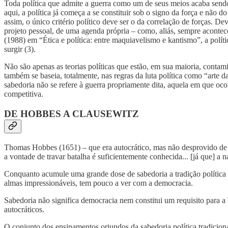
Toda política que admite a guerra como um de seus meios acaba sendo u
aqui, a política já começa a se constituir sob o signo da força e não 
assim, o único critério político deve ser o da correlação de forças. De
projeto pessoal, de uma agenda própria – como, aliás, sempre acontece
(1988) em “Ética e política: entre maquiavelismo e kantismo”, a polític
surgir (3).
Não são apenas as teorias políticas que estão, em sua maioria, contam
também se baseia, totalmente, nas regras da luta política como “arte d
sabedoria não se refere à guerra propriamente dita, aquela em que ocorr
competitiva.
DE HOBBES A CLAUSEWITZ
Thomas Hobbes (1651) – que era autocrático, mas não desprovido de in
a vontade de travar batalha é suficientemente conhecida... [já que] a n
Conquanto acumule uma grande dose de sabedoria a tradição política é a
almas impressionáveis, tem pouco a ver com a democracia.
Sabedoria não significa democracia nem constitui um requisito para a
autocráticos.
O conjunto dos ensinamentos oriundos da sabedoria política tradicion