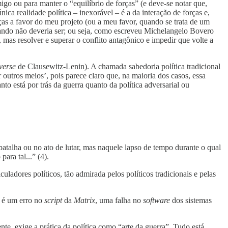
igo ou para manter o “equilíbrio de forças” (e deve-se notar que,
única realidade política – inexorável – é a da interação de forças e,
orças a favor do meu projeto (ou a meu favor, quando se trata de um
 quando não deveria ser; ou seja, como escreveu Michelangelo Bovero
, mas resolver e superar o conflito antagônico e impedir que volte a
verse
de Clausewitz-Lenin). A chamada sabedoria política tradicional
 outros meios’, pois parece claro que, na maioria dos casos, essa
nto está por trás da guerra quanto da política adversarial ou
atalha ou no ato de lutar, mas naquele lapso de tempo durante o qual
ara tal...” (4).
ladores políticos, tão admirada pelos políticos tradicionais e pelas
; é um erro no
script
da
Matrix
, uma falha no
software
dos sistemas
e, exige a prática da política como “arte da guerra”. Tudo está