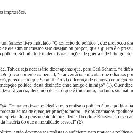
as impressões.
, um famoso livro intitulado “O conceito do político”, que provocou gr
to de ele admitir (mesmo sem desejar, ou propor) que a guerra é o press
político, Schmitt insiste demais nas noções de guerra e de inimigo, de
a. Talvez seja necessário dizer apenas que, para Carl Schmitt, “a difere
o
lato
(o concorrente comercial, “o adversário particular que odiamos por
ico), parece claro que Schmitt não via diferença de natureza entre guerra
concepção política, desta distinção entre amigo e inimigo” (1). Quer di
de levar à guerra, deixando de ser o que é (mudando, portanto, sua natur
itik
. Contrapondo-se ao idealismo, o realismo político é uma política b
colocada acima de qualquer princípio moral – e dos chamados “político
 interpretando o pensamento do presidente Theodore Roosevelt, o seu ad
da história do que a moralidade pessoal” (2).
tico, então devemos ser realistas o suficiente para praticar a política 