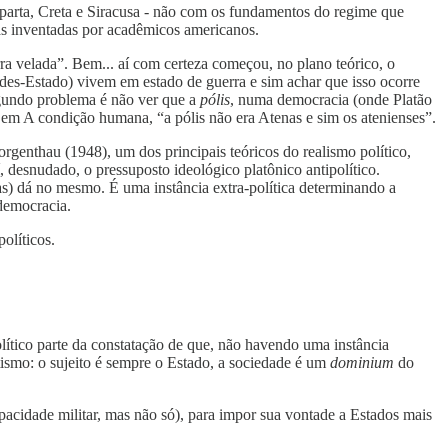
sparta, Creta e Siracusa - não com os fundamentos do regime que
cias inventadas por acadêmicos americanos.
 velada”. Bem... aí com certeza começou, no plano teórico, o
es-Estado) vivem em estado de guerra e sim achar que isso ocorre
egundo problema é não ver que a
pólis
, numa democracia (onde Platão
m A condição humana, “a pólis não era Atenas e sim os atenienses”.
genthau (1948), um dos principais teóricos do realismo político,
, desnudado, o pressuposto ideológico platônico antipolítico.
) dá no mesmo. É uma instância extra-política determinando a
 democracia.
olíticos.
lítico parte da constatação de que, não havendo uma instância
ismo: o sujeito é sempre o Estado, a sociedade é um
dominium
do
pacidade militar, mas não só), para impor sua vontade a Estados mais