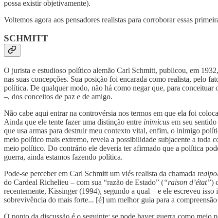
possa existir objetivamente).
Voltemos agora aos pensadores realistas para corroborar essas primeir
SCHMITT
O jurista e estudioso político alemão Carl Schmitt, publicou, em 1932
nas suas concepções. Sua posição foi encarada como realista, pelo fa
política. De qualquer modo, não há como negar que, para conceituar o 
–, dos conceitos de paz e de amigo.
Não cabe aqui entrar na controvérsia nos termos em que ela foi colocad
Ainda que ele tente fazer uma distinção entre
inimicus
em seu sentid
que usa armas para destruir meu contexto vital, enfim, o inimigo polít
meio político mais extremo, revela a possibilidade subjacente a toda 
meio político. Do contrário ele deveria ter afirmado que a política po
guerra, ainda estamos fazendo política.
Pode-se perceber em Carl Schmitt um viés realista da chamada
realpol
do Cardeal Richelieu – com sua “razão de Estado” (
“raison d’état”
) 
recentemente, Kissinger (1994), segundo a qual – e ele escreveu isso
sobrevivência do mais forte... [é] um melhor guia para a compreensão 
O ponto da discussão é o seguinte: se pode haver guerra como meio polí