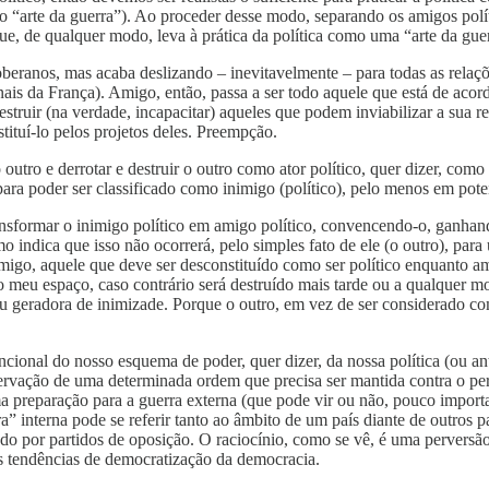
o “arte da guerra”). Ao proceder desse modo, separando os amigos polí
que, de qualquer modo, leva à prática da política como uma “arte da guer
beranos, mas acaba deslizando – inevitavelmente – para todas as relaçõe
nais da França). Amigo, então, passa a ser todo aquele que está de aco
struir (na verdade, incapacitar) aqueles que podem inviabilizar a sua re
tituí-lo pelos projetos deles. Preempção.
do outro e derrotar e destruir o outro como ator político, quer dizer, c
ara poder ser classificado como inimigo (político), pelo menos em pote
ransformar o inimigo político em amigo político, convencendo-o, ganhan
mo indica que isso não ocorrerá, pelo simples fato de ele (o outro), p
migo, aquele que deve ser desconstituído como ser político enquanto a
do meu espaço, caso contrário será destruído mais tarde ou a qualquer 
ou geradora de inimizade. Porque o outro, em vez de ser considerado com
ional do nosso esquema de poder, quer dizer, da nossa política (ou ant
servação de uma determinada ordem que precisa ser mantida contra o pe
uma preparação para a guerra externa (que pode vir ou não, pouco impo
a” interna pode se referir tanto ao âmbito de um país diante de outros
 por partidos de oposição. O raciocínio, como se vê, é uma perversão,
às tendências de democratização da democracia.