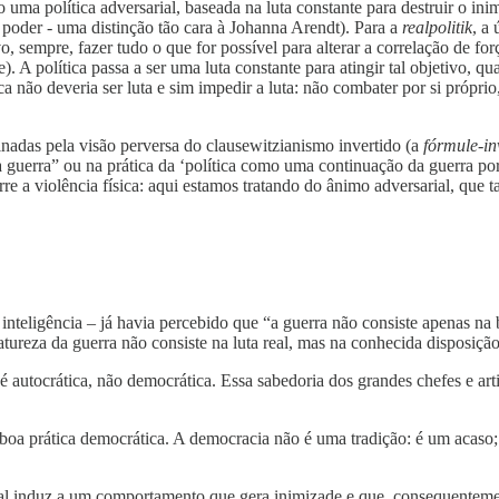
ma política adversarial, baseada na luta constante para destruir o inim
do poder - uma distinção tão cara à Johanna Arendt). Para a
realpolitik
, a 
vo, sempre, fazer tudo o que for possível para alterar a correlação de f
). A política passa a ser uma luta constante para atingir tal objetivo,
a não deveria ser luta e sim impedir a luta: não combater por si próprio
inadas pela visão perversa do clausewitzianismo invertido (a
fórmule-in
a guerra” ou na prática da ‘política como uma continuação da guerra por
e a violência física: aqui estamos tratando do ânimo adversarial, que ta
teligência – já havia percebido que “a guerra não consiste apenas na b
atureza da guerra não consiste na luta real, mas na conhecida disposição p
utocrática, não democrática. Essa sabedoria dos grandes chefes e articu
 boa prática democrática. A democracia não é uma tradição: é um acaso
al induz a um comportamento que gera inimizade e que, consequentement