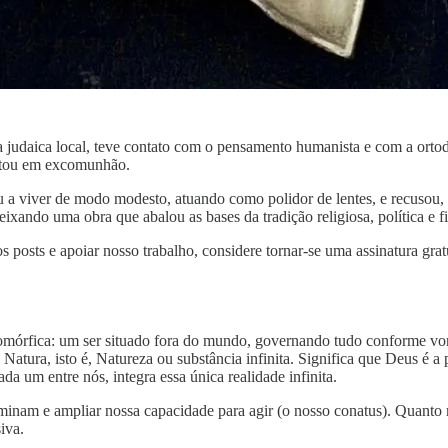
udaica local, teve contato com o pensamento humanista e com a ortodo
ultou em excomunhão.
 a viver de modo modesto, atuando como polidor de lentes, e recusou,
eixando uma obra que abalou as bases da tradição religiosa, política e f
s posts e apoiar nosso trabalho, considere tornar-se uma assinatura grat
mórfica: um ser situado fora do mundo, governando tudo conforme vonta
Natura, isto é, Natureza ou substância infinita. Significa que Deus é a
ada um entre nós, integra essa única realidade infinita.
rminam e ampliar nossa capacidade para agir (o nosso conatus). Quanto
iva.