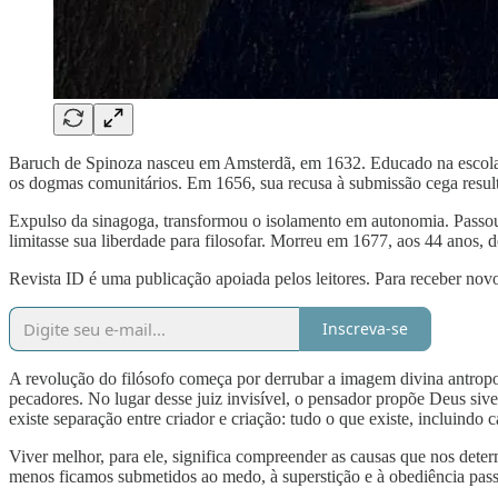
Baruch de Spinoza nasceu em Amsterdã, em 1632. Educado na escola j
os dogmas comunitários. Em 1656, sua recusa à submissão cega res
Expulso da sinagoga, transformou o isolamento em autonomia. Passou
limitasse sua liberdade para filosofar. Morreu em 1677, aos 44 anos, d
Revista ID é uma publicação apoiada pelos leitores. Para receber novo
Inscreva-se
A revolução do filósofo começa por derrubar a imagem divina antropo
pecadores. No lugar desse juiz invisível, o pensador propõe Deus sive 
existe separação entre criador e criação: tudo o que existe, incluindo c
Viver melhor, para ele, significa compreender as causas que nos dete
menos ficamos submetidos ao medo, à superstição e à obediência pass