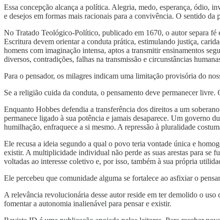
Essa concepção alcança a política. Alegria, medo, esperança, ódio, in
e desejos em formas mais racionais para a convivência. O sentido da p
No Tratado Teológico-Político, publicado em 1670, o autor separa fé e
Escritura devem orientar a conduta prática, estimulando justiça, carid
homens com imaginação intensa, aptos a transmitir ensinamentos segu
diversos, contradições, falhas na transmissão e circunstâncias humana
Para o pensador, os milagres indicam uma limitação provisória do nos
Se a religião cuida da conduta, o pensamento deve permanecer livre. 
Enquanto Hobbes defendia a transferência dos direitos a um soberano 
permanece ligado à sua potência e jamais desaparece. Um governo du
humilhação, enfraquece a si mesmo. A repressão à pluralidade costuma
Ele recusa a ideia segundo a qual o povo teria vontade única e homo
existir. A multiplicidade individual não perde as suas arestas para se 
voltadas ao interesse coletivo e, por isso, também à sua própria utilida
Ele percebeu que comunidade alguma se fortalece ao asfixiar o pensa
A relevância revolucionária desse autor reside em ter demolido o us
fomentar a autonomia inalienável para pensar e existir.