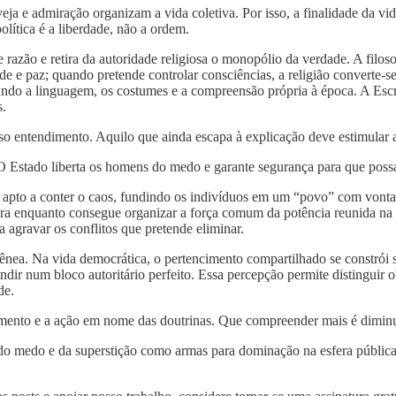
veja e admiração organizam a vida coletiva. Por isso, a finalidade da 
olítica é a liberdade, não a ordem.
 razão e retira da autoridade religiosa o monopólio da verdade. A filos
ade e paz; quando pretende controlar consciências, a religião converte-
ndo a linguagem, os costumes e a compreensão própria à época. A Escri
s.
so entendimento. Aquilo que ainda escapa à explicação deve estimular 
O Estado liberta os homens do medo e garante segurança para que possa
apto a conter o caos, fundindo os indivíduos em um “povo” com vontade 
ra enquanto consegue organizar a força comum da potência reunida na
 agravar os conflitos que pretende eliminar.
gênea. Na vida democrática, o pertencimento compartilhado se constrói
fundir num bloco autoritário perfeito. Essa percepção permite distinguir o
de.
mento e a ação em nome das doutrinas. Que compreender mais é diminui
o do medo e da superstição como armas para dominação na esfera públic