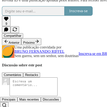
Revista ID é uma publicação apoiada pelos leitores. Para receber novo
Inscreva-se
9
Compartilhar
Anterior
Próximo
Uma publicação convidada por
BRUNO FERNANDO RIFFEL
Inscreva-se em 
Sem guerra, sem um senhor, sem doutrinas
Discussão sobre este post
Comentários
Restacks
Principais
Mais recentes
Discussões