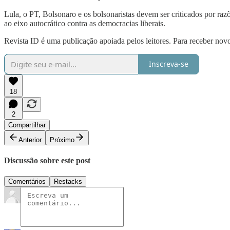
Lula, o PT, Bolsonaro e os bolsonaristas devem ser criticados por razõ
ao eixo autocrático contra as democracias liberais.
Revista ID é uma publicação apoiada pelos leitores. Para receber novo
Inscreva-se
18
2
Compartilhar
Anterior
Próximo
Discussão sobre este post
Comentários
Restacks