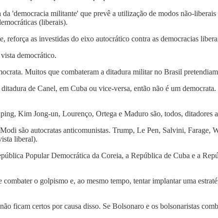
da 'democracia militante' que prevê a utilização de modos não-liberais 
emocráticas (liberais).
orça as investidas do eixo autocrático contra as democracias liberais.
vista democrático.
ata. Muitos que combateram a ditadura militar no Brasil pretendiam in
a ditadura de Canel, em Cuba ou vice-versa, então não é um democrata. 
ing, Kim Jong-un, Lourenço, Ortega e Maduro são, todos, ditadores an
 são autocratas anticomunistas. Trump, Le Pen, Salvini, Farage, Weid
sta liberal).
epública Popular Democrática da Coreia, a República de Cuba e a Repúb
mbater o golpismo e, ao mesmo tempo, tentar implantar uma estratégia 
não ficam certos por causa disso. Se Bolsonaro e os bolsonaristas comba