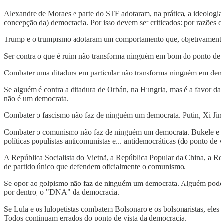
Alexandre de Moraes e parte do STF adotaram, na prática, a ideologia 
concepção da) democracia. Por isso devem ser criticados: por razões d
Trump e o trumpismo adotaram um comportamento que, objetivamente, ref
Ser contra o que é ruim não transforma ninguém em bom do ponto de 
Combater uma ditadura em particular não transforma ninguém em democr
Se alguém é contra a ditadura de Orbán, na Hungria, mas é a favor d
não é um democrata.
Combater o fascismo não faz de ninguém um democrata. Putin, Xi Jinp
Combater o comunismo não faz de ninguém um democrata. Bukele e Modi
políticas populistas anticomunistas e... antidemocráticas (do ponto de vi
A República Socialista do Vietnã, a República Popular da China, a R
de partido único que defendem oficialmente o comunismo.
Se opor ao golpismo não faz de ninguém um democrata. Alguém pode co
por dentro, o "DNA" da democracia.
Se Lula e os lulopetistas combatem Bolsonaro e os bolsonaristas, eles 
Todos continuam errados do ponto de vista da democracia.