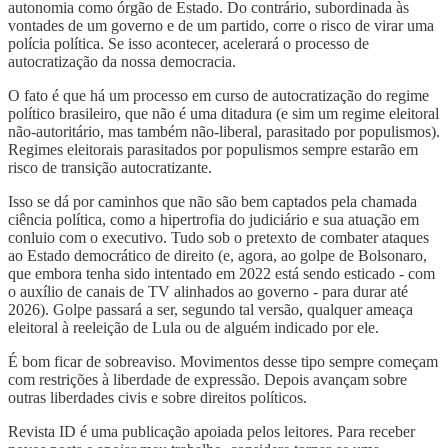
autonomia como órgão de Estado. Do contrário, subordinada às
vontades de um governo e de um partido, corre o risco de virar uma
polícia política. Se isso acontecer, acelerará o processo de
autocratização da nossa democracia.
O fato é que há um processo em curso de autocratização do regime
político brasileiro, que não é uma ditadura (e sim um regime eleitoral
não-autoritário, mas também não-liberal, parasitado por populismos).
Regimes eleitorais parasitados por populismos sempre estarão em
risco de transição autocratizante.
Isso se dá por caminhos que não são bem captados pela chamada
ciência política, como a hipertrofia do judiciário e sua atuação em
conluio com o executivo. Tudo sob o pretexto de combater ataques
ao Estado democrático de direito (e, agora, ao golpe de Bolsonaro,
que embora tenha sido intentado em 2022 está sendo esticado - com
o auxílio de canais de TV alinhados ao governo - para durar até
2026). Golpe passará a ser, segundo tal versão, qualquer ameaça
eleitoral à reeleição de Lula ou de alguém indicado por ele.
É bom ficar de sobreaviso. Movimentos desse tipo sempre começam
com restrições à liberdade de expressão. Depois avançam sobre
outras liberdades civis e sobre direitos políticos.
Revista ID é uma publicação apoiada pelos leitores. Para receber