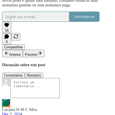
novos posts e apoiar meu trabalho, considere tornar-se uma
assinatura gratuita ou uma assinatura paga.
Inscreva-se
16
6
Compartilhar
Anterior
Próximo
Discussão sobre este post
Comentários
Restacks
Luciana H M C Silva
Dec 7, 2024