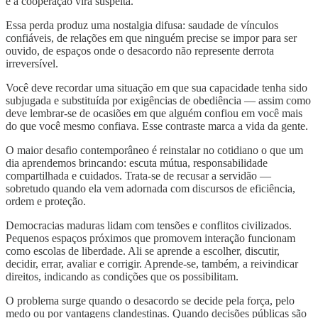
e a cooperação vira suspeita.
Essa perda produz uma nostalgia difusa: saudade de vínculos
confiáveis, de relações em que ninguém precise se impor para ser
ouvido, de espaços onde o desacordo não represente derrota
irreversível.
Você deve recordar uma situação em que sua capacidade tenha sido
subjugada e substituída por exigências de obediência — assim como
deve lembrar-se de ocasiões em que alguém confiou em você mais
do que você mesmo confiava. Esse contraste marca a vida da gente.
O maior desafio contemporâneo é reinstalar no cotidiano o que um
dia aprendemos brincando: escuta mútua, responsabilidade
compartilhada e cuidados. Trata-se de recusar a servidão —
sobretudo quando ela vem adornada com discursos de eficiência,
ordem e proteção.
Democracias maduras lidam com tensões e conflitos civilizados.
Pequenos espaços próximos que promovem interação funcionam
como escolas de liberdade. Ali se aprende a escolher, discutir,
decidir, errar, avaliar e corrigir. Aprende-se, também, a reivindicar
direitos, indicando as condições que os possibilitam.
O problema surge quando o desacordo se decide pela força, pelo
medo ou por vantagens clandestinas. Quando decisões públicas são