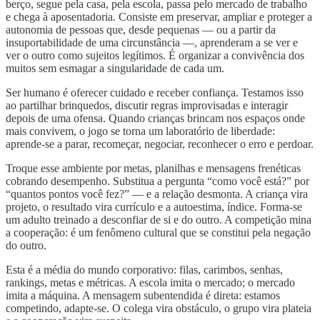
berço, segue pela casa, pela escola, passa pelo mercado de trabalho
e chega à aposentadoria. Consiste em preservar, ampliar e proteger a
autonomia de pessoas que, desde pequenas — ou a partir da
insuportabilidade de uma circunstância —, aprenderam a se ver e
ver o outro como sujeitos legítimos. É organizar a convivência dos
muitos sem esmagar a singularidade de cada um.
Ser humano é oferecer cuidado e receber confiança. Testamos isso
ao partilhar brinquedos, discutir regras improvisadas e interagir
depois de uma ofensa. Quando crianças brincam nos espaços onde
mais convivem, o jogo se torna um laboratório de liberdade:
aprende-se a parar, recomeçar, negociar, reconhecer o erro e perdoar.
Troque esse ambiente por metas, planilhas e mensagens frenéticas
cobrando desempenho. Substitua a pergunta “como você está?” por
“quantos pontos você fez?” — e a relação desmonta. A criança vira
projeto, o resultado vira currículo e a autoestima, índice. Forma-se
um adulto treinado a desconfiar de si e do outro. A competição mina
a cooperação: é um fenômeno cultural que se constitui pela negação
do outro.
Esta é a média do mundo corporativo: filas, carimbos, senhas,
rankings, metas e métricas. A escola imita o mercado; o mercado
imita a máquina. A mensagem subentendida é direta: estamos
competindo, adapte-se. O colega vira obstáculo, o grupo vira plateia