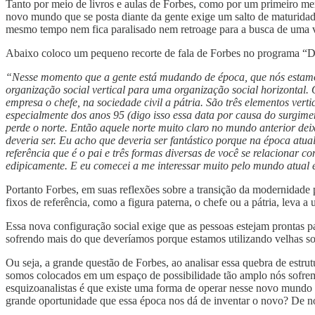
Tanto por meio de livros e aulas de Forbes, como por um primeiro m
novo mundo que se posta diante da gente exige um salto de maturidade
mesmo tempo nem fica paralisado nem retroage para a busca de uma v
Abaixo coloco um pequeno recorte de fala de Forbes no programa “De
“Nesse momento que a gente está mudando de época, que nós estamo
organização social vertical para uma organização social horizontal. 
empresa o chefe, na sociedade civil a pátria. São três elementos ve
especialmente dos anos 95 (digo isso essa data por causa do surgimen
perde o norte. Então aquele norte muito claro no mundo anterior de
deveria ser. Eu acho que deveria ser fantástico porque na época at
referência que é o pai e três formas diversas de você se relacionar
edipicamente. E eu comecei a me interessar muito pelo mundo atual
Portanto Forbes, em suas reflexões sobre a transição da modernidade
fixos de referência, como a figura paterna, o chefe ou a pátria, lev
Essa nova configuração social exige que as pessoas estejam prontas pa
sofrendo mais do que deveríamos porque estamos utilizando velhas s
Ou seja, a grande questão de Forbes, ao analisar essa quebra de estru
somos colocados em um espaço de possibilidade tão amplo nós sofremos
esquizoanalistas é que existe uma forma de operar nesse novo mundo 
grande oportunidade que essa época nos dá de inventar o novo? De 