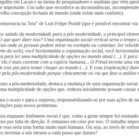
ergulho em Lacan e na turma de pesquisadores e analistas que vêm apr
 importante. Um salto que reconhece as inconsistências, incompletude 
elha concepção fechada de mundo (onde existe mais conforto).
mocracia na Teia” de Luis Felipe Pondé (que é possível encontrar via
s saindo da modernidade para a pós modernidade, o principal elemen
O que quer dizer isso? Uma organização social vertical seria o tempo o
rticais onde as pessoas podem mirar no exemplo ou contestar. Ser reb
to da web), você horizontaliza a organização social, você horizontali
ixa para ter uma multiplicidade de opções no mundo atual (…). E para
ual ela é mais coerente com a espécie humana... O Freud inventa uma 
 com esse pai para tentar chegar ao mundo (…). E essa [explicação] d
 e pela pós-modernidade porque clinicamente eu via que fase a anális
 para a pós-modernidade, destaca a mudança de uma organização social 
a a uma multiplicidade de opções que, embora inicialmente possam causar
ra o acaso e para a surpresa, responsabilizando-se por suas ações de ma
oluções para novos problemas.
tura enquanto fenômeno social é que, como a gente sempre foi ensinado 
 por falta de direção. E entramos em crise por isso. O trabalho import
e essa seria uma forma muito mais humana. Ou seja, ao invés de sofrer
nos inventar a nós mesmo a cada passo que damos?