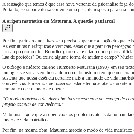
A sensação que temos é que essa nova vertente da psicanálise foge dos
Portanto, seria parte dessa corrente uma pista de resposta para esse 
A origem matrística em Maturana. A questão patriarcal
Por fim, parte do que talvez seja preciso superar é a noção de que ex
As estruturas hierárquicas e verticais, essas que a partir da percep
no campo (como diria Bourdieu), ou seja, é criado um espaço artificia
luta de posições? Ou existe alguma forma de mudar o campo? Mudar 
O biólogo e filósofo chileno Humberto Maturana (1993), em seu texto 
biológicas e sociais em busca do momento histórico em que nós criam
sustenta que nossa essência pertence mais a um modo de vida matrísti
convivência. E mesmo que nossa sociedade tenha adotado durante milê
lembrança desse modo de operar.
“O modo matrístico de viver abre intrinsecamente um espaço de coex
projeto comum de convivência.”
Maturana sugere que a superação dos problemas atuais da humanidade 
modo de vida matrístico.
Por fim, na mesma obra, Maturana associa o modo de vida matrístico