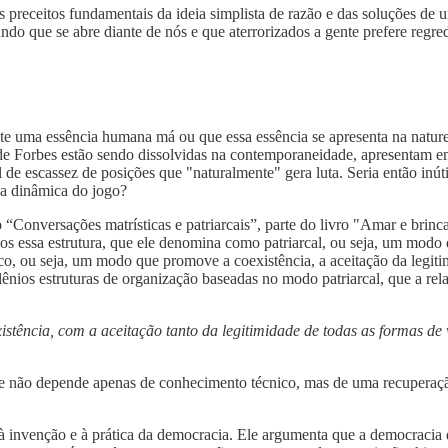
 preceitos fundamentais da ideia simplista de razão e das soluções de u
mundo que se abre diante de nós e que aterrorizados a gente prefere reg
iste uma essência humana má ou que essa essência se apresenta na natur
ção de Forbes estão sendo dissolvidas na contemporaneidade, apresentam
l de escassez de posições que "naturalmente" gera luta. Seria então inú
a dinâmica do jogo?
“Conversações matrísticas e patriarcais”, parte do livro "Amar e brin
os essa estrutura, que ele denomina como patriarcal, ou seja, um modo
co, ou seja, um modo que promove a coexistência, a aceitação da legiti
nios estruturas de organização baseadas no modo patriarcal, que a rel
istência, com a aceitação tanto da legitimidade de todas as formas de
não depende apenas de conhecimento técnico, mas de uma recuperação d
 à invenção e à prática da democracia. Ele argumenta que a democracia