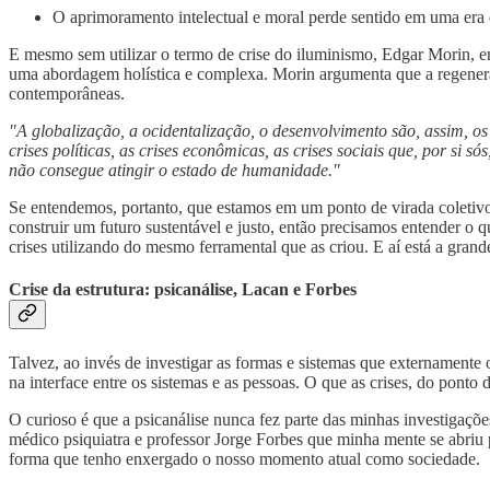
O aprimoramento intelectual e moral perde sentido em uma era d
E mesmo sem utilizar o termo de crise do iluminismo, Edgar Morin, em
uma abordagem holística e complexa. Morin argumenta que a regeneração
contemporâneas.
"A globalização, a ocidentalização, o desenvolvimento são, assim, os
crises políticas, as crises econômicas, as crises sociais que, por si
não consegue atingir o estado de humanidade."
Se entendemos, portanto, que estamos em um ponto de virada coletivo
construir um futuro sustentável e justo, então precisamos entender o q
crises utilizando do mesmo ferramental que as criou. E aí está a grand
Crise da estrutura: psicanálise, Lacan e Forbes
Talvez, ao invés de investigar as formas e sistemas que externamente 
na interface entre os sistemas e as pessoas. O que as crises, do ponto 
O curioso é que a psicanálise nunca fez parte das minhas investigaçõ
médico psiquiatra e professor Jorge Forbes que minha mente se abriu p
forma que tenho enxergado o nosso momento atual como sociedade.