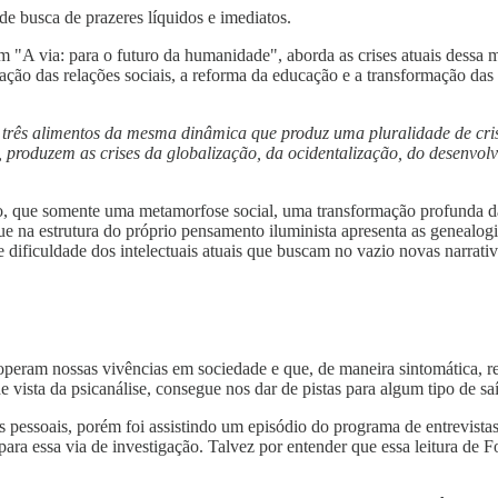
e busca de prazeres líquidos e imediatos.
 "A via: para o futuro da humanidade", aborda as crises atuais dessa m
 das relações sociais, a reforma da educação e a transformação das prá
 três alimentos da mesma dinâmica que produz uma pluralidade de crises 
 sós, produzem as crises da globalização, da ocidentalização, do desenv
, que somente uma metamorfose social, uma transformação profunda das
ue na estrutura do próprio pensamento iluminista apresenta as genealogia
e dificuldade dos intelectuais atuais que buscam no vazio novas narrativ
operam nossas vivências em sociedade e que, de maneira sintomática, re
de vista da psicanálise, consegue nos dar de pistas para algum tipo de s
es pessoais, porém foi assistindo um episódio do programa de entrevist
ara essa via de investigação. Talvez por entender que essa leitura de 