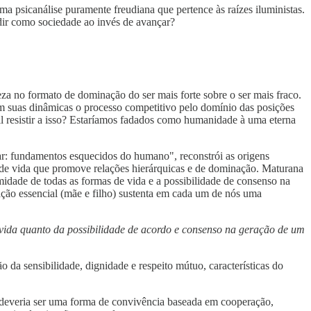
ma psicanálise puramente freudiana que pertence às raízes iluministas.
redir como sociedade ao invés de avançar?
eza no formato de dominação do ser mais forte sobre o ser mais fraco.
 em suas dinâmicas o processo competitivo pelo domínio das posições
til resistir a isso? Estaríamos fadados como humanidade à uma eterna
car: fundamentos esquecidos do humano", reconstrói as origens
 de vida que promove relações hierárquicas e de dominação. Maturana
midade de todas as formas de vida e a possibilidade de consenso na
ação essencial (mãe e filho) sustenta em cada um de nós uma
 vida quanto da possibilidade de acordo e consenso na geração de um
a sensibilidade, dignidade e respeito mútuo, características do
 deveria ser uma forma de convivência baseada em cooperação,