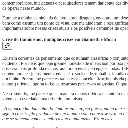
contemporâneos, intelectuais e pesquisadores tentam dar conta das d
de operar nesse mundo.
Durante a minha caminhada de livre aprendizagem, encontrei um dete
bem como assumir um ponto de vista, que me ajudaram a ressignificar
importantes sobre nossas crises atuais e os possíveis caminhos de op
Crise do Iluminismo: múltiplas crises em Giannetti e Morin
Existem correntes de pensamento que costumam classificar o conjunto
ocidental. Por mais que haja grande honestidade intelectual por boa 
crise era mais profunda e talvez anterior a essas percepções todas. Ta
contemporânea (pensamento, educação, sociedade, trabalho, família) é
um limite. Porém, me parece estranha essa conceitualização pois ela 
cultura) oriental, aporta todas as respostas para essas angústias. O 
Nesse sentido, me parece que a maneira menos ruidosa e contudo mais 
vivemos na verdade uma crise do iluminismo.
"A equação fundamental do iluminismo europeu pressupunha a existênc
seja, a construção gradativa de um mundo como nunca se vira na his
que se alimentavam e se reforçavam mutuamente. Eram eles: