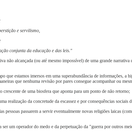
;
erstição e servilismo,
e
ção conjunta da educação e das leis."
tativa não alcançada (ou até mesmo impossível) de uma grande narrativa 
mpo que estamos imersos em uma superabundância de informações, a hip
de maneiras que nenhuma revisão por pares consegue acompanhar ou mesmo
o crescente de uma biosfera que aponta para um ponto de não retorno;
uma realização da concretude da escassez e por consequências sociais d
as pessoas passarem a servir eventualmente novas religiões laicas (co
ara ser um operador do medo e da perpetuação da "guerra por outros mei