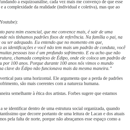
ofundando a esquizoanálise, cada vez mais me convenço de que esse
e a complexidade da realidade (individual e coletiva), mas que ao
 Youtube):
to para mim essencial, que me convence mais, é sair de uma
nde nós tínhamos padrões fixos de referência. Na família o pai, na
elde ou ser adequado. Eu entendo que no momento em que,
za as identificações e você não tem mais um padrão de conduta, você
 muitas pessoas isso é um profundo sofrimento. E eu acho que não
estrutura, chamada complexo de Édipo, onde ele coloca um padrão de
urou por 100 anos. Porque durante 100 anos nós vimos o mundo
e na clave do Édipo não funcionava mais da mesma maneira.”
vertical para uma horizontal. Ele argumenta que a perda de padrões
 sofrimento, são mais coerentes com a natureza humana.
neira semelhante à ética dos artistas. Forbes sugere que estamos
a se identificar dentro de uma estrutura social organizada, quando
antíssimo que decorre portanto de uma leitura de Lacan e dos atuais
mos pela falta de norte, porque não abraçamos esse espaço como a