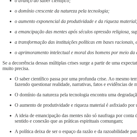
o avanço do saber científico;
o domínio crescente da natureza pela tecnologia;
o aumento exponencial da produtividade e da riqueza material
a emancipação das mentes após séculos opressão religiosa, sup
a transformação das instituições políticas em bases racionais, 
o aprimoramento intelectual e moral dos homens por meio da a
Se a decorrência dessas múltiplas crises surge a partir de uma expec
muito precisa.
O saber científico passa por uma profunda crise. Ao mesmo te
fazendo questionar realidade, narrativas, fatos e evidências 
O domínio da natureza pela tecnologia encontra uma degradaçã
O aumento de produtividade e riqueza material é asfixiado por 
A ideia de emancipação das mentes não só naufraga por conta d
sentido e conexão que as práticas espirituais comungam;
A política deixa de ser o espaço da razão e da razoabilidade p