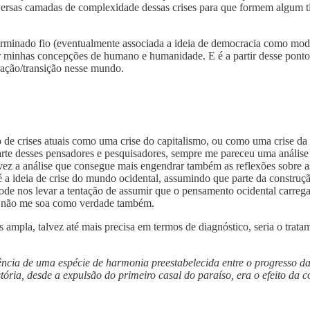
iversas camadas de complexidade dessas crises para que formem algum ti
rminado fio (eventualmente associada a ideia de democracia como modo
 minhas concepções de humano e humanidade. E é a partir desse ponto 
eração/transição nesse mundo.
 de crises atuais como uma crise do capitalismo, ou como uma crise d
parte desses pensadores e pesquisadores, sempre me pareceu uma anális
lvez a análise que consegue mais engendrar também as reflexões sobre as 
 a ideia de crise do mundo ocidental, assumindo que parte da construção
pode nos levar a tentação de assumir que o pensamento ocidental carre
que não me soa como verdade também.
ampla, talvez até mais precisa em termos de diagnóstico, seria o trata
ia de uma espécie de harmonia preestabelecida entre o progresso da c
tória, desde a expulsão do primeiro casal do paraíso, era o efeito d