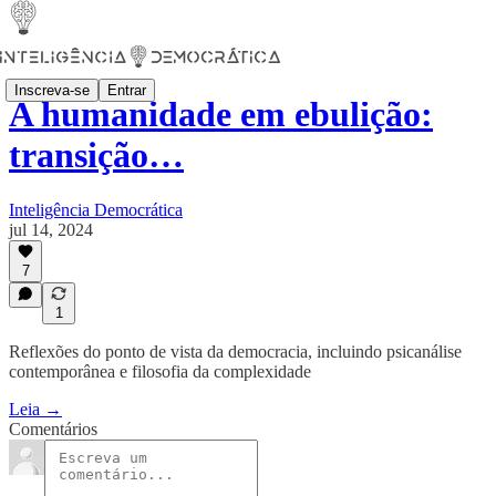
Inscreva-se
Entrar
A humanidade em ebulição:
transição…
Inteligência Democrática
jul 14, 2024
7
1
Reflexões do ponto de vista da democracia, incluindo psicanálise
contemporânea e filosofia da complexidade
Leia →
Comentários