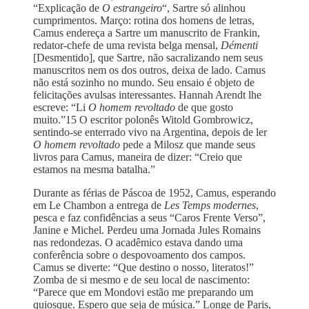
“Explicação de
O estrangeiro
“, Sartre só alinhou
cumprimentos. Março: rotina dos homens de letras,
Camus endereça a Sartre um manuscrito de Frankin,
redator-chefe de uma revista belga mensal,
Démenti
[Desmentido], que Sartre, não sacralizando nem seus
manuscritos nem os dos outros, deixa de lado. Camus
não está sozinho no mundo. Seu ensaio é objeto de
felicitações avulsas interessantes. Hannah Arendt lhe
escreve: “Li
O homem revoltado
de que gosto
muito.”15 O escritor polonês Witold Gombrowicz,
sentindo-se enterrado vivo na Argentina, depois de ler
O homem revoltado
pede a Milosz que mande seus
livros para Camus, maneira de dizer: “Creio que
estamos na mesma batalha.”
Durante as férias de Páscoa de 1952, Camus, esperando
em Le Chambon a entrega de
Les Temps modernes
,
pesca e faz confidências a seus “Caros Frente Verso”,
Janine e Michel. Perdeu uma Jornada Jules Romains
nas redondezas. O acadêmico estava dando uma
conferência sobre o despovoamento dos campos.
Camus se diverte: “Que destino o nosso, literatos!”
Zomba de si mesmo e de seu local de nascimento:
“Parece que em Mondovi estão me preparando um
quiosque. Espero que seja de música.” Longe de Paris,