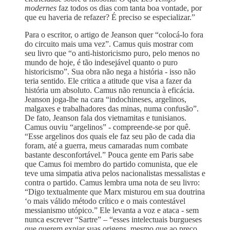
modernes
faz todos os dias com tanta boa vontade, por
que eu haveria de refazer? É preciso se especializar.”
Para o escritor, o artigo de Jeanson quer “colocá-lo fora
do circuito mais uma vez”. Camus quis mostrar com
seu livro que “o anti-historicismo puro, pelo menos no
mundo de hoje, é tão indesejável quanto o puro
historicismo”. Sua obra não nega a história - isso não
teria sentido. Ele critica a atitude que visa a fazer da
história um absoluto. Camus não renuncia à eficácia.
Jeanson joga-lhe na cara “indochineses, argelinos,
malgaxes e trabalhadores das minas, numa confusão”.
De fato, Jeanson fala dos vietnamitas e tunisianos.
Camus ouviu “argelinos” - compreende-se por quê.
“Esse argelinos dos quais ele faz seu pão de cada dia
foram, até a guerra, meus camaradas num combate
bastante desconfortável.” Pouca gente em Paris sabe
que Camus foi membro do partido comunista, que ele
teve uma simpatia ativa pelos nacionalistas messalistas e
contra o partido. Camus lembra uma nota de seu livro:
“Digo textualmente que Marx misturou em sua doutrina
‘o mais válido método crítico e o mais contestável
messianismo utópico.” Ele levanta a voz e ataca - sem
nunca escrever “Sartre” – “esses intelectuais burgueses
que querem expiar suas origens, mesmo que ao preço