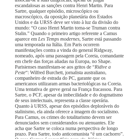
escandalosas as sanções contra Henri Martin. Para
Sartre, qualquer episódio, microscópico ou
macroscópico, da oposição planetária dos Estados
Unidos e da URSS deve ser visto à luz da divisão do
mundo: “O caso Henri Martin torna-se Truman contra
Stalin.” Quando o primeiro artigo referente a Camus
aparece em
Les Temps modernes
, Sartre está passando
uma temporada na Itália. Em Paris ocorrem
manifestações contra a vinda do general Ridgway,
nomeado, após uma passagem pela Coreia, comandante
em chefe das forças aliadas na Europa, no Shape.
Parisienses manifestam-se aos gritos de “
Ridive a
Peste
“: Wilfred Burchett, jornalista australiano,
companheiro de estrada do PC, garante que os
americanos utilizaram armas bacteriológicas na Coreia.
Uma tentativa de greve geral na França fracassou. Para
Sartre, o PCF, apesar da imbecilidade e do dogmatismo
de seus intelectuais, representa a classe operária.
Quanto à URSS, apesar dos episódios deploráveis do
stalinismo, ela ainda oferece a imagem do socialismo.
Para Camus, os crimes do totalitarismo devem ser
denunciados sem considerandos ou atenuantes. Ele
acha que Sartre se coloca numa perspectiva de longo
prazo. Para Sartre, todo anticomunista “é um cachorro”.