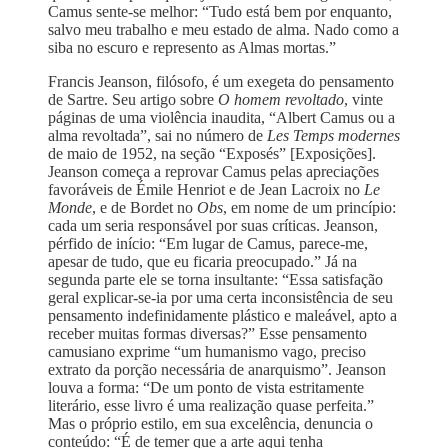
Camus sente-se melhor: “Tudo está bem por enquanto,
salvo meu trabalho e meu estado de alma. Nado como a
siba no escuro e represento as Almas mortas.”
Francis Jeanson, filósofo, é um exegeta do pensamento
de Sartre. Seu artigo sobre
O homem revoltado
, vinte
páginas de uma violência inaudita, “Albert Camus ou a
alma revoltada”, sai no número de
Les Temps modernes
de maio de 1952, na seção “Exposés” [Exposições].
Jeanson começa a reprovar Camus pelas apreciações
favoráveis de Émile Henriot e de Jean Lacroix no
Le
Monde
, e de Bordet no
Obs
, em nome de um princípio:
cada um seria responsável por suas críticas. Jeanson,
pérfido de início: “Em lugar de Camus, parece-me,
apesar de tudo, que eu ficaria preocupado.” Já na
segunda parte ele se torna insultante: “Essa satisfação
geral explicar-se-ia por uma certa inconsistência de seu
pensamento indefinidamente plástico e maleável, apto a
receber muitas formas diversas?” Esse pensamento
camusiano exprime “um humanismo vago, preciso
extrato da porção necessária de anarquismo”. Jeanson
louva a forma: “De um ponto de vista estritamente
literário, esse livro é uma realização quase perfeita.”
Mas o próprio estilo, em sua excelência, denuncia o
conteúdo: “É de temer que a arte aqui tenha