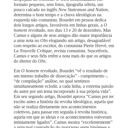
formato pequeno, sem fotos, tipografia sóbria, um
pouco calcado no inglês
New Statesman and Nation
,
determina o bom tempo e a chuva ideológicas na
esquerda não comunista. Bourdet em pessoa dedica
dois longos artigos, favoráveis em linhas gerais, a
O
homem revoltado
, nos dias 13 e 20 de dezembro. Mas
Camus e alguns de seus amigos dão maior importância
a uma nota no
Obs
elogiando um artigo, desagradável
com respeito ao escritor, do comunista Pierre Hervé, em
La Nouvelle Critique
, revista comunista. Suscetíveis,
Camus e seus fiéis retêm a nota mais do que os artigos
do diretor do
Obs
.
Em
O homem revoltado
, Bourdet “vê o resultado de
um imenso trabalho de dissecação” - cumprimento -,
“de compilação” análise, no qual sentimos
simultaneamente eclodir, a cada linha, a extrema paixão
do autor por um tema incorporado à sua própria vida”.
Em seu segundo artigo, Bourdet aprova “Camus por ter
escrito antes a história da revolta ideológica, aquela que
não se realiza diretamente nos acontecimentos
coletivos, para passar em seguida à revolta histórica,
aquela em que as ideias e os acontecimentos estiveram
intimamente ligados”. Camus mostra “excelentemente”
a principal contradição do marxismo entre hipóteses e