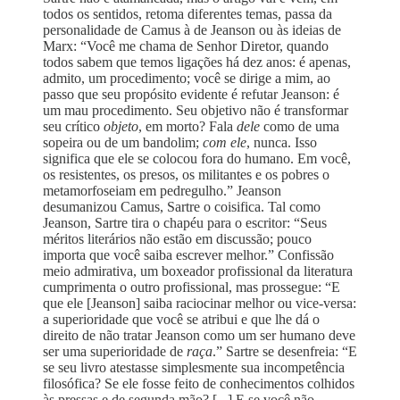
todos os sentidos, retoma diferentes temas, passa da
personalidade de Camus à de Jeanson ou às ideias de
Marx: “Você me chama de Senhor Diretor, quando
todos sabem que temos ligações há dez anos: é apenas,
admito, um procedimento; você se dirige a mim, ao
passo que seu propósito evidente é refutar Jeanson: é
um mau procedimento. Seu objetivo não é transformar
seu crítico
objeto
, em morto? Fala
dele
como de uma
sopeira ou de um bandolim;
com ele
, nunca. Isso
significa que ele se colocou fora do humano. Em você,
os resistentes, os presos, os militantes e os pobres o
metamorfoseiam em pedregulho.” Jeanson
desumanizou Camus, Sartre o coisifica. Tal como
Jeanson, Sartre tira o chapéu para o escritor: “Seus
méritos literários não estão em discussão; pouco
importa que você saiba escrever melhor.” Confissão
meio admirativa, um boxeador profissional da literatura
cumprimenta o outro profissional, mas prossegue: “E
que ele [Jeanson] saiba raciocinar melhor ou vice-versa:
a superioridade que você se atribui e que lhe dá o
direito de não tratar Jeanson como um ser humano deve
ser uma superioridade de
raça
.” Sartre se desenfreia: “E
se seu livro atestasse simplesmente sua incompetência
filosófica? Se ele fosse feito de conhecimentos colhidos
às pressas e de segunda mão? [...] E se você não