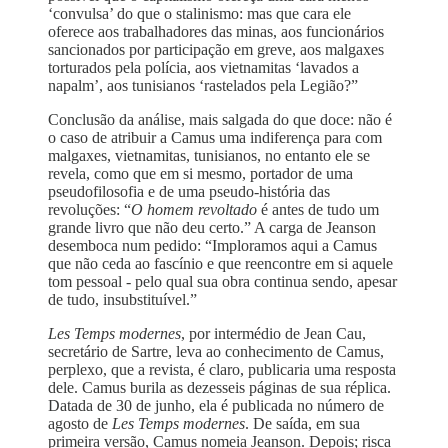
‘convulsa’ do que o stalinismo: mas que cara ele
oferece aos trabalhadores das minas, aos funcionários
sancionados por participação em greve, aos malgaxes
torturados pela polícia, aos vietnamitas ‘lavados a
napalm’, aos tunisianos ‘rastelados pela Legião?”
Conclusão da análise, mais salgada do que doce: não é
o caso de atribuir a Camus uma indiferença para com
malgaxes, vietnamitas, tunisianos, no entanto ele se
revela, como que em si mesmo, portador de uma
pseudofilosofia e de uma pseudo-história das
revoluções: “
O homem revoltado
é antes de tudo um
grande livro que não deu certo.” A carga de Jeanson
desemboca num pedido: “Imploramos aqui a Camus
que não ceda ao fascínio e que reencontre em si aquele
tom pessoal - pelo qual sua obra continua sendo, apesar
de tudo, insubstituível.”
Les Temps modernes
, por intermédio de Jean Cau,
secretário de Sartre, leva ao conhecimento de Camus,
perplexo, que a revista, é claro, publicaria uma resposta
dele. Camus burila as dezesseis páginas de sua réplica.
Datada de 30 de junho, ela é publicada no número de
agosto de
Les Temps modernes
. De saída, em sua
primeira versão, Camus nomeia Jeanson. Depois; risca