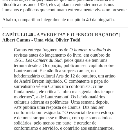
filosófica dos anos 1950, eles ajudam a entender mecanismos
humanos e políticos que continuam extremamente vivos no presente.
Abaixo, compartilho integralmente o capítulo 40 da biografia.
CAPÍTULO 40 - A “VEDETA” E O “ENCOURAÇADO” |
Albert Camus - Uma vida. Olivier Todd
Camus entrega fragmentos de
O homem revoltado
às
revistas antes do lançamento do livro, em outubro de
1951.
Les Cahiers du Sud
, pelos quais ele tem uma
ternura desde a Ocupação, publicam seu capítulo sobre
Lautréamont. Ele não fica surpreso ao ler, no
hebdomadário cultural Arts de 12 de outubro, um artigo
de André Breton injuriado. O combatente e papa do
surrealismo vê em Camus um conformista: crime
fundamental, ele critica “a obra mais genial dos tempos
modernos”, a de Lautréamont! Os hebdomadários
culturais adoram as polêmicas. Uma semana depois,
Arts
publica uma resposta de Camus. Diz não ser
conformista ou resignado: “O essencial de meu esforço
é demonstrar que esse niilismo, com que somos todos
solidários, pelo menos em parte, é gerador de
conformismo e servidão, e contrário aos ensinamentos,