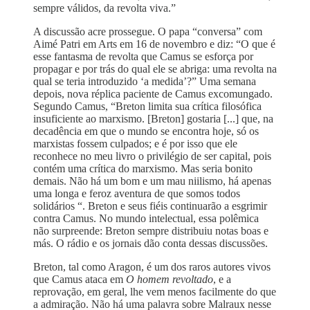
sempre válidos, da revolta viva.”
A discussão acre prossegue. O papa “conversa” com
Aimé Patri em Arts em 16 de novembro e diz: “O que é
esse fantasma de revolta que Camus se esforça por
propagar e por trás do qual ele se abriga: uma revolta na
qual se teria introduzido ‘a medida’?” Uma semana
depois, nova réplica paciente de Camus excomungado.
Segundo Camus, “Breton limita sua crítica filosófica
insuficiente ao marxismo. [Breton] gostaria [...] que, na
decadência em que o mundo se encontra hoje, só os
marxistas fossem culpados; e é por isso que ele
reconhece no meu livro o privilégio de ser capital, pois
contém uma crítica do marxismo. Mas seria bonito
demais. Não há um bom e um mau niilismo, há apenas
uma longa e feroz aventura de que somos todos
solidários “. Breton e seus fiéis continuarão a esgrimir
contra Camus. No mundo intelectual, essa polêmica
não surpreende: Breton sempre distribuiu notas boas e
más. O rádio e os jornais dão conta dessas discussões.
Breton, tal como Aragon, é um dos raros autores vivos
que Camus ataca em
O homem revoltado
, e a
reprovação, em geral, lhe vem menos facilmente do que
a admiração. Não há uma palavra sobre Malraux nesse