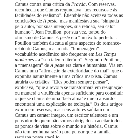
Camus contra uma crítica da
Pravda
. Com reservas,
reconhecia que Camus renunciava “aos recursos e às
facilidades do realismo”. Étiemble não aceitava todas as
conclusões de
A peste
, mas manifestava sua “simpatia
pelo autor, por suas intenções, sua retidão, seu calor
humano”. Jean Pouillon, por sua vez, tratou do
otimismo de Camus.
A peste
era “um êxito perfeito”.
Pouillon também discutia alguns aspectos do romance-
relato de Camus, mas rendia “homenagem” –
vocabulário acadêmico não frequente em
Les Temps
modernes
- a “seu talento literário”. Segundo Pouillon,
a “mensagem” de
A peste
era clara e humanista. Via em
Camus uma “afirmação da exterioridade do mal”, que o
expunha naturalmente a uma crítica marxista. Camus
atrairia os cristãos: “Eles podem sempre pensar”,
explicava, “que a revolta se transformará em resignação
ou manterá a virulência apenas suficiente para constituir
o que se chama de uma ‘bela alma’ e que o absurdo
encontrará uma explicação na teologia.” Os dois artigos
exprimem reservas, mas seus autores saúdam em
Camus um caráter integro, um escritor talentoso e um
pensador de quem não somos obrigados a aceitar todos
os pontos de vista sobre o mundo e a história. Camus
não tem nenhuma razão para pensar que a família
sartriana possa atacá-lo.