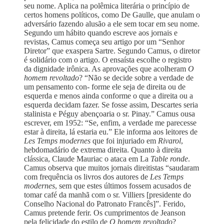
seu nome. Aplica na polêmica literária o princípio de
certos homens políticos, como De Gaulle, que anulam o
adversário fazendo alusão a ele sem tocar em seu nome.
Segundo um hábito quando escreve aos jornais e
revistas, Camus começa seu artigo por um “Senhor
Diretor” que exaspera Sartre. Segundo Camus, o diretor
é solidário com o artigo. O ensaísta escolhe o registro
da dignidade irônica. As aprovações que acolheram
O
homem revoltado
? “Não se decide sobre a verdade de
um pensamento con- forme ele seja de direita ou de
esquerda e menos ainda conforme o que a direita ou a
esquerda decidam fazer. Se fosse assim, Descartes seria
stalinista e Péguy abençoaria o sr. Pinay.” Camus ousa
escrever, em 1952: “Se, enfim, a verdade me parecesse
estar à direita, lá estaria eu.” Ele informa aos leitores de
Les Temps modernes
que foi injuriado em
Rivarol
,
hebdomadário de extrema direita. Quanto à direita
clássica, Claude Mauriac o ataca em La
Table ronde
.
Camus observa que muitos jornais direitistas “saudaram
com frequência os livros dos autores de
Les Temps
modernes
, sem que estes últimos fossem acusados de
tomar café da manhã com o sr. Villiers [presidente do
Conselho Nacional do Patronato Francês]”. Ferido,
Camus pretende ferir. Os cumprimentos de Jeanson
pela felicidade do estilo de
O homem revoltado
?