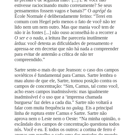
estivesse raciocinando muito corretamente? Se seus
pensamentos fossem vagos e banais?” O
agrégé
da
École Normale é deliberadamente ferino: “Terei em
comum com Hegel pelo menos o fato de você não ter
lido nem um nem outro. Mas que mania você tem de
não ir às fontes [...] não ouso aconselhá-lo a recorrer a
O ser e o nada
, a leitura lhe pareceria inutilmente
árdua: você detesta as dificuldades de pensamento e
apressa-se em decretar que não há nada a compreender
para evitar de antemão a crítica de não ter
compreendido.”
Sartre sente-o mais do que Jeanson: o caso dos campos
soviéticos é fundamental para Camus. Sartre lembra o
mau aluno de que ele, Sartre, tomou posição contra os
campos de concentração: “Sim, Camus, tal como você,
acho esses campos inadmissíveis: mas igualmente
inadmissível é o uso que a ‘imprensa chamada
burguesa’ faz deles a cada dia.” Sartre não voltará a
falar com muita frequência no
gulag
. Eis a principal
linha de ruptura entre Camus e Sartre. Sartre não
aprova nem o Leste nem o Oeste: “Na minha opinião, o
escândalo dos campos de concentração questiona todos
nós. Você e eu. E todos os outros: a cortina de ferro é
apenas um espelho e cada uma das metades do mundo