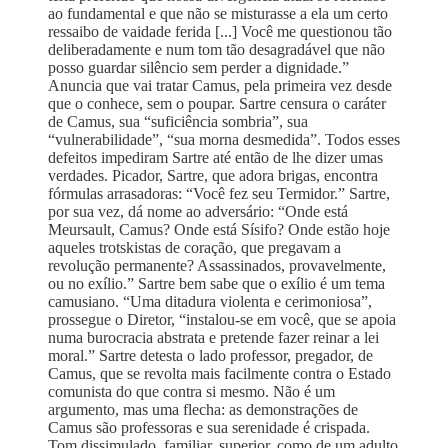
ao fundamental e que não se misturasse a ela um certo
ressaibo de vaidade ferida [...] Você me questionou tão
deliberadamente e num tom tão desagradável que não
posso guardar silêncio sem perder a dignidade.”
Anuncia que vai tratar Camus, pela primeira vez desde
que o conhece, sem o poupar. Sartre censura o caráter
de Camus, sua “suficiência sombria”, sua
“vulnerabilidade”, “sua morna desmedida”. Todos esses
defeitos impediram Sartre até então de lhe dizer umas
verdades. Picador, Sartre, que adora brigas, encontra
fórmulas arrasadoras: “Você fez seu Termidor.” Sartre,
por sua vez, dá nome ao adversário: “Onde está
Meursault, Camus? Onde está Sísifo? Onde estão hoje
aqueles trotskistas de coração, que pregavam a
revolução permanente? Assassinados, provavelmente,
ou no exílio.” Sartre bem sabe que o exílio é um tema
camusiano. “Uma ditadura violenta e cerimoniosa”,
prossegue o Diretor, “instalou-se em você, que se apoia
numa burocracia abstrata e pretende fazer reinar a lei
moral.” Sartre detesta o lado professor, pregador, de
Camus, que se revolta mais facilmente contra o Estado
comunista do que contra si mesmo. Não é um
argumento, mas uma flecha: as demonstrações de
Camus são professoras e sua serenidade é crispada.
Tom dissimulado, familiar, superior, como de um adulto