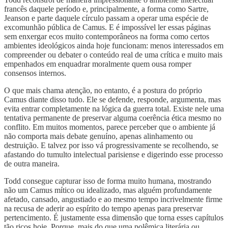
francês daquele período e, principalmente, a forma como Sartre,
Jeanson e parte daquele círculo passam a operar uma espécie de
excomunhão pública de Camus. E é impossível ler essas páginas
sem enxergar ecos muito contemporâneos na forma como certos
ambientes ideológicos ainda hoje funcionam: menos interessados em
compreender ou debater o conteúdo real de uma crítica e muito mais
empenhados em enquadrar moralmente quem ousa romper
consensos internos.
O que mais chama atenção, no entanto, é a postura do próprio
Camus diante disso tudo. Ele se defende, responde, argumenta, mas
evita entrar completamente na lógica da guerra total. Existe nele uma
tentativa permanente de preservar alguma coerência ética mesmo no
conflito. Em muitos momentos, parece perceber que o ambiente já
não comporta mais debate genuíno, apenas alinhamento ou
destruição. E talvez por isso vá progressivamente se recolhendo, se
afastando do tumulto intelectual parisiense e digerindo esse processo
de outra maneira.
Todd consegue capturar isso de forma muito humana, mostrando
não um Camus mítico ou idealizado, mas alguém profundamente
afetado, cansado, angustiado e ao mesmo tempo incrivelmente firme
na recusa de aderir ao espírito do tempo apenas para preservar
pertencimento. É justamente essa dimensão que torna esses capítulos
tão ricos hoje. Porque, mais do que uma polêmica literária ou