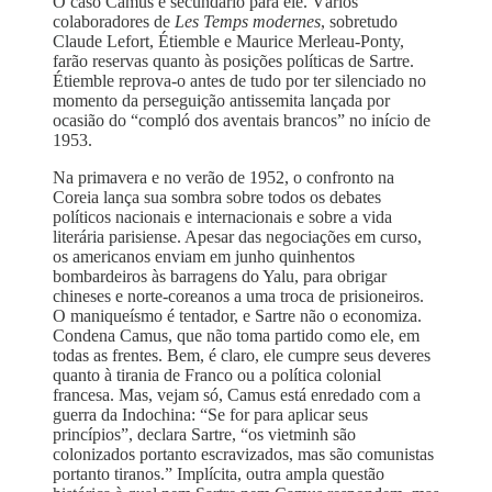
O caso Camus é secundário para ele. Vários
colaboradores de
Les Temps modernes
, sobretudo
Claude Lefort, Étiemble e Maurice Merleau-Ponty,
farão reservas quanto às posições políticas de Sartre.
Étiemble reprova-o antes de tudo por ter silenciado no
momento da perseguição antissemita lançada por
ocasião do “compló dos aventais brancos” no início de
1953.
Na primavera e no verão de 1952, o confronto na
Coreia lança sua sombra sobre todos os debates
políticos nacionais e internacionais e sobre a vida
literária parisiense. Apesar das negociações em curso,
os americanos enviam em junho quinhentos
bombardeiros às barragens do Yalu, para obrigar
chineses e norte-coreanos a uma troca de prisioneiros.
O maniqueísmo é tentador, e Sartre não o economiza.
Condena Camus, que não toma partido como ele, em
todas as frentes. Bem, é claro, ele cumpre seus deveres
quanto à tirania de Franco ou a política colonial
francesa. Mas, vejam só, Camus está enredado com a
guerra da Indochina: “Se for para aplicar seus
princípios”, declara Sartre, “os vietminh são
colonizados portanto escravizados, mas são comunistas
portanto tiranos.” Implícita, outra ampla questão