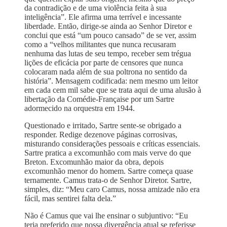
da contradição e de uma violência feita à sua
inteligência”. Ele afirma uma terrível e incessante
liberdade. Então, dirige-se ainda ao Senhor Diretor e
conclui que está “um pouco cansado” de se ver, assim
como a “velhos militantes que nunca recusaram
nenhuma das lutas de seu tempo, receber sem trégua
lições de eficácia por parte de censores que nunca
colocaram nada além de sua poltrona no sentido da
história”. Mensagem codificada: nem mesmo um leitor
em cada cem mil sabe que se trata aqui de uma alusão à
libertação da Comédie-Française por um Sartre
adormecido na orquestra em 1944.
Questionado e irritado, Sartre sente-se obrigado a
responder. Redige dezenove páginas corrosivas,
misturando considerações pessoais e críticas essenciais.
Sartre pratica a excomunhão com mais verve do que
Breton. Excomunhão maior da obra, depois
excomunhão menor do homem. Sartre começa quase
ternamente. Camus trata-o de Senhor Diretor. Sartre,
simples, diz: “Meu caro Camus, nossa amizade não era
fácil, mas sentirei falta dela.”
Não é Camus que vai lhe ensinar o subjuntivo: “Eu
teria preferido que nossa divergência atual se referisse