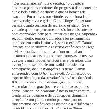
“Destacarei apenas”, diz o escritor, “o quanto é
desairoso para os escritores do progresso dar a entender
que o belo estilo é de direita e que os homens de
esquerda têm o dever, por virtude revolucionária, de
escrever algaravia e gíria.” Camus finge não ter tanta
certeza quanto Jeanson de seu êxito estético: “Se é
verdade que meus pensamentos são inconsistentes, é
bom escrevê-los bem para limitar os estragos. Suponha-
se, com efeito, sermos obrigados a ler pensamentos
confusos em estilo lastimável, seria o exílio!” Camus
lamenta que se utilizem os escritos canônicos de Hegel
e Marx para fazer de seu livro “um manual anti-
histórico e o catecismo dos abstencionistas”. Observa
que
Les Temps modernes
recusa-se a ver agora uma
evolução, no sentido de uma solidariedade e da
participação, de
O estrangeiro
a
A peste
. Camus
empreendeu com
O homem revoltado
um estudo do
aspecto ideológico das revoluções e vê nas do século
XX um movimento de divinização do homem.
Acumulando os gracejos, ele corta todas as pontes,
como Jeanson: “A economia é nosso lugar-comum [...].
Centenas de volumes e de publicações chamam a
atenção de um público muito paciente para os
fundamentos econômicos da história e a influência da
eletricidade sobre a filosofia. O que
Les Temps