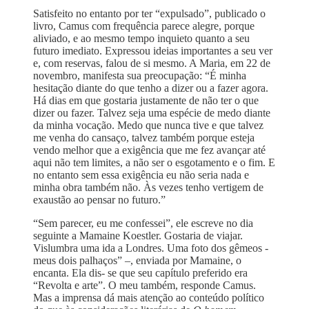
Satisfeito no entanto por ter “expulsado”, publicado o
livro, Camus com frequência parece alegre, porque
aliviado, e ao mesmo tempo inquieto quanto a seu
futuro imediato. Expressou ideias importantes a seu ver
e, com reservas, falou de si mesmo. A Maria, em 22 de
novembro, manifesta sua preocupação: “É minha
hesitação diante do que tenho a dizer ou a fazer agora.
Há dias em que gostaria justamente de não ter o que
dizer ou fazer. Talvez seja uma espécie de medo diante
da minha vocação. Medo que nunca tive e que talvez
me venha do cansaço, talvez também porque esteja
vendo melhor que a exigência que me fez avançar até
aqui não tem limites, a não ser o esgotamento e o fim. E
no entanto sem essa exigência eu não seria nada e
minha obra também não. Às vezes tenho vertigem de
exaustão ao pensar no futuro.”
“Sem parecer, eu me confessei”, ele escreve no dia
seguinte a Mamaine Koestler. Gostaria de viajar.
Vislumbra uma ida a Londres. Uma foto dos gêmeos -
meus dois palhaços” –, enviada por Mamaine, o
encanta. Ela dis- se que seu capítulo preferido era
“Revolta e arte”. O meu também, responde Camus.
Mas a imprensa dá mais atenção ao conteúdo político