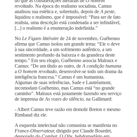
do que às considerações literárias de
O homem
revoltado
. Na época do realismo socialista, Camus
analisou sua estética e, sobretudo, depois de
A peste
,
liquidou o realismo, que é impossível: “Para ser de fato
realista, uma descrição está condenada a ser infindável,
[...] o realismo é a enumeração indefinida.”
No
Le Figaro littéraire
de 24 de novembro, Guéhenno
afirma que Camus isolou um grande tema: “Ele o deve
à sua sinceridade, a um sofrimento autêntico, a um
sentimento profundo da baixeza e da grandeza deste
tempo.” Em seu elogio, Guéhenno associa Malraux e
Camus: “De um título ao outro, de
A condição humana
a
O homem revoltado
, desenvolve-se todo um drama da
inteligência francesa.” Camus é um humanista.
Algumas de suas referências, Sade e Lautréamont,
incomodam Guéhenno, mas Camus está “no grande
caminho”. Malraux está justamente fazendo seu serviço
de imprensa de
As vozes do silêncio
, na Gallimard:
- Albert Camus teve razão em demolir Breton e mesmo
Rimbaud diz ele.
A esquerda intelectual não comunista se manifesta no
France-Observateur,
dirigido por Claude Bourdet,
despojado do
Combat
. O
Obs
, hebdomadário em