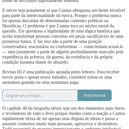
nome de um futuro supostamente redentor.
E talvez seja justamente aí que Camus ultrapassa um limite invisível
para parte da intelectualidade da época. Porque o problema nunca
foi apenas discordar de determinadas correntes políticas ou
filosóficas. O problema é que Camus toca no núcleo moral da
questão. Ele questiona a legitimidade de uma lógica histórica que
aceita transformar pessoas concretas em peças sacrificáveis de uma
promessa futura. E faz isso não a partir de uma posição
conservadora, reacionária ou conformista — como tentam acusá-lo
— mas justamente a partir de alguém profundamente marcado pela
experiência da pobreza, da guerra, da resistência e da própria
condição humana diante do absurdo.
Revista ID é uma publicação apoiada pelos leitores. Para receber
novos posts e apoiar nosso trabalho, considere tornar-se uma
assinatura gratuita ou uma assinatura paga.
Inscreva-se
O capítulo 40 da biografia talvez seja um dos momentos mais duros
e reveladores de todo o livro porque mostra como a reação a Camus
rapidamente deixa de ser apenas uma disputa de ideias e passa a
assumir contornos muito mais pessoais, agressivos e destrutivos.
Todd reconstrói de maneira impressionante o ambiente intelectual