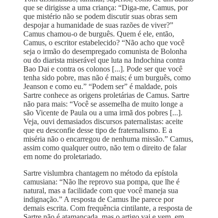
que se dirigisse a uma criança: “Diga-me, Camus, por
que mistério não se podem discutir suas obras sem
despojar a humanidade de suas razões de viver?”
Camus chamou-o de burguês. Quem é ele, então,
Camus, o escritor estabelecido? “Não acho que você
seja o irmão do desempregado comunista de Bolonha
ou do diarista miserável que luta na Indochina contra
Bao Dai e contra os colonos [...]. Pode ser que você
tenha sido pobre, mas não é mais; é um burguês, como
Jeanson e como eu.” “Podem ser” é maldade, pois
Sartre conhece as origens proletárias de Camus. Sartre
não para mais: “Você se assemelha de muito longe a
são Vicente de Paula ou a uma irmã dos pobres [...].
Veja, ouvi demasiados discursos paternalistas: aceite
que eu desconfie desse tipo de fraternalismo. E a
miséria não o encarregou de nenhuma missão.” Camus,
assim como qualquer outro, não tem o direito de falar
em nome do proletariado.
Sartre vislumbra chantagem no método da epístola
camusiana: “Não lhe reprovo sua pompa, que lhe é
natural, mas a facilidade com que você maneja sua
indignação.” A resposta de Camus lhe parece por
demais escrita. Com frequência cintilante, a resposta de
Sartre não é atamancada, mas o artigo vai e vem, em