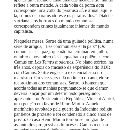
reflete a outra metade. A cada volta da porca
aqui
corresponde uma volta do parafuso
lá
, e afinal, aqui e
lá, somos os parafusadores e os parafusados.” Dialética
sartriana: aos horrores do mundo comunista
correspondem crimes igualmente infames do mundo
capitalista.
Naqueles meses, Sartre dá uma guinada política, numa
série de artigos, “Les communistes et la paix” [Os
comunistas e a paz], que não irá terminar: em julho,
outubro e novembro eles enquadram a polêmica com
Camus em
Les Temps modernes
. No plano teórico, há
três anos, depois do fracasso da experiência do RDR,
com Camus, Sartre engasta o existencialismo no
marxismo. Ou vice-versa. Já no início do ano, ele se
reaproximou dos comunistas. Sartre, o homem que
acorda todas as manhãs perguntando-se que clamor
deveria lançar por um determinado perseguido,
apresentou ao Presidente da República, Vincent Auriol,
uma petição em favor de Henri Martin. Aquele
marinheiro revoltado pela guerra da Indochina redigiu
panfletos de protesto e foi condenado a cinco anos de
prisão. O caso Henri Martin tornou-se um grande
assunto dos progressistas franceses. Camus recusou
associar-se a suas diligências, apesar de julgar