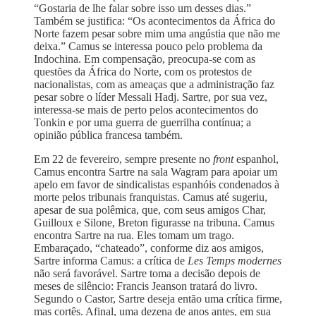
“Gostaria de lhe falar sobre isso um desses dias.”
Também se justifica: “Os acontecimentos da África do
Norte fazem pesar sobre mim uma angústia que não me
deixa.” Camus se interessa pouco pelo problema da
Indochina. Em compensação, preocupa-se com as
questões da África do Norte, com os protestos de
nacionalistas, com as ameaças que a administração faz
pesar sobre o líder Messali Hadj. Sartre, por sua vez,
interessa-se mais de perto pelos acontecimentos do
Tonkin e por uma guerra de guerrilha contínua; a
opinião pública francesa também.
Em 22 de fevereiro, sempre presente no
front
espanhol,
Camus encontra Sartre na sala Wagram para apoiar um
apelo em favor de sindicalistas ​​espanhóis condenados à
morte pelos tribunais franquistas. Camus até sugeriu,
apesar de sua polêmica, que, com seus amigos Char,
Guilloux e Silone, Breton figurasse na tribuna. Camus
encontra Sartre na rua. Eles tomam um trago.
Embaraçado, “chateado”, conforme diz aos amigos,
Sartre informa Camus: a crítica de
Les Temps modernes
não será favorável. Sartre toma a decisão depois de
meses de silêncio: Francis Jeanson tratará do livro.
Segundo o Castor, Sartre deseja então uma crítica firme,
mas cortês. Afinal, uma dezena de anos antes, em sua