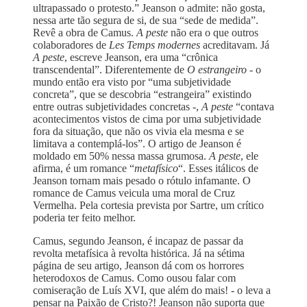
ultrapassado o protesto.” Jeanson o admite: não gosta,
nessa arte tão segura de si, de sua “sede de medida”.
Revê a obra de Camus.
A peste
não era o que outros
colaboradores de
Les Temps modernes
acreditavam. Já
A peste
, escreve Jeanson, era uma “crônica
transcendental”. Diferentemente de
O estrangeiro
- o
mundo então era visto por “uma subjetividade
concreta”, que se descobria “estrangeira” existindo
entre outras subjetividades concretas -,
A peste
“contava
acontecimentos vistos de cima por uma subjetividade
fora da situação, que não os vivia ela mesma e se
limitava a contemplá-los”. O artigo de Jeanson é
moldado em 50% nessa massa grumosa.
A peste
, ele
afirma, é um romance “
metafísico
“. Esses itálicos de
Jeanson tornam mais pesado o rótulo infamante. O
romance de Camus veicula uma moral de Cruz
Vermelha. Pela cortesia prevista por Sartre, um crítico
poderia ter feito melhor.
Camus, segundo Jeanson, é incapaz de passar da
revolta metafísica à revolta histórica. Já na sétima
página de seu artigo, Jeanson dá com os horrores
heterodoxos de Camus. Como ousou falar com
comiseração de Luís XVI, que além do mais! - o leva a
pensar na Paixão de Cristo?! Jeanson não suporta que