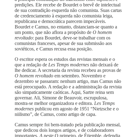
predições. Ele recebe de Bourdet o brevê de intelectual
de sua contradição esquerda não comunista. Suas cartas
de credenciamento à esquerda não comunista leiga,
republicana e democrática parecem impecáveis.
Bourdet e Camus, no entanto, distanciam-se quanto a
um ponto, que não aflora a propósito de
O homem
revoltado
: para Bourdet, deve-se trabalhar com os
comunistas franceses, apesar de sua submissão aos
soviéticos, e Camus recusa essa posição.
O escritor espera os estudos das revistas mensais e o
que a redação de
Les Temps modernes
não deixará de
lhe dedicar. A secretaria da revista recebeu as provas de
O homem revoltado
em setembro. Novembro e
dezembro se passaram: nenhum artigo, mas Camus não
está preocupado. A redação e a administração da revista
são simpaticamente caóticas. Aqui, Sartre reina sem
governar. Ali, Simone de Beauvoir, escrupulosa,
mostra-se melhor organizadora e editora.
Les Temps
modernes
publicou em agosto de 1951 “Nietzsche e o
niilismo”, de Camus, como artigo de capa.
Camus sempre foi bem-tratado pela publicação mensal,
que dedicou dois longos artigos, e de colaboradores
importantes,
A peste
.O primeiro, de Étiemble, defendia