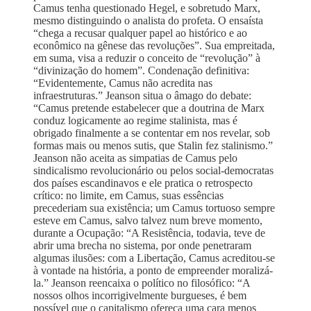
Camus tenha questionado Hegel, e sobretudo Marx,
mesmo distinguindo o analista do profeta. O ensaísta
“chega a recusar qualquer papel ao histórico e ao
econômico na gênese das revoluções”. Sua empreitada,
em suma, visa a reduzir o conceito de “revolução” à
“divinização do homem”. Condenação definitiva:
“Evidentemente, Camus não acredita nas
infraestruturas.” Jeanson situa o âmago do debate:
“Camus pretende estabelecer que a doutrina de Marx
conduz logicamente ao regime stalinista, mas é
obrigado finalmente a se contentar em nos revelar, sob
formas mais ou menos sutis, que Stalin fez stalinismo.”
Jeanson não aceita as simpatias de Camus pelo
sindicalismo revolucionário ou pelos social-democratas
dos países escandinavos e ele pratica o retrospecto
crítico: no limite, em Camus, suas essências
precederiam sua existência; um Camus tortuoso sempre
esteve em Camus, salvo talvez num breve momento,
durante a Ocupação: “A Resistência, todavia, teve de
abrir uma brecha no sistema, por onde penetraram
algumas ilusões: com a Libertação, Camus acreditou-se
à vontade na história, a ponto de empreender moralizá-
la.” Jeanson reencaixa o político no filosófico: “A
nossos olhos incorrigivelmente burgueses, é bem
possível que o capitalismo ofereça uma cara menos