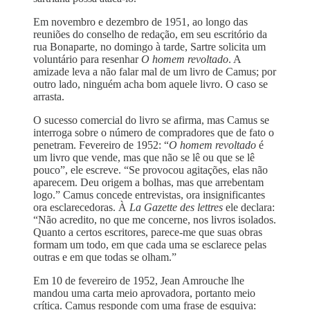
Em novembro e dezembro de 1951, ao longo das
reuniões do conselho de redação, em seu escritório da
rua Bonaparte, no domingo à tarde, Sartre solicita um
voluntário para resenhar
O homem revoltado
. A
amizade leva a não falar mal de um livro de Camus; por
outro lado, ninguém acha bom aquele livro. O caso se
arrasta.
O sucesso comercial do livro se afirma, mas Camus se
interroga sobre o número de compradores que de fato o
penetram. Fevereiro de 1952: “
O homem revoltado
é
um livro que vende, mas que não se lê ou que se lê
pouco”, ele escreve. “Se provocou agitações, elas não
aparecem. Deu origem a bolhas, mas que arrebentam
logo.” Camus concede entrevistas, ora insignificantes
ora esclarecedoras. À
La Gazette des lettres
ele declara:
“Não acredito, no que me concerne, nos livros isolados.
Quanto a certos escritores, parece-me que suas obras
formam um todo, em que cada uma se esclarece pelas
outras e em que todas se olham.”
Em 10 de fevereiro de 1952, Jean Amrouche lhe
mandou uma carta meio aprovadora, portanto meio
crítica. Camus responde com uma frase de esquiva: