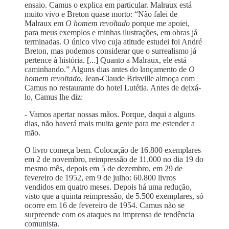
ensaio. Camus o explica em particular. Malraux está
muito vivo e Breton quase morto: “Não falei de
Malraux em
O homem revoltado
porque me apoiei,
para meus exemplos e minhas ilustrações, em obras já
terminadas. O único vivo cuja atitude estudei foi André
Breton, mas podemos considerar que o surrealismo já
pertence à história. [...] Quanto a Malraux, ele está
caminhando.” Alguns dias antes do lançamento de
O
homem revoltado
, Jean-Claude Brisville almoça com
Camus no restaurante do hotel Lutétia. Antes de deixá-
lo, Camus lhe diz:
- Vamos apertar nossas mãos. Porque, daqui a alguns
dias, não haverá mais muita gente para me estender a
mão.
O livro começa bem. Colocação de 16.800 exemplares
em 2 de novembro, reimpressão de 11.000 no dia 19 do
mesmo mês, depois em 5 de dezembro, em 29 de
fevereiro de 1952, em 9 de julho: 60.800 livros
vendidos em quatro meses. Depois há uma redução,
visto que a quinta reimpressão, de 5.500 exemplares, só
ocorre em 16 de fevereiro de 1954. Camus não se
surpreende com os ataques na imprensa de tendência
comunista.