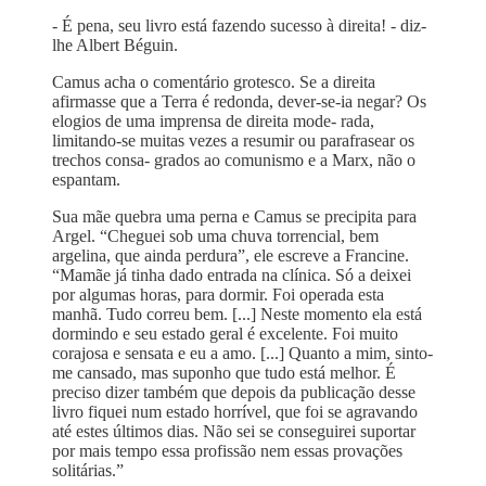
- É pena, seu livro está fazendo sucesso à direita! - diz-
lhe Albert Béguin.
Camus acha o comentário grotesco. Se a direita
afirmasse que a Terra é redonda, dever-se-ia negar? Os
elogios de uma imprensa de direita mode- rada,
limitando-se muitas vezes a resumir ou parafrasear os
trechos consa- grados ao comunismo e a Marx, não o
espantam.
Sua mãe quebra uma perna e Camus se precipita para
Argel. “Cheguei sob uma chuva torrencial, bem
argelina, que ainda perdura”, ele escreve a Francine.
“Mamãe já tinha dado entrada na clínica. Só a deixei
por algumas horas, para dormir. Foi operada esta
manhã. Tudo correu bem. [...] Neste momento ela está
dormindo e seu estado geral é excelente. Foi muito
corajosa e sensata e eu a amo. [...] Quanto a mim, sinto-
me cansado, mas suponho que tudo está melhor. É
preciso dizer também que depois da publicação desse
livro fiquei num estado horrível, que foi se agravando
até estes últimos dias. Não sei se conseguirei suportar
por mais tempo essa profissão nem essas provações
solitárias.”