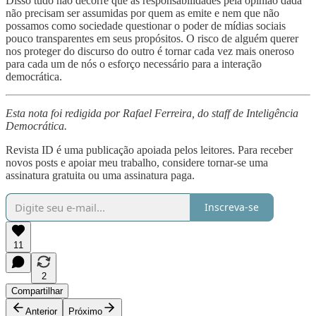
Disso tudo não decorre que as responsabilidades pela opinião dada
não precisam ser assumidas por quem as emite e nem que não
possamos como sociedade questionar o poder de mídias sociais
pouco transparentes em seus propósitos. O risco de alguém querer
nos proteger do discurso do outro é tornar cada vez mais oneroso
para cada um de nós o esforço necessário para a interação
democrática.
Esta nota foi redigida por Rafael Ferreira, do staff de Inteligência
Democrática.
Revista ID é uma publicação apoiada pelos leitores. Para receber
novos posts e apoiar meu trabalho, considere tornar-se uma
assinatura gratuita ou uma assinatura paga.
Inscreva-se
11
2
Compartilhar
Anterior
Próximo