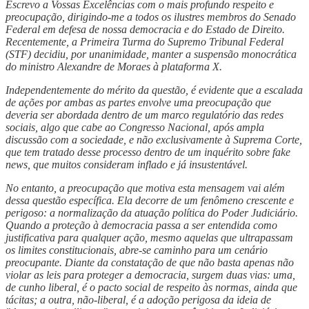
Escrevo a Vossas Excelências com o mais profundo respeito e
preocupação, dirigindo-me a todos os ilustres membros do Senado
Federal em defesa de nossa democracia e do Estado de Direito.
Recentemente, a Primeira Turma do Supremo Tribunal Federal
(STF) decidiu, por unanimidade, manter a suspensão monocrática
do ministro Alexandre de Moraes à plataforma X.
Independentemente do mérito da questão, é evidente que a escalada
de ações por ambas as partes envolve uma preocupação que
deveria ser abordada dentro de um marco regulatório das redes
sociais, algo que cabe ao Congresso Nacional, após ampla
discussão com a sociedade, e não exclusivamente à Suprema Corte,
que tem tratado desse processo dentro de um inquérito sobre fake
news, que muitos consideram inflado e já insustentável.
No entanto, a preocupação que motiva esta mensagem vai além
dessa questão específica. Ela decorre de um fenômeno crescente e
perigoso: a normalização da atuação política do Poder Judiciário.
Quando a proteção à democracia passa a ser entendida como
justificativa para qualquer ação, mesmo aquelas que ultrapassam
os limites constitucionais, abre-se caminho para um cenário
preocupante. Diante da constatação de que não basta apenas não
violar as leis para proteger a democracia, surgem duas vias: uma,
de cunho liberal, é o pacto social de respeito às normas, ainda que
tácitas; a outra, não-liberal, é a adoção perigosa da ideia de