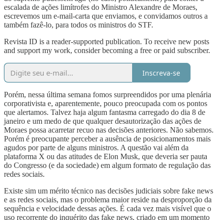
escalada de ações limítrofes do Ministro Alexandre de Moraes,
escrevemos um e-mail-carta que enviamos, e convidamos outros a
também fazê-lo, para todos os ministros do STF.
Revista ID is a reader-supported publication. To receive new posts
and support my work, consider becoming a free or paid subscriber.
Inscreva-se
Porém, nessa última semana fomos surpreendidos por uma plenária
corporativista e, aparentemente, pouco preocupada com os pontos
que alertamos. Talvez haja algum fantasma carregado do dia 8 de
janeiro e um medo de que qualquer desautorização das ações de
Moraes possa acarretar recuo nas decisões anteriores. Não sabemos.
Porém é preocupante perceber a ausência de posicionamentos mais
agudos por parte de alguns ministros. A questão vai além da
plataforma X ou das atitudes de Elon Musk, que deveria ser pauta
do Congresso (e da sociedade) em algum formato de regulação das
redes sociais.
Existe sim um mérito técnico nas decisões judiciais sobre fake news
e as redes sociais, mas o problema maior reside na desproporção da
sequência e velocidade dessas ações. É cada vez mais visível que o
uso recorrente do inquérito das fake news, criado em um momento