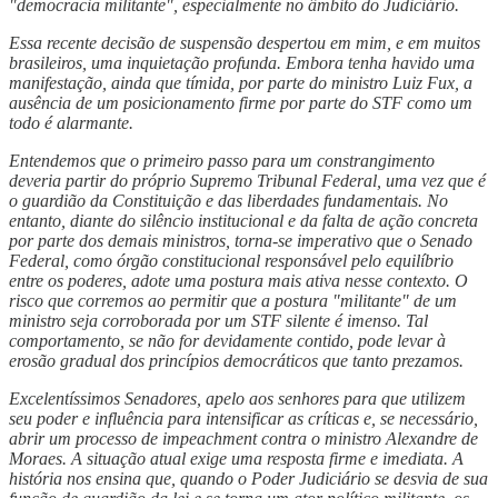
"democracia militante", especialmente no âmbito do Judiciário.
Essa recente decisão de suspensão despertou em mim, e em muitos
brasileiros, uma inquietação profunda. Embora tenha havido uma
manifestação, ainda que tímida, por parte do ministro Luiz Fux, a
ausência de um posicionamento firme por parte do STF como um
todo é alarmante.
Entendemos que o primeiro passo para um constrangimento
deveria partir do próprio Supremo Tribunal Federal, uma vez que é
o guardião da Constituição e das liberdades fundamentais. No
entanto, diante do silêncio institucional e da falta de ação concreta
por parte dos demais ministros, torna-se imperativo que o Senado
Federal, como órgão constitucional responsável pelo equilíbrio
entre os poderes, adote uma postura mais ativa nesse contexto. O
risco que corremos ao permitir que a postura "militante" de um
ministro seja corroborada por um STF silente é imenso. Tal
comportamento, se não for devidamente contido, pode levar à
erosão gradual dos princípios democráticos que tanto prezamos.
Excelentíssimos Senadores, apelo aos senhores para que utilizem
seu poder e influência para intensificar as críticas e, se necessário,
abrir um processo de impeachment contra o ministro Alexandre de
Moraes. A situação atual exige uma resposta firme e imediata. A
história nos ensina que, quando o Poder Judiciário se desvia de sua