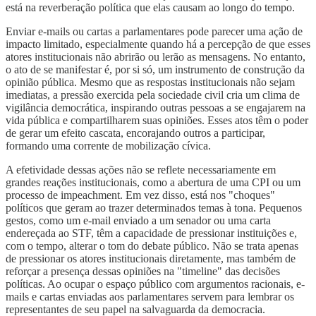
está na reverberação política que elas causam ao longo do tempo.
Enviar e-mails ou cartas a parlamentares pode parecer uma ação de
impacto limitado, especialmente quando há a percepção de que esses
atores institucionais não abrirão ou lerão as mensagens. No entanto,
o ato de se manifestar é, por si só, um instrumento de construção da
opinião pública. Mesmo que as respostas institucionais não sejam
imediatas, a pressão exercida pela sociedade civil cria um clima de
vigilância democrática, inspirando outras pessoas a se engajarem na
vida pública e compartilharem suas opiniões. Esses atos têm o poder
de gerar um efeito cascata, encorajando outros a participar,
formando uma corrente de mobilização cívica.
A efetividade dessas ações não se reflete necessariamente em
grandes reações institucionais, como a abertura de uma CPI ou um
processo de impeachment. Em vez disso, está nos "choques"
políticos que geram ao trazer determinados temas à tona. Pequenos
gestos, como um e-mail enviado a um senador ou uma carta
endereçada ao STF, têm a capacidade de pressionar instituições e,
com o tempo, alterar o tom do debate público. Não se trata apenas
de pressionar os atores institucionais diretamente, mas também de
reforçar a presença dessas opiniões na "timeline" das decisões
políticas. Ao ocupar o espaço público com argumentos racionais, e-
mails e cartas enviadas aos parlamentares servem para lembrar os
representantes de seu papel na salvaguarda da democracia.