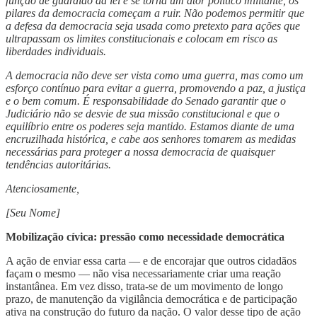
função de guardião da lei e se torna um ator político militante, os
pilares da democracia começam a ruir. Não podemos permitir que
a defesa da democracia seja usada como pretexto para ações que
ultrapassam os limites constitucionais e colocam em risco as
liberdades individuais.
A democracia não deve ser vista como uma guerra, mas como um
esforço contínuo para evitar a guerra, promovendo a paz, a justiça
e o bem comum. É responsabilidade do Senado garantir que o
Judiciário não se desvie de sua missão constitucional e que o
equilíbrio entre os poderes seja mantido. Estamos diante de uma
encruzilhada histórica, e cabe aos senhores tomarem as medidas
necessárias para proteger a nossa democracia de quaisquer
tendências autoritárias.
Atenciosamente,
[Seu Nome]
Mobilização cívica: pressão como necessidade democrática
A ação de enviar essa carta — e de encorajar que outros cidadãos
façam o mesmo — não visa necessariamente criar uma reação
instantânea. Em vez disso, trata-se de um movimento de longo
prazo, de manutenção da vigilância democrática e de participação
ativa na construção do futuro da nação. O valor desse tipo de ação