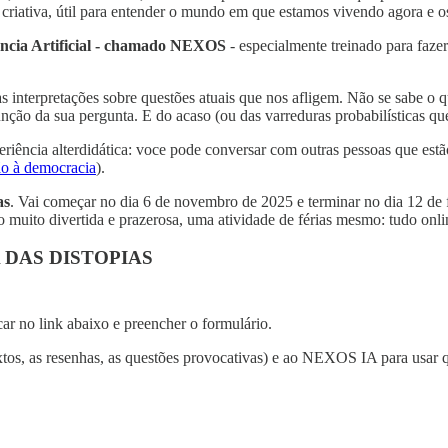
de criativa, útil para entender o mundo em que estamos vivendo agora e o
ência Artificial - chamado NEXOS
- especialmente treinado para faze
 interpretações sobre questões atuais que nos afligem. Não se sabe o que
função da sua pergunta. E do acaso (ou das varreduras probabilísticas 
eriência alterdidática: voce pode conversar com outras pessoas que es
o à democracia
).
as
. Vai começar no dia 6 de novembro de 2025 e terminar no dia 12 de 
muito divertida e prazerosa, uma atividade de férias mesmo: tudo onli
 DAS DISTOPIAS
car no link abaixo e preencher o formulário.
textos, as resenhas, as questões provocativas) e ao NEXOS IA para usar q