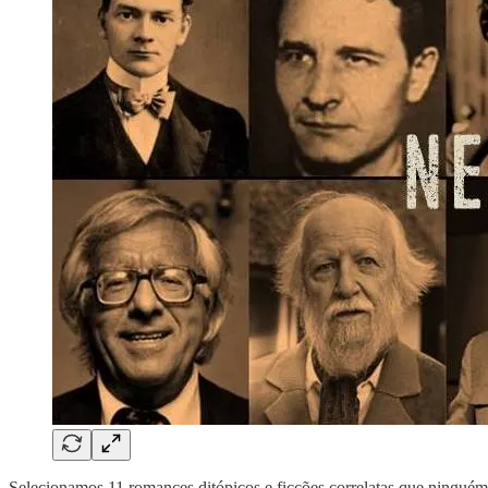
Selecionamos 11 romances ditópicos e ficções correlatas que ninguém 