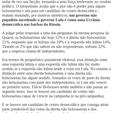
isolar de vez sua facção, tornando-a uma força irrelevante no cenário
político. O lulopetismo avalia que o pior não é perder para algum
bolsonarista e sim para um candidato do centro democrático -
mutatis mutandis
, por motivos simétricos:
um governo não
populista sucedendo o governo Lula é como uma Ucrânia
democrática nas barbas da Rússia
.
A julgar pelas respostas a uma das perguntas da mesma pesquisa da
Quaest, os bolsonaristas são hoje 12% e a direita não bolsonarista
21%, enquanto que os lulistas são 19% e a esquerda não lulista 14%.
Tirando os 2% que não sabem ou não responderam, sobram 32%
que a empresa chama de independentes.
Em termos de prognóstico puramente eleitoral, essa distinção entre
uma esquerda lulista e uma esquerda não lulista não faz muito
sentido se a esquerda não lulista tende a votar em Lula. No entanto a
distinção entre uma direita bolsonarista e uma direita não
bolsonarista faz algum sentido. Somados os votos de parte da direita
não bolsonarista com parte dos independentes, se Lula não vencer
no primeiro turno, Flávio Bolsonaro tende também a não passar ao
segundo turno. Isso se houver um candidato de centro não
bolsonarista capaz de crescer na campanha (e na pré-campanha).
E se houver um candidato de centro democrático que consiga atrair
parte ponderável dos votos da direita não bolsonarista e dos