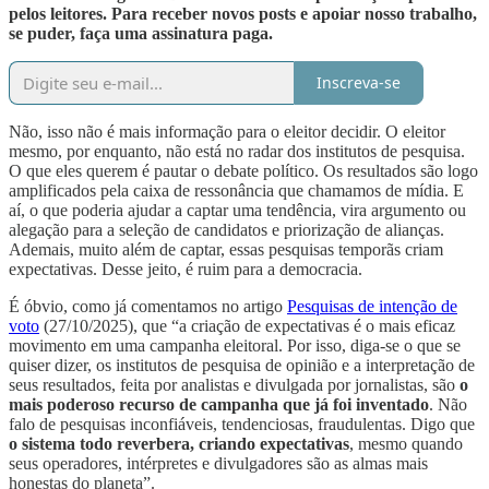
pelos leitores. Para receber novos posts e apoiar nosso trabalho,
se puder, faça uma assinatura paga.
Inscreva-se
Não, isso não é mais informação para o eleitor decidir. O eleitor
mesmo, por enquanto, não está no radar dos institutos de pesquisa.
O que eles querem é pautar o debate político. Os resultados são logo
amplificados pela caixa de ressonância que chamamos de mídia. E
aí, o que poderia ajudar a captar uma tendência, vira argumento ou
alegação para a seleção de candidatos e priorização de alianças.
Ademais, muito além de captar, essas pesquisas temporãs criam
expectativas. Desse jeito, é ruim para a democracia.
É óbvio, como já comentamos no artigo
Pesquisas de intenção de
voto
(27/10/2025), que “a criação de expectativas é o mais eficaz
movimento em uma campanha eleitoral. Por isso, diga-se o que se
quiser dizer, os institutos de pesquisa de opinião e a interpretação de
seus resultados, feita por analistas e divulgada por jornalistas, são
o
mais poderoso recurso de campanha que já foi inventado
. Não
falo de pesquisas inconfiáveis, tendenciosas, fraudulentas. Digo que
o sistema todo reverbera, criando expectativas
, mesmo quando
seus operadores, intérpretes e divulgadores são as almas mais
honestas do planeta”.