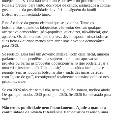
independentes, Lula não tem chances de levar no primeiro turno.
Pois ele precisa, para tanto, dos votos de centro, arrancados a contra-
gosto diante da possibilidade de vitória de alguém da família
Bolsonaro num segundo turno.
Esse é o foco da guerra eleitoral que se avizinha. Tanto os
bolsonaristas quanto os lulopetistas vão tentar destruir qualquer
alternativa democrática (não-populista, quer dizer, não-iliberal) que
aparecer. Os democratas, por sua vez, devem apostar nisso todas as
suas fichas - quando menos para abrir uma nova via democrática
para 2030.
Se reeleito, Lula fará um governo instável, com crise fiscal, minoria
parlamentar e dependência da suprema corte para aprovar seus
projetos ou barrar as propostas oposicionistas (o que poderá levar a
uma crise institucional). Uma oposição democrática inteligente e
pujante (sem as loucuras bolsonaristas), saída das urnas de 2026
com “gosto de gás”, reconfigurará totalmente o cenário político nos
próximos anos.
Se em 2026 não der nem Lula, nem algum Bolsonaro, melhor ainda.
De qualquer modo, 2030 passa por 2026. Se 2026 for encarado para
valer.
Não temos publicidade nem financiamento. Ajude a manter a
continuidade da revista Inteligência Democrática fazendo uma