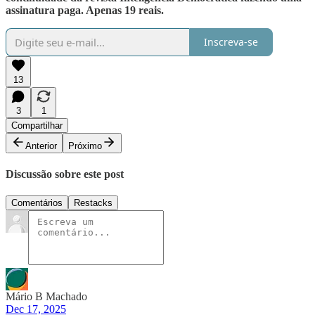
assinatura paga. Apenas 19 reais.
Inscreva-se
13
3
1
Compartilhar
Anterior
Próximo
Discussão sobre este post
Comentários
Restacks
Mário B Machado
Dec 17, 2025