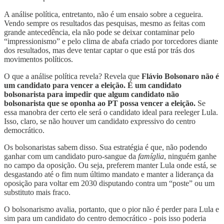
A análise política, entretanto, não é um ensaio sobre a cegueira.
Vendo sempre os resultados das pesquisas, mesmo as feitas com
grande antecedência, ela não pode se deixar contaminar pelo
“impressionismo” e pelo clima de abafa criado por torcedores diante
dos resultados, mas deve tentar captar o que está por trás dos
movimentos políticos.
O que a análise política revela? Revela que
Flávio Bolsonaro não é
um candidato para vencer a eleição. É um candidato
bolsonarista para impedir que algum candidato não
bolsonarista que se oponha ao PT possa vencer a eleição.
Se
essa manobra der certo ele será o candidato ideal para reeleger Lula.
Isso, claro, se não houver um candidato expressivo do centro
democrático.
Os bolsonaristas sabem disso. Sua estratégia é que, não podendo
ganhar com um candidato puro-sangue da
famíglia
, ninguém ganhe
no campo da oposição. Ou seja, preferem manter Lula onde está, se
desgastando até o fim num último mandato e manter a liderança da
oposição para voltar em 2030 disputando contra um “poste” ou um
substituto mais fraco.
O bolsonarismo avalia, portanto, que o pior não é perder para Lula e
sim para um candidato do centro democrático - pois isso poderia