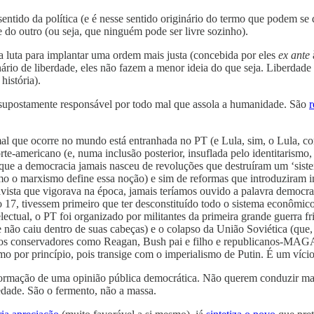
ntido da política (e é nesse sentido originário do termo que podem se 
do outro (ou seja, que ninguém pode ser livre sozinho).
uma luta para implantar uma ordem mais justa (concebida por eles
ex ante
à
ário de liberdade, eles não fazem a menor ideia do que seja. Liberdade
história).
 supostamente responsável por todo mal que assola a humanidade. São
r
l que ocorre no mundo está entranhada no PT (e Lula, sim, o Lula, comp
rte-americano (e, numa inclusão posterior, insuflada pelo identitarismo
que a democracia jamais nasceu de revoluções que destruíram um ‘siste
como o marxismo define essa noção) e sim de reformas que introduziram i
avista que vigorava na época, jamais teríamos ouvido a palavra democr
o 17, tivessem primeiro que ter desconstituído todo o sistema econômico
telectual, o PT foi organizado por militantes da primeira grande guerra
não caiu dentro de suas cabeças) e o colapso da União Soviética (que
anos conservadores como Reagan, Bush pai e filho e republicanos-MA
por princípio, pois transige com o imperialismo de Putin. É um vício.
 formação de uma opinião pública democrática. Não querem conduzir ma
edade. São o fermento, não a massa.