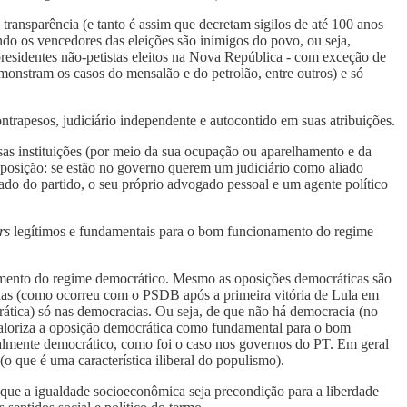
transparência (e tanto é assim que decretam sigilos de até 100 anos
ndo os vencedores das eleições são inimigos do povo, ou seja,
residentes não-petistas eleitos na Nova República - com exceção de
monstram os casos do mensalão e do petrolão, entre outros) e só
contrapesos, judiciário independente e autocontido em suas atribuições.
ssas instituições (por meio da sua ocupação ou aparelhamento e da
oposição: se estão no governo querem um judiciário como aliado
ado do partido, o seu próprio advogado pessoal e um agente político
rs
legítimos e fundamentais para o bom funcionamento do regime
mento do regime democrático. Mesmo as oposições democráticas são
imadas (como ocorreu com o PSDB após a primeira vitória de Lula em
rática) só nas democracias. Ou seja, de que não há democracia (no
 valoriza a oposição democrática como fundamental para o bom
malmente democrático, como foi o caso nos governos do PT. Em geral
o que é uma característica iliberal do populismo).
que a igualdade socioeconômica seja precondição para a liberdade