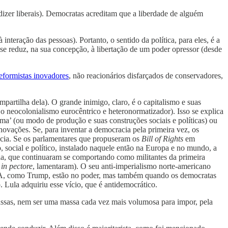
dizer liberais). Democratas acreditam que a liberdade de alguém
 interação das pessoas). Portanto, o sentido da política, para eles, é a
 se reduz, na sua concepção, à libertação de um poder opressor (desde
eformistas inovadores
, não reacionários disfarçados de conservadores,
artilha dela). O grande inimigo, claro, é o capitalismo e suas
, o neocolonialismo eurocêntrico e heteronormatizador). Isso se explica
ma’ (ou modo de produção e suas construções sociais e políticas) ou
novações. Se, para inventar a democracia pela primeira vez, os
acia. Se os parlamentares que propuseram os
Bill of Rights
em
, social e político, instalado naquele então na Europa e no mundo, a
 fria, que continuaram se comportando como militantes da primeira
,
in pectore
, lamentaram). O seu anti-imperialismo norte-americano
GA, como Trump, estão no poder, mas também quando os democratas
 Lula adquiriu esse vício, que é antidemocrático.
ssas, nem ser uma massa cada vez mais volumosa para impor, pela