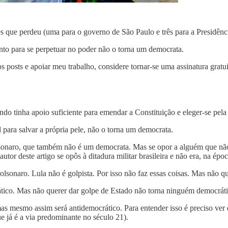
ões que perdeu (uma para o governo de São Paulo e três para a Presidên
nto para se perpetuar no poder não o torna um democrata.
s posts e apoiar meu trabalho, considere tornar-se uma assinatura gratu
ando tinha apoio suficiente para emendar a Constituição e eleger-se pela
l para salvar a própria pele, não o torna um democrata.
olsonaro, que também não é um democrata. Mas se opor a alguém que nã
utor deste artigo se opôs à ditadura militar brasileira e não era, na ép
lsonaro. Lula não é golpista. Por isso não faz essas coisas. Mas não 
ático. Mas não querer dar golpe de Estado não torna ninguém democráti
s mesmo assim será antidemocrático. Para entender isso é preciso ver 
ue já é a via predominante no século 21).