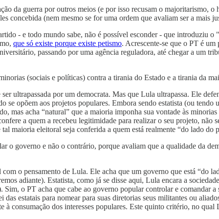
ção da guerra por outros meios (e por isso recusam o majoritarismo, o 
les concebida (nem mesmo se for uma ordem que avaliam ser a mais ju
artido - e todo mundo sabe, não é possível esconder - que introduziu o "
ismo,
que só existe porque existe petismo
. Acrescente-se que o PT é um 
niversitário, passando por uma agência reguladora, até chegar a um tri
inorias (sociais e políticas) contra a tirania do Estado e a tirania da mai
ser ultrapassada por um democrata. Mas que Lula ultrapassa. Ele defende
ndo se opõem aos projetos populares. Embora sendo estatista (ou tendo 
ado, mas acha “natural” que a maioria imponha sua vontade às minorias 
onfere a quem a recebeu legitimidade para realizar o seu projeto, não 
e tal maioria eleitoral seja conferida a quem está realmente “do lado do 
ar o governo e não o contrário, porque avaliam que a qualidade da dem
l com o pensamento de Lula. Ele acha que um governo que está “do l
remos adiante). Estatista, como já se disse aqui, Lula encara a socieda
o). Sim, o PT acha que cabe ao governo popular controlar e comandar a 
 das estatais para nomear para suas diretorias seus militantes ou aliado
e à consumação dos interesses populares. Este quinto critério, no qual 