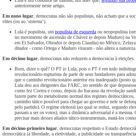
Lula é um condutor de massas, um líder que,
segundo sua própr
anteriormente neste artigo.
Em nono lugar
, democratas não são populistas, não acham que a soc
elites (ou ao ‘sistema’).
Lula é populista, um
populista de esquerda
ou neopopulista (uma
no movimento de ascensão de Chávez (e depois Maduro) na Vene
em El Salvador, Obrador (e depois Claudia) no México, Zelaya 
ditador - como Ortega e Maduro viraram - não altera a naturez
Em décimo lugar
, democratas não reduzem a democracia à eleições.
Bom, dizer o quê? O PT (e Lula, pois o PT é em tudo indistinguí
revolucionário-rupturista de parte de seus fundadores para adot
que o caminho revolucionário anterior era inadequado (posto 
Lula deu aos dirigentes das FARC, no sentido de que depusess
como fez Correa e como, depois do fracasso da revolução sandin
fazem parte do metabolismo normal dos regimes democráticos, m
caminho tático possível para chegar ao governo e nele se delo
pelo partido). O regime eleitoral (ao qual se reduz, segundo ele
passam a ser os votos), mas a dinâmica adversarial é a mesma. 
precisar mais desses aliados tático-instrumentais, matá-los como 
Em décimo-primeiro lugar
, democratas respeitam o Estado democráti
democrática (a liberdade, a eletividade, a publicidade ou transparênci