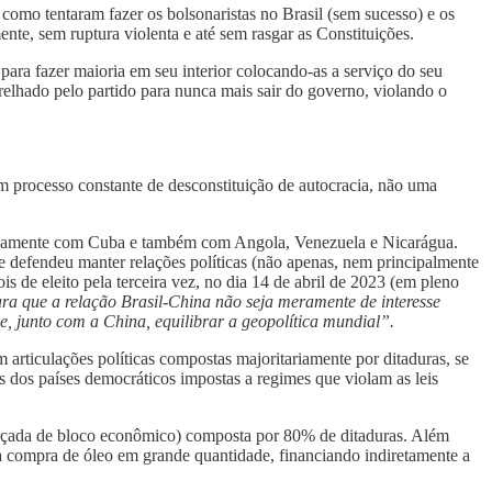
como tentaram fazer os bolsonaristas no Brasil (sem sucesso) e os
ente, sem ruptura violenta e até sem rasgar as Constituições.
para fazer maioria em seu interior colocando-as a serviço do seu
relhado pelo partido para nunca mais sair do governo, violando o
um processo constante de desconstituição de autocracia, não uma
istoricamente com Cuba e também com Angola, Venezuela e Nicarágua.
 e defendeu manter relações políticas (não apenas, nem principalmente
is de eleito pela terceira vez, no dia 14 de abril de 2023 (em pleno
a que a relação Brasil-China não seja meramente de interesse
e, junto com a China, equilibrar a geopolítica mundial”.
articulações políticas compostas majoritariamente por ditaduras, se
s dos países democráticos impostas a regimes que violam as leis
sfarçada de bloco econômico) composta por 80% de ditaduras. Além
 a compra de óleo em grande quantidade, financiando indiretamente a