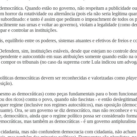
e democrática. Quando estão no governo, não respeitam a publicidade ou 
horror da rotatividade ou alternância (pois ela não seria legítima qua
 subordinado: e tanto é assim que pediram o impeachment de todos os p
acilmente nas urnas e voltar ao governo), violam a legalidade (como de
r e controlar as instituições.
s, equilíbrio entre os poderes, sistemas atuantes e efetivos de freios e 
Defendem, sim, instituições estáveis, desde que estejam no controle de
dependente e autocontido em suas atribuições somente quando estão na 
ara compor os tribunais (no caso da suprema corte Lula indicou um advog
olíticas democráticas devem ser reconhecidas e valorizadas como
playe
sição).
mesmo as democráticas) como peças fundamentais para o bom funciona
 (ou dos ricos) contra o povo, quando não fascistas - e então deslegit
quer regime (inclusive nos regimes autocráticos), mas oposição (democ
atuante). Ora, se um governo se diz democrático, mas não reconhece e
, democrático, ainda que o regime político possa ser considerado for
mocráticas, mas também as democráticas - é um governo antipluralista (
 a cidadania, mas não confundem democracia com cidadania, não acham 