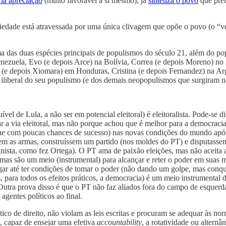
ia apreciação
(muito favorável a si mesmo), já
sintetiza o povo
que pret
iedade está atravessada por uma única clivagem que opõe o povo (o “v
 das duas espécies principais de populismos do século 21, além do popu
zuela, Evo (e depois Arce) na Bolívia, Correa (e depois Moreno) no 
(e depois Xiomara) em Honduras, Cristina (e depois Fernandez) na Arg
a iliberal do seu populismo (e dos demais neopopulismos que surgiram 
vel de Lula, a não ser em potencial eleitoral) é eleitoralista. Pode-se 
ar a via eleitoral, mas não porque achou que é melhor para a democracia
que com poucas chances de sucesso) nas novas condições do mundo após
em as armas, construíssem um partido (nos moldes do PT) e disputasse
ista, como fez Ortega). O PT ama de paixão eleições, mas não aceita a 
as são um meio (instrumental) para alcançar e reter o poder em suas mã
ngar até ter condições de tomar o poder (não dando um golpe, mas conq
s, para todos os efeitos práticos, a democracia) é um meio instrumental 
Outra prova disso é que o PT não faz aliados fora do campo de esquerda
agentes políticos ao final.
co de direito, não violam as leis escritas e procuram se adequar às nor
a, capaz de ensejar uma efetiva
accountability
, a rotatividade ou alternân