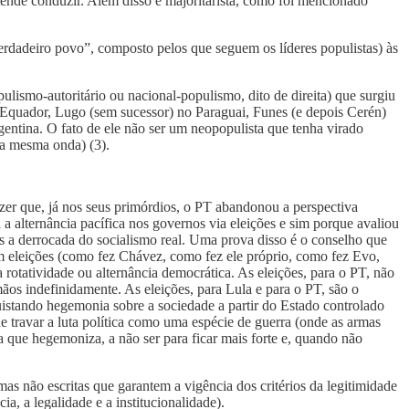
ende conduzir. Além disso é majoritarista, como foi mencionado
erdadeiro povo”, composto pelos que seguem os líderes populistas) às
lismo-autoritário ou nacional-populismo, dito de direita) que surgiu
Equador, Lugo (sem sucessor) no Paraguai, Funes (e depois Cerén)
entina. O fato de ele não ser um neopopulista que tenha virado
na mesma onda) (3).
dizer que, já nos seus primórdios, o PT abandonou a perspectiva
 a alternância pacífica nos governos via eleições e sim porque avaliou
 a derrocada do socialismo real. Uma prova disso é o conselho que
m eleições (como fez Chávez, como fez ele próprio, como fez Evo,
rotatividade ou alternância democrática. As eleições, para o PT, não
os indefinidamente. As eleições, para Lula e para o PT, são o
uistando hegemonia sobre a sociedade a partir do Estado controlado
de travar a luta política como uma espécie de guerra (onde as armas
 que hegemoniza, a não ser para ficar mais forte e, quando não
mas não escritas que garantem a vigência dos critérios da legitimidade
cia, a legalidade e a institucionalidade).