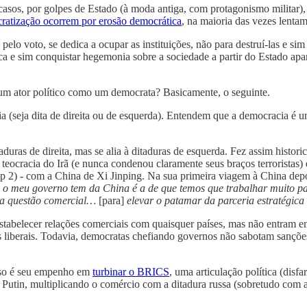
asos, por golpes de Estado (à moda antiga, com protagonismo militar), 
ratização ocorrem por erosão democrática
, na maioria das vezes lentam
o voto, se dedica a ocupar as instituições, não para destruí-las e sim 
ca e sim conquistar hegemonia sobre a sociedade a partir do Estado apa
r um ator político como um democrata? Basicamente, o seguinte.
ia (seja dita de direita ou de esquerda). Entendem que a democracia é 
ditaduras de direita, mas se alia à ditaduras de esquerda. Fez assim h
 teocracia do Irã (e nunca condenou claramente seus braços terroristas)
ump 2) - com a China de Xi Jinping. Na sua primeira viagem à China depo
o meu governo tem da China é a de que temos que trabalhar muito par
 a questão comercial…
[para]
elevar o patamar da parceria estratégica 
abelecer relações comerciais com quaisquer países, mas não entram em 
s liberais. Todavia, democratas chefiando governos não sabotam sançõe
sso é seu empenho em
turbinar o BRICS
, uma articulação política (di
e Putin, multiplicando o comércio com a ditadura russa (sobretudo com