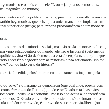
hegemonismo e o "nós contra eles"); ou seja, para os democratas, a
sta imaginável do mundo).
nós contra eles" na política brasileira, gerando uma revolta de amplos
partido hegemonista, que acha que a única maneira de implantar um
bunal superior de justiça) para impor a predominância de um modo de
oria.
 os direitos das minorias sociais, mas não os das minorias políticas,
uma visão estadocêntrica do mundo) ele não é favorável (pelo menos
(políticas). Sua visão de democracia está alicerçada na crença de que
sendo necessário negociar com as minorias (a não ser quando isso for
povo” ou “do lado certo da história”.
ocracia é medida pelos limites e condicionamentos impostos pela
ado do povo” é o máximo da democracia (que confunde, porém, com
de como
dominium
do Estado (quando esse Estado está “nas mãos
sociedade, inclusive a economia. Por isso não aceita a independência
s políticos. O Estado é o grande ator, posto que só ele (quando “nas
Lula também é reprovado, é a prova do seu caráter não-liberal (ou