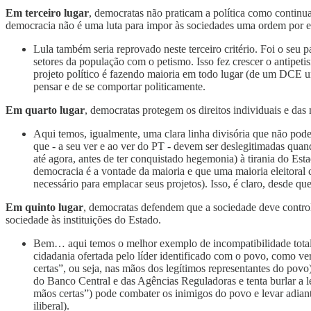
Em terceiro lugar
, democratas não praticam a política como continua
democracia não é uma luta para impor às sociedades uma ordem por e
Lula também seria reprovado neste terceiro critério. Foi o seu p
setores da população com o petismo. Isso fez crescer o antipet
projeto político é fazendo maioria em todo lugar (de um DCE u
pensar e de se comportar politicamente.
Em quarto lugar
, democratas protegem os direitos individuais e das m
Aqui temos, igualmente, uma clara linha divisória que não pode 
que - a seu ver e ao ver do PT - devem ser deslegitimadas qua
até agora, antes de ter conquistado hegemonia) à tirania do Est
democracia é a vontade da maioria e que uma maioria eleitoral c
necessário para emplacar seus projetos). Isso, é claro, desde qu
Em quinto lugar
, democratas defendem que a sociedade deve control
sociedade às instituições do Estado.
Bem… aqui temos o melhor exemplo de incompatibilidade tota
cidadania ofertada pelo líder identificado com o povo, como ve
certas”, ou seja, nas mãos dos legítimos representantes do pov
do Banco Central e das Agências Reguladoras e tenta burlar a lei
mãos certas”) pode combater os inimigos do povo e levar adiant
iliberal).