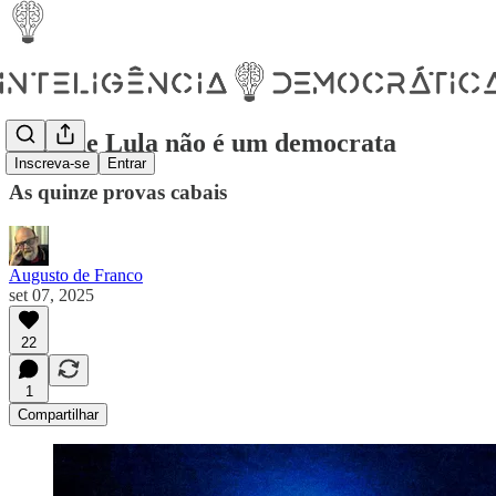
Por que Lula não é um democrata
Inscreva-se
Entrar
As quinze provas cabais
Augusto de Franco
set 07, 2025
22
1
Compartilhar