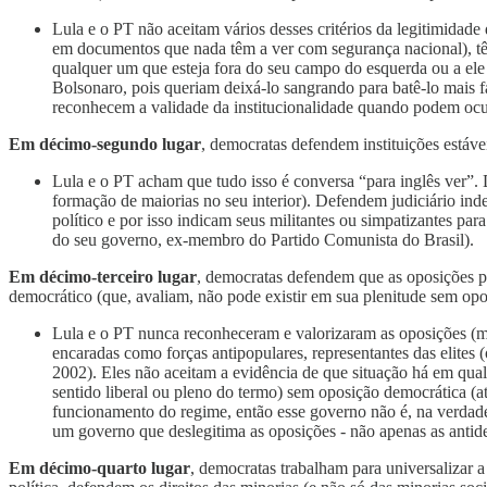
Lula e o PT não aceitam vários desses critérios da legitimidad
em documentos que nada têm a ver com segurança nacional), têm 
qualquer um que esteja fora do seu campo do esquerda ou a ele
Bolsonaro, pois queriam deixá-lo sangrando para batê-lo mais f
reconhecem a validade da institucionalidade quando podem ocupa
Em décimo-segundo lugar
, democratas defendem instituições estávei
Lula e o PT acham que tudo isso é conversa “para inglês ver”. 
formação de maiorias no seu interior). Defendem judiciário in
político e por isso indicam seus militantes ou simpatizantes p
do seu governo, ex-membro do Partido Comunista do Brasil).
Em décimo-terceiro lugar
, democratas defendem que as oposições p
democrático (que, avaliam, não pode existir em sua plenitude sem opo
Lula e o PT nunca reconheceram e valorizaram as oposições (
encaradas como forças antipopulares, representantes das elites
2002). Eles não aceitam a evidência de que situação há em qual
sentido liberal ou pleno do termo) sem oposição democrática (
funcionamento do regime, então esse governo não é, na verdade
um governo que deslegitima as oposições - não apenas as antide
Em décimo-quarto lugar
, democratas trabalham para universalizar