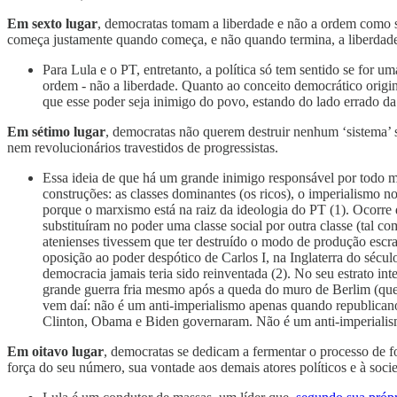
Em sexto lugar
, democratas tomam a liberdade e não a ordem como se
começa justamente quando começa, e não quando termina, a liberdade 
Para Lula e o PT, entretanto, a política só tem sentido se for 
ordem - não a liberdade. Quanto ao conceito democrático origin
que esse poder seja inimigo do povo, estando do lado errado da 
Em sétimo lugar
, democratas não querem destruir nenhum ‘sistema’
nem revolucionários travestidos de progressistas.
Essa ideia de que há um grande inimigo responsável por todo ma
construções: as classes dominantes (os ricos), o imperialismo no
porque o marxismo está na raiz da ideologia do PT (1). Ocorre 
substituíram no poder uma classe social por outra classe (tal 
atenienses tivessem que ter destruído o modo de produção escr
oposição ao poder despótico de Carlos I, na Inglaterra do sécul
democracia jamais teria sido reinventada (2). No seu estrato in
grande guerra fria mesmo após a queda do muro de Berlim (que 
vem daí: não é um anti-imperialismo apenas quando republic
Clinton, Obama e Biden governaram. Não é um anti-imperialismo 
Em oitavo lugar
, democratas se dedicam a fermentar o processo de
força do seu número, sua vontade aos demais atores políticos e à soci