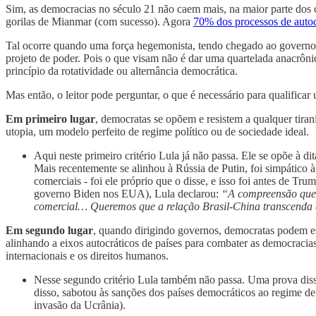
Sim, as democracias no século 21 não caem mais, na maior parte dos c
gorilas de Mianmar (com sucesso). Agora
70% dos processos de autoc
Tal ocorre quando uma força hegemonista, tendo chegado ao governo pel
projeto de poder. Pois o que visam não é dar uma quartelada anacrôni
princípio da rotatividade ou alternância democrática.
Mas então, o leitor pode perguntar, o que é necessário para qualifica
Em primeiro lugar
, democratas se opõem e resistem a qualquer tiran
utopia, um modelo perfeito de regime político ou de sociedade ideal.
Aqui neste primeiro critério Lula já não passa. Ele se opõe à 
Mais recentemente se alinhou à Rússia de Putin, foi simpático à
comerciais - foi ele próprio que o disse, e isso foi antes de Tr
governo Biden nos EUA), Lula declarou:
“A compreensão que 
comercial… Queremos que a relação Brasil-China transcenda
Em segundo lugar
, quando dirigindo governos, democratas podem est
alinhando a eixos autocráticos de países para combater as democracia
internacionais e os direitos humanos.
Nesse segundo critério Lula também não passa. Uma prova di
disso, sabotou às sanções dos países democráticos ao regime d
invasão da Ucrânia).