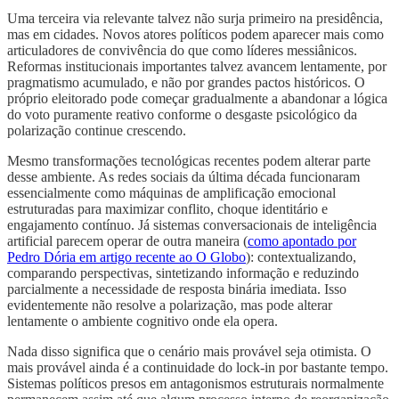
Uma terceira via relevante talvez não surja primeiro na presidência,
mas em cidades. Novos atores políticos podem aparecer mais como
articuladores de convivência do que como líderes messiânicos.
Reformas institucionais importantes talvez avancem lentamente, por
pragmatismo acumulado, e não por grandes pactos históricos. O
próprio eleitorado pode começar gradualmente a abandonar a lógica
do voto puramente reativo conforme o desgaste psicológico da
polarização continue crescendo.
Mesmo transformações tecnológicas recentes podem alterar parte
desse ambiente. As redes sociais da última década funcionaram
essencialmente como máquinas de amplificação emocional
estruturadas para maximizar conflito, choque identitário e
engajamento contínuo. Já sistemas conversacionais de inteligência
artificial parecem operar de outra maneira (
como apontado por
Pedro Dória em artigo recente ao O Globo
): contextualizando,
comparando perspectivas, sintetizando informação e reduzindo
parcialmente a necessidade de resposta binária imediata. Isso
evidentemente não resolve a polarização, mas pode alterar
lentamente o ambiente cognitivo onde ela opera.
Nada disso significa que o cenário mais provável seja otimista. O
mais provável ainda é a continuidade do lock-in por bastante tempo.
Sistemas políticos presos em antagonismos estruturais normalmente