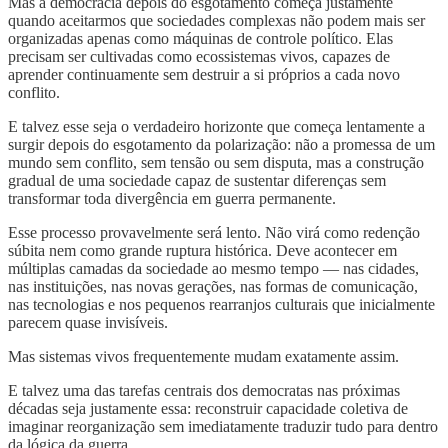
Mas a democracia depois do esgotamento começa justamente
quando aceitarmos que sociedades complexas não podem mais ser
organizadas apenas como máquinas de controle político. Elas
precisam ser cultivadas como ecossistemas vivos, capazes de
aprender continuamente sem destruir a si próprios a cada novo
conflito.
E talvez esse seja o verdadeiro horizonte que começa lentamente a
surgir depois do esgotamento da polarização: não a promessa de um
mundo sem conflito, sem tensão ou sem disputa, mas a construção
gradual de uma sociedade capaz de sustentar diferenças sem
transformar toda divergência em guerra permanente.
Esse processo provavelmente será lento. Não virá como redenção
súbita nem como grande ruptura histórica. Deve acontecer em
múltiplas camadas da sociedade ao mesmo tempo — nas cidades,
nas instituições, nas novas gerações, nas formas de comunicação,
nas tecnologias e nos pequenos rearranjos culturais que inicialmente
parecem quase invisíveis.
Mas sistemas vivos frequentemente mudam exatamente assim.
E talvez uma das tarefas centrais dos democratas nas próximas
décadas seja justamente essa: reconstruir capacidade coletiva de
imaginar reorganização sem imediatamente traduzir tudo para dentro
da lógica da guerra.